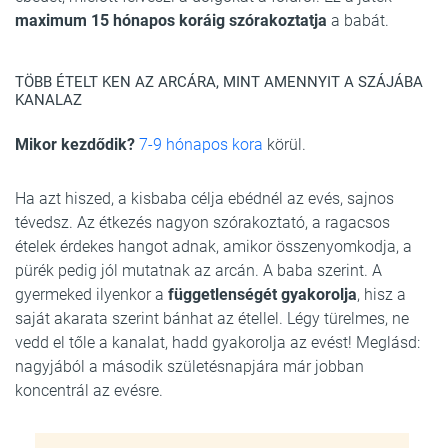
maximum 15 hónapos koráig szórakoztatja
a babát.
TÖBB ÉTELT KEN AZ ARCÁRA, MINT AMENNYIT A SZÁJÁBA
KANALAZ
Mikor kezdődik?
7-9 hónapos kora
körül.
Ha azt hiszed, a kisbaba célja ebédnél az evés, sajnos
tévedsz. Az étkezés nagyon szórakoztató, a ragacsos
ételek érdekes hangot adnak, amikor összenyomkodja, a
pürék pedig jól mutatnak az arcán. A baba szerint. A
gyermeked ilyenkor a
függetlenségét gyakorolja
, hisz a
saját akarata szerint bánhat az étellel. Légy türelmes, ne
vedd el tőle a kanalat, hadd gyakorolja az evést! Meglásd:
nagyjából a második születésnapjára már jobban
koncentrál az evésre.