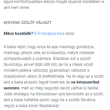
egyre komfortosabban érezze magát olyanok közelében is,
akit nem ismer.
KEDVENC SZÜLŐT VÁLASZT
Mikor kezdődik?
8-9 hónapos kora
körül.
A baba rájön, hogy anya és apa máshogy gondozza,
máshogy játszik vele, és kiválasztja, melyik módszer
szimpatikusabb a számára. Általában azt a szülőt
favorizálja, akivel több időt tölt, de ha a másik szülő
mindent játékká változtat, gyakrabban változtat a
szabályokon, akkor őt preferálhatja. Ha te vagy az a szülő,
akit a baba elutasít, legyél türelmes, és
ne kényszerítsd
semmire
, mert az még nagyobb dacot válthat ki belőle.
Jobb stratégia, ha fokozatosan újra bevonódik az a szülő,
akit a baba háttérbe szorít, vagy ha a szülők felváltva
végzik a baba körüli feladatokat.