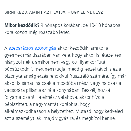
SÍRNI KEZD, AMINT AZT LÁTJA, HOGY ELINDULSZ
Mikor kezdődik?
9 hónapos korában, de 10-18 hónapos
kora között még rosszabb lehet.
A
szeparációs szorongás
akkor kezdődik, amikor a
gyermek már tisztában van vele, hogy akkor is létezel (és
hiányzol neki), amikor nem vagy ott. Ilyenkor “utál
búcsúzkodni”, mert nem tudja, meddig leszel távol, s ez a
bizonytalanság érzés rendkívül frusztráló számára. Így már
akkor is sírhat, ha csak a mosdóba mész, vagy ha csak a
vacsorára pillantasz rá a konyhában. Beszélj hozzá
folyamatosan! Ha elmész valahova, akkor hívd a
bébiszittert, a nagymamát korábbra, hogy
alkalmazkodhasson a helyzethez. Mutasd, hogy kedveled
azt a személyt, aki majd vigyáz rá, és megbízol benne.