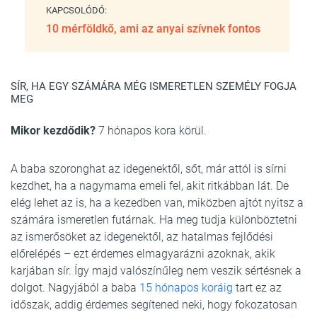
KAPCSOLÓDÓ:
10 mérföldkő, ami az anyai szívnek fontos
SÍR, HA EGY SZÁMÁRA MÉG ISMERETLEN SZEMÉLY FOGJA
MEG
Mikor kezdődik?
7 hónapos kora körül.
A baba szoronghat az idegenektől, sőt, már attól is sírni
kezdhet, ha a nagymama emeli fel, akit ritkábban lát. De
elég lehet az is, ha a kezedben van, miközben ajtót nyitsz a
számára ismeretlen futárnak. Ha meg tudja különböztetni
az ismerősöket az idegenektől, az hatalmas fejlődési
előrelépés – ezt érdemes elmagyarázni azoknak, akik
karjában sír. Így majd valószínűleg nem veszik sértésnek a
dolgot. Nagyjából a baba
15 hónapos koráig
tart ez az
időszak, addig érdemes segítened neki, hogy fokozatosan