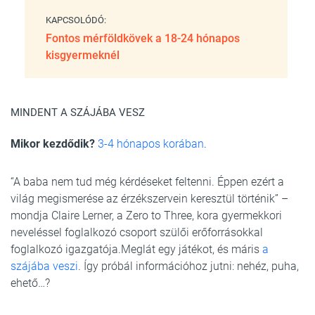
KAPCSOLÓDÓ:
Fontos mérföldkövek a 18-24 hónapos
kisgyermeknél
MINDENT A SZÁJÁBA VESZ
Mikor kezdődik?
3-4 hónapos korában
.
“A baba nem tud még kérdéseket feltenni. Éppen ezért a
világ megismerése az érzékszervein keresztül történik” –
mondja Claire Lerner, a Zero to Three, kora gyermekkori
neveléssel foglalkozó csoport szülői erőforrásokkal
foglalkozó igazgatója.Meglát egy játékot, és máris
a
szájába veszi
. Így próbál információhoz jutni: nehéz, puha,
ehető…?