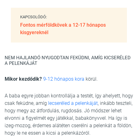
KAPCSOLÓDÓ:
Fontos mérföldkövek a 12-17 hónapos
kisgyereknél
NEM HAJLANDÓ NYUGODTAN FEKÜDNI, AMÍG KICSERÉLED
A PELENKÁJÁT
Mikor kezdődik?
9-12 hónapos kora
körül.
A baba egyre jobban kontrollálja a testét, így ahelyett, hogy
csak feküdne, amíg
lecseréled a pelenkáját
, inkább teszteli,
hogy megy az átfordulás, rugdosás. Jó módszer lehet
elvonni a figyelmét egy játékkal, babakönyvvel. Ha így is
izeg-mozog, érdemes alátéten cserélni a pelenkát a földön,
hogy le ne essen a kicsi a pelenkázóról.