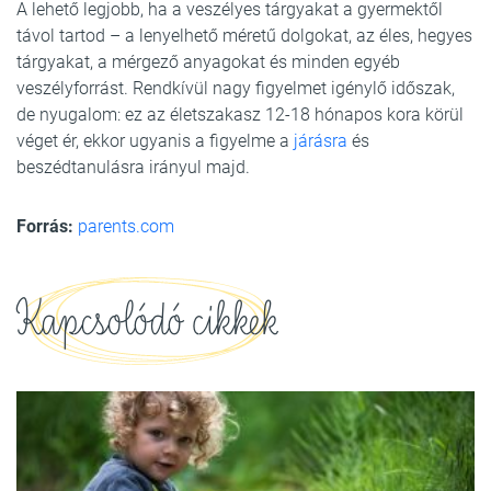
A lehető legjobb, ha a veszélyes tárgyakat a gyermektől
távol tartod – a lenyelhető méretű dolgokat, az éles, hegyes
tárgyakat, a mérgező anyagokat és minden egyéb
veszélyforrást. Rendkívül nagy figyelmet igénylő időszak,
de nyugalom: ez az életszakasz 12-18 hónapos kora körül
véget ér, ekkor ugyanis a figyelme a
járásra
és
beszédtanulásra irányul majd.
Forrás:
parents.com
Kapcsolódó cikkek