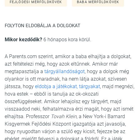
FEJLŐDÉSI MÉRFÖLDKÖVEK
BABA MÉRFÖLDKÖVEK
FOLYTON ELDOBÁLJA A DOLGOKAT
Mikor kezdődik?
6 hónapos kora körül.
A Parents.com szerint, amikor a baba elhajítja a dolgokat,
azt feltételezi még, hogy azok eltűnnek. Amikor már
megtapasztalja a
tárgyállandóságot
, hogy a dolgok még
olyankor is ott maradnak, ha nem látja azokat, szívesen
játssza, hogy
eldobja a játékokat, tárgyakat
, majd megnézi,
hova estek – ebből is tanulja az ok-okozati
összefüggéseket. Amikor lehajolsz egy tárgyért, majd
visszaadod neki, felhatalmazva érzi magát, hogy azt ismét
elhajítsa. Professzor
Tovah Klein
, a New York-i Barnard
Kisgyermek Fejlődési Központ igazgatója azt javasolja,
hogy nyugodtan várjon a szülő egy kicsit, fejezze be az
ebédet, mielőtt felveszi a dolgokat a földről. Ez a játék