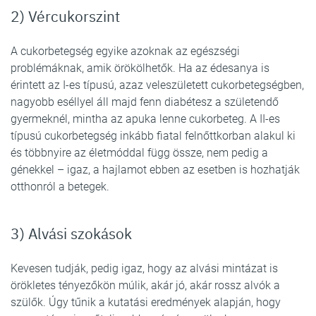
2) Vércukorszint
A cukorbetegség egyike azoknak az egészségi
problémáknak, amik örökölhetők. Ha az édesanya is
érintett az I-es típusú, azaz veleszületett cukorbetegségben,
nagyobb eséllyel áll majd fenn diabétesz a születendő
gyermeknél, mintha az apuka lenne cukorbeteg. A II-es
típusú cukorbetegség inkább fiatal felnőttkorban alakul ki
és többnyire az életmóddal függ össze, nem pedig a
génekkel – igaz, a hajlamot ebben az esetben is hozhatják
otthonról a betegek.
3) Alvási szokások
Kevesen tudják, pedig igaz, hogy az alvási mintázat is
örökletes tényezőkön múlik, akár jó, akár rossz alvók a
szülők. Úgy tűnik a kutatási eredmények alapján, hogy