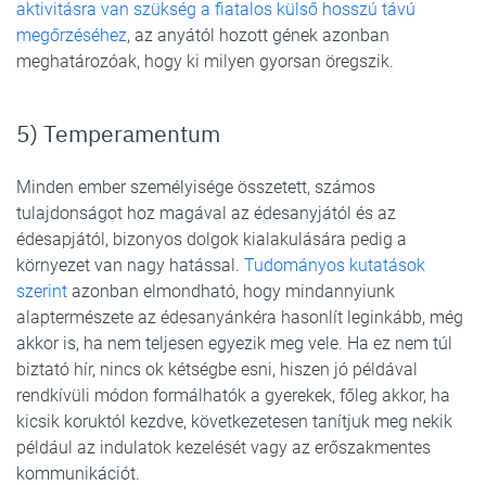
aktivitásra van szükség a fiatalos külső hosszú távú
megőrzéséhez
, az anyától hozott gének azonban
meghatározóak, hogy ki milyen gyorsan öregszik.
5) Temperamentum
Minden ember személyisége összetett, számos
tulajdonságot hoz magával az édesanyjától és az
édesapjától, bizonyos dolgok kialakulására pedig a
környezet van nagy hatással.
Tudományos kutatások
szerint
azonban elmondható, hogy mindannyiunk
alaptermészete az édesanyánkéra hasonlít leginkább, még
akkor is, ha nem teljesen egyezik meg vele. Ha ez nem túl
biztató hír, nincs ok kétségbe esni, hiszen jó példával
rendkívüli módon formálhatók a gyerekek, főleg akkor, ha
kicsik koruktól kezdve, következetesen tanítjuk meg nekik
például az indulatok kezelését vagy az erőszakmentes
kommunikációt.