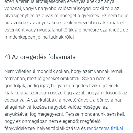
ezen a téren is erőteljesebben érvényesülnek az anya
vonásai, vagyis nagyobb valószínűséggel örökli tőle az
alvásigényt és az alvás minőségét a gyermek. Ez nem túl jó
hír azoknak az anyukáknak, akik nehezebben alszanak el
esténként vagy nyugtalanul töltik a pihenésre szánt időt, de
mindenképpen jó, ha tudnak róla!
4) Az öregedés folyamata
Nem véletlenül mondják sokan, hogy azért vannak remek
formában, mert jó géneket örököltek! Sokan nem is
gondolják, pedig igaz, hogy az öregedés fizikai jeleinek
kialakulása szorosan összefügg azzal, hogyan idősödik az
édesanya. A szarkalábak, a nevetőráncok, a bőr és a haj
állagának változása nagyobb valószínűséggel az
anyukáéval fog megegyezni. Persze mondanunk sem kell,
hogy ez önmagában nem elegendő: megfelelő
fényvédelemre, helyes táplálkozásra és
rendszeres fizikai