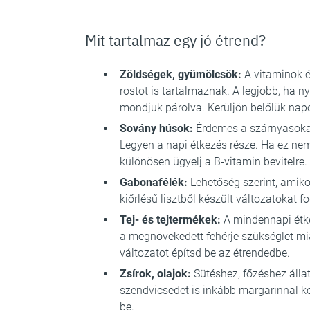
Mit tartalmaz egy jó étrend?
Zöldségek, gyümölcsök:
A vitaminok é
rostot is tartalmaznak. A legjobb, ha n
mondjuk párolva. Kerüljön belőlük napo
Sovány húsok:
Érdemes a szárnyasokat 
Legyen a napi étkezés része. Ha ez nem
különösen ügyelj a B-vitamin bevitelre.
Gabonafélék:
Lehetőség szerint, amikor
kiőrlésű lisztből készült változatokat f
Tej- és tejtermékek:
A mindennapi étke
a megnövekedett fehérje szükséglet mia
változatot építsd be az étrendedbe.
Zsírok, olajok:
Sütéshez, főzéshez állat
szendvicsedet is inkább margarinnal ke
be.