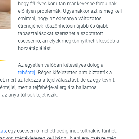
hogy fél éves kor után már kevésbé fordulnak
elő ilyen problémák. Ugyanakkor azt is meg kell
említeni, hogy az édesanya változatos
étrendjének köszönhetően újabb és újabb
tapasztalásokat szerezhet a szoptatott
csecsemő, amelyek megkönnyíthetik később a
hozzátáplálást.
Az egyetlen valóban kétesélyes dolog a
tehéntej
. Régen kifejezetten arra biztatták a
, mert az fokozza a tejelválasztást, de ez egy tévhit.
tejjel, mert a tejfehérje-allergiára hajlamos
az anya túl sok tejet iszik.
zás
, egy csecsemő mellett pedig indokoltnak is tűnhet,
 nagyon mértékletesen kell bánni. Napi egy csésze még