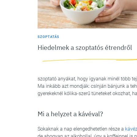
SZOPTATÁS
Hiedelmek a szoptatós étrendről
szoptató anyákat, hogy igyanak minél több tejet
Ma inkább azt mondják: csínján bánjunk a tehén
gyerekeknél kólika-szerű tüneteket okozhat, ha 
Mi a helyzet a kávéval?
Sokaknak a nap elengedhetetlen része a
kávé
de ahogyan az alkohollal, úgy a koffeinnel is