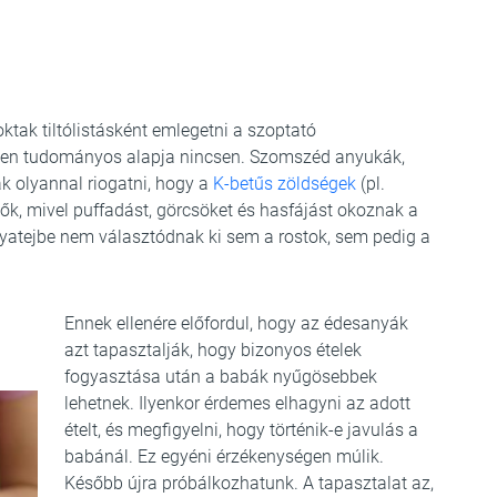
tak tiltólistásként emlegetni a szoptató
yen tudományos alapja nincsen. Szomszéd anyukák,
k olyannal riogatni, hogy a
K-betűs zöldségek
(pl.
dők, mivel puffadást, görcsöket és hasfájást okoznak a
yatejbe nem választódnak ki sem a rostok, sem pedig a
Ennek ellenére előfordul, hogy az édesanyák
azt tapasztalják, hogy bizonyos ételek
fogyasztása után a babák nyűgösebbek
lehetnek. Ilyenkor érdemes elhagyni az adott
ételt, és megfigyelni, hogy történik-e javulás a
babánál. Ez egyéni érzékenységen múlik.
Később újra próbálkozhatunk. A tapasztalat az,