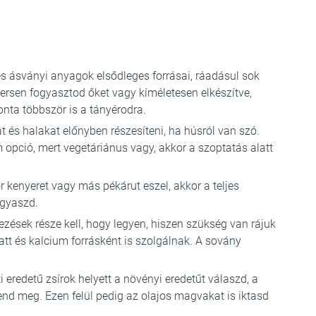
s ásványi anyagok elsődleges forrásai, ráadásul sok
yersen fogyasztod őket vagy kíméletesen elkészítve,
nta többször is a tányérodra.
és halakat előnyben részesíteni, ha húsról van szó.
 opció, mert vegetáriánus vagy, akkor a szoptatás alatt
 kenyeret vagy más pékárut eszel, akkor a teljes
ogyaszd.
zések része kell, hogy legyen, hiszen szükség van rájuk
tt és kalcium forrásként is szolgálnak. A sovány
i eredetű zsírok helyett a növényi eredetűt válaszd, a
nd meg. Ezen felül pedig az olajos magvakat is iktasd