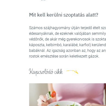
Mit kell kerülni szoptatás alatt?
Számos szájhagyomány útján terjedő ételt szok
édesanyáknak, de ezeknek valójában semmil
védőnők, de akár még gyerekorvosok is szokta
káposzta, kelbimbó, karalábé, karfiol) kerülen
babáknál. Az igazság azonban az, hogy az an
rostok emésztése során keletkezett gázok.
Kapcsolódó cikk