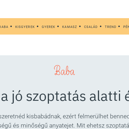
BABA
KISGYEREK
GYEREK
KAMASZ
CSALÁD
TREND
PÉ
Baba
a jó szoptatás alatti
szeretnéd kisbabádnak, ezért felmerülhet benned
gű és minőségű anyatejet. Mit ehetsz szoptatás a