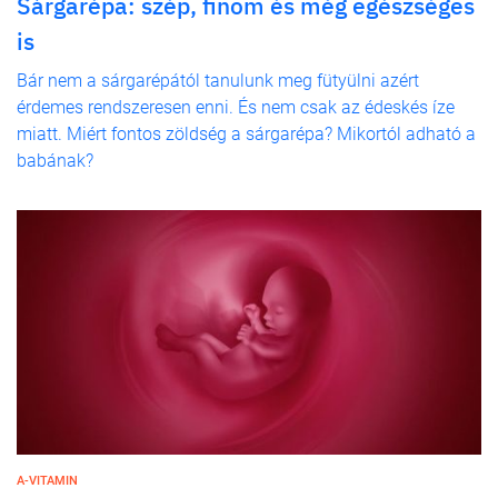
Sárgarépa: szép, finom és még egészséges
is
Bár nem a sárgarépától tanulunk meg fütyülni azért
érdemes rendszeresen enni. És nem csak az édeskés íze
miatt. Miért fontos zöldség a sárgarépa? Mikortól adható a
babának?
A-VITAMIN