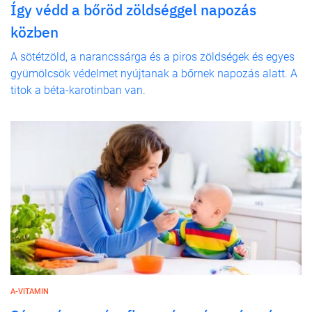
Így védd a bőröd zöldséggel napozás
közben
A sötétzöld, a narancssárga és a piros zöldségek és egyes
gyümölcsök védelmet nyújtanak a bőrnek napozás alatt. A
titok a béta-karotinban van.
A-VITAMIN