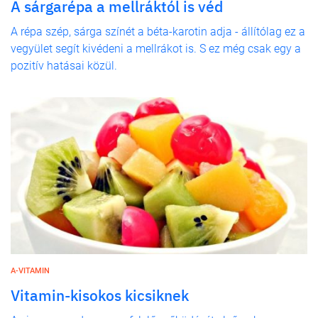
A sárgarépa a mellráktól is véd
A répa szép, sárga színét a béta-karotin adja - állítólag ez a
vegyület segít kivédeni a mellrákot is. S ez még csak egy a
pozitív hatásai közül.
A-VITAMIN
Vitamin-kisokos kicsiknek