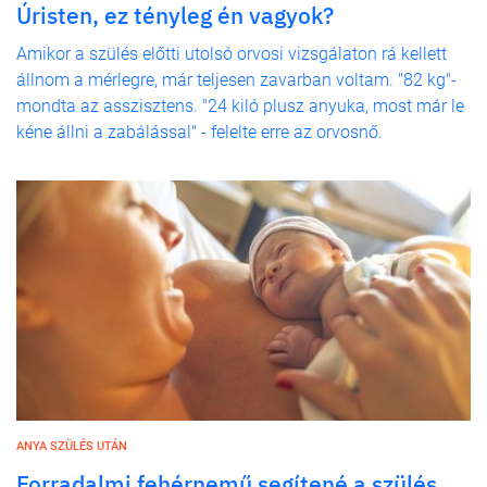
Úristen, ez tényleg én vagyok?
Amikor a szülés előtti utolsó orvosi vizsgálaton rá kellett
állnom a mérlegre, már teljesen zavarban voltam. "82 kg"-
mondta az asszisztens. "24 kiló plusz anyuka, most már le
kéne állni a zabálással" - felelte erre az orvosnő.
ANYA SZÜLÉS UTÁN
Forradalmi fehérnemű segítené a szülés