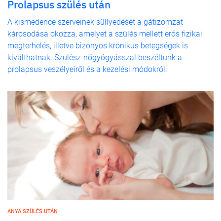
Prolapsus szülés után
A kismedence szerveinek süllyedését a gátizomzat
károsodása okozza, amelyet a szülés mellett erős fizikai
megterhelés, illetve bizonyos krónikus betegségek is
kiválthatnak. Szülész-nőgyógyásszal beszéltünk a
prolapsus veszélyeiről és a kezelési módokról.
ANYA SZÜLÉS UTÁN