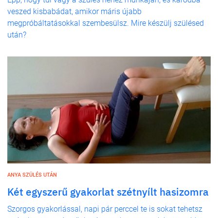
veszed kisbabádat, amikor máris újabb
megpróbáltatásokkal szembesülsz. Mire készülj szülésed
után?
ANYA SZÜLÉS UTÁN
Két egyszerű gyakorlat szétnyílt hasizomra
Szorgos gyakorlással, napi pár perccel te is sokat tehetsz