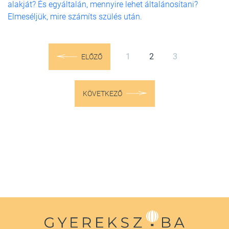
alakját? És egyáltalán, mennyire lehet általánosítani?
Elmeséljük, mire számíts szülés után.
1
2
3
ELŐZŐ
KÖVETKEZŐ