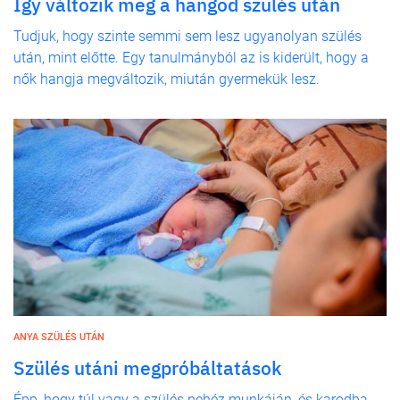
Így változik meg a hangod szülés után
Tudjuk, hogy szinte semmi sem lesz ugyanolyan szülés
után, mint előtte. Egy tanulmányból az is kiderült, hogy a
nők hangja megváltozik, miután gyermekük lesz.
ANYA SZÜLÉS UTÁN
Szülés utáni megpróbáltatások
Épp, hogy túl vagy a szülés nehéz munkáján, és karodba