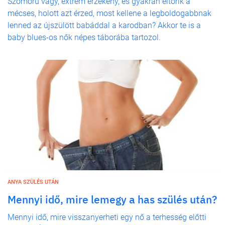
Szomorú vagy, extrém érzékeny, és gyakran eltörik a
mécses, holott azt érzed, most kellene a legboldogabbnak
lenned az újszülött babáddal a karodban? Akkor te is a
baby blues-os nők népes táborába tartozol.
ANYA SZÜLÉS UTÁN
Mennyi idő, mire lemegy a has szülés után?
Mennyi idő, mire visszanyerheti egy nő a terhesség előtti