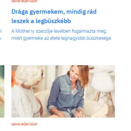
ANYAI BŰNTUDAT
Drága gyermekem, mindig rád
leszek a legbüszkébb
l
A Mother.ly szerzője levélben fogalmazta meg,
a
miért gyermeke az élete legnagyobb büszkesége.
ANYAI BŰNTUDAT