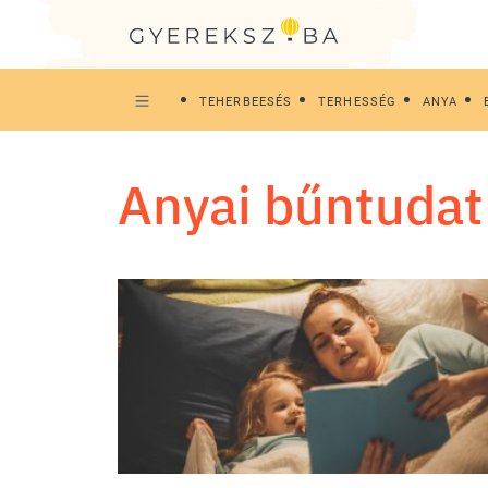
TEHERBEESÉS
TERHESSÉG
ANYA
anyai bűntudat