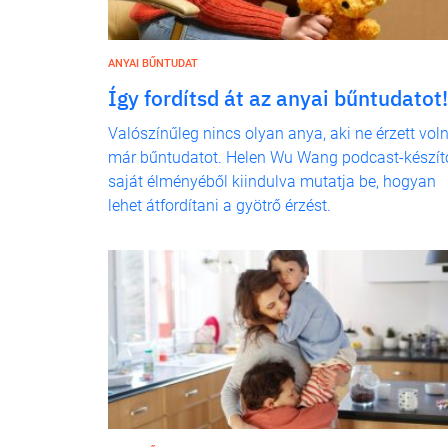
ANYAI BŰNTUDAT
Így fordítsd át az anyai bűntudatot!
Valószínűleg nincs olyan anya, aki ne érzett vol
már bűntudatot. Helen Wu Wang podcast-készít
saját élményéből kiindulva mutatja be, hogyan
lehet átfordítani a gyötrő érzést.