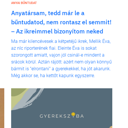
ANYAI BŰNTUDAT
Anyatársam, tedd már le a
bűntudatod, nem rontasz el semmit!
– Az ikreimmel bizonyítom neked
Ma már kilencévesek a kétpetéjű ikrek, Mellik Éva,
az nlc riporterének fiai. Eleinte Éva is sokat
szorongott amiatt, vajon jól csinál-e mindent a
srácok körül. Aztán rájött: azért nem olyan könnyű
bármit is "elrontani" a gyerekekkel, ha jót akarunk.
Még akkor se, ha kettőt kapunk egyszerre.