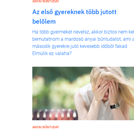
ANYAI BŰNTUDAT
Az első gyereknek több jutott
belőlem
Ha több gyermeket nevelsz, akkor biztos nem kel
bemutatnom a mardosó anyai bűntudatot, ami 
második gyerekre jutó kevesebb időből fakad.
Elmúlik ez valaha?
ANYAI BŰNTUDAT