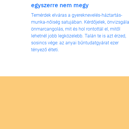
egyszerre nem megy
Temérdek elváras a gyereknevelés-háztartás-
munka-nőiség satujában. Kérdőjelek, önvizsgála
önmarcangolás, mit és hol rontottál el, mitől
lehetnél jobb legközelebb. Talán te is azt érzed,
sosincs vége: az anyai bűntudatgyárat ezer
tényező élteti.