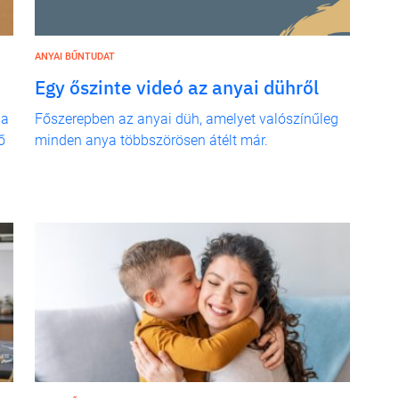
ANYAI BŰNTUDAT
Egy őszinte videó az anyai dühről
na
Főszerepben az anyai düh, amelyet valószínűleg
ő
minden anya többszörösen átélt már.