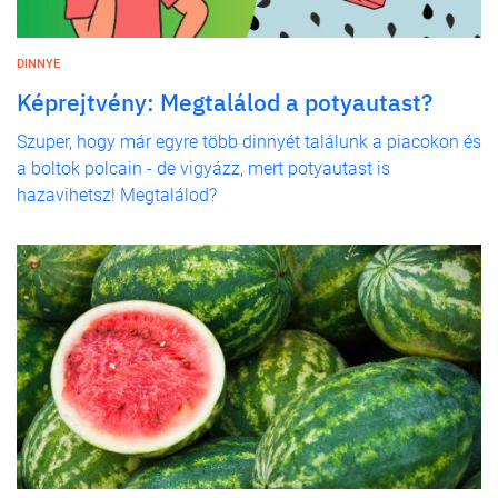
DINNYE
Képrejtvény: Megtalálod a potyautast?
Szuper, hogy már egyre több dinnyét találunk a piacokon és
a boltok polcain - de vigyázz, mert potyautast is
hazavihetsz! Megtalálod?