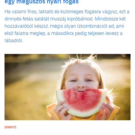
egy megúszós nyári fogás
Ha valami friss, laktató és különleges fogásra vágysz, ezt a
dinnyés-fetás salátát muszáj kipróbálnod. Mindössze két
hozzávalóból készül, mégis olyan ízkombinációt ad, ami
első falatra meglep, a másodikra pedig teljesen levesz a
lábadról.
DINNYE