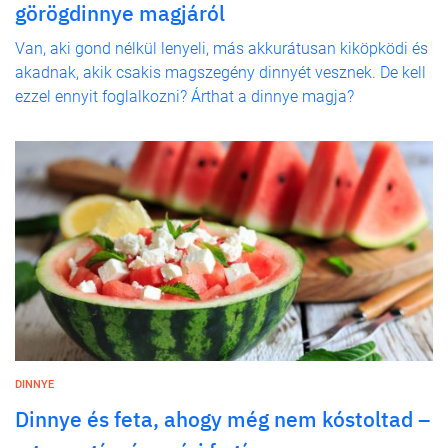
görögdinnye magjáról
Van, aki gond nélkül lenyeli, más akkurátusan kiköpködi és
akadnak, akik csakis magszegény dinnyét vesznek. De kell
ezzel ennyit foglalkozni? Árthat a dinnye magja?
DINNYE
Dinnye és feta, ahogy még nem kóstoltad –