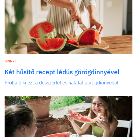
DINNYE
Két hűsítő recept lédús görögdinnyével
Próbáld ki ezt a desszertet és salátát görögdinnyéből.