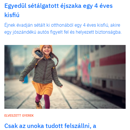
Egyedül sétálgatott éjszaka egy 4 éves
kisfiú
Éjnek évadján sétált ki otthonából egy 4 éves kisfiú, akire
egy jószándékú autós figyelt fel és helyezett biztonságba.
ELVESZETT GYEREK
Csak az unoka tudott felszállni, a