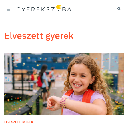
elveszett gyerek
ELVESZETT GYEREK