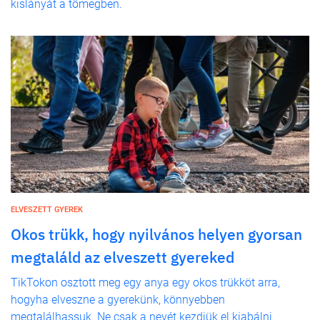
kislányát a tömegben.
ELVESZETT GYEREK
Okos trükk, hogy nyilvános helyen gyorsan
megtaláld az elveszett gyereked
TikTokon osztott meg egy anya egy okos trükköt arra,
hogyha elveszne a gyerekünk, könnyebben
megtalálhassuk. Ne csak a nevét kezdjük el kiabálni.