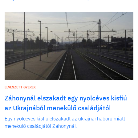
ELVESZETT GYEREK
Záhonynál elszakadt egy nyolcéves kisfiú
az Ukrajnából menekülő családjától
Egy nyolcéves kisfiú elszakadt az ukrajnai háború miatt
menekülő családjától Záhonynál.