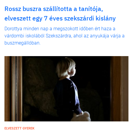
Rossz buszra szállította a tanítója,
elveszett egy 7 éves szekszárdi kislány
Dorottya minden nap a megszokott időben ért haza a
várdombi iskolából Szekszárdra, ahol az anyukája várja a
buszmegállóban.
ELVESZETT GYEREK