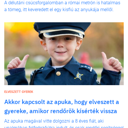
A délutáni csúcsforgalomban a római metrón is hatalmas
a tömeg, itt keveredett el egy kisfiú az anyukája mellől.
ELVESZETT GYEREK
Akkor kapcsolt az apuka, hogy elveszett a
gyereke, amikor rendőrök kísérték vissza
Az apuka magával vitte dolgozni a 8 éves fiát, aki
unalmában felfedezőútra indult, és csak rendőri segítséggel