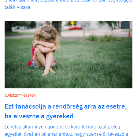
talált vissza.
ELVESZETT GYEREK
Ezt tanácsolja a rendőrség arra az esetre,
ha elveszne a gyereked
Lehetsz akármilyen gondos és körültekintő szülő, elég
egyetlen óvatlan pillanat ahhoz, hogy szem elől téveszd a