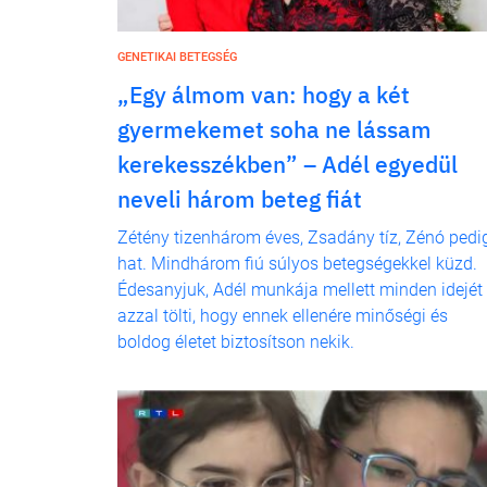
GENETIKAI BETEGSÉG
„Egy álmom van: hogy a két
gyermekemet soha ne lássam
kerekesszékben” – Adél egyedül
neveli három beteg fiát
Zétény tizenhárom éves, Zsadány tíz, Zénó pedi
hat. Mindhárom fiú súlyos betegségekkel küzd.
Édesanyjuk, Adél munkája mellett minden idejét
azzal tölti, hogy ennek ellenére minőségi és
boldog életet biztosítson nekik.