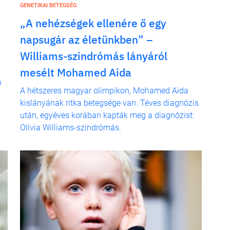
GENETIKAI BETEGSÉG
„A nehézségek ellenére ő egy
napsugár az életünkben” –
Williams-szindrómás lányáról
mesélt Mohamed Aida
n
A hétszeres magyar olimpikon, Mohamed Aida
kislányának ritka betegsége van. Téves diagnózis
után, egyéves korában kapták meg a diagnózist:
Olívia Williams-szindrómás.