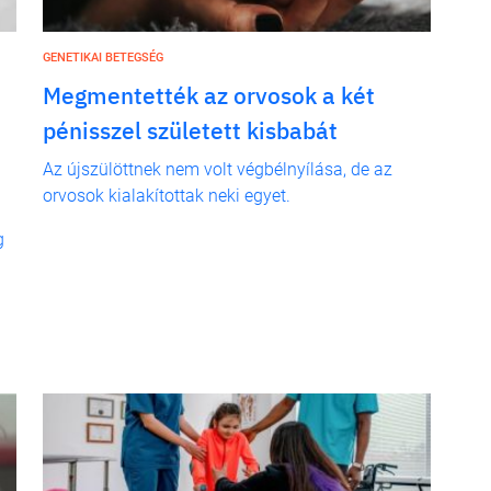
GENETIKAI BETEGSÉG
Megmentették az orvosok a két
pénisszel született kisbabát
Az újszülöttnek nem volt végbélnyílása, de az
orvosok kialakítottak neki egyet.
g