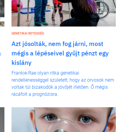
GENETIKAI BETEGSÉG
Azt jósolták, nem fog járni, most
mégis a lépéseivel gyűjt pénzt egy
ó
kislány
Frankie-Rae olyan ritka genetikai
rendellenességgel született, hogy az orvosok nem
voltak túl bizakodók a jövőjét illetően. Ő mégis
rácáfolt a prognózisra.