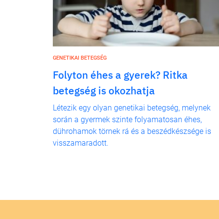
GENETIKAI BETEGSÉG
Folyton éhes a gyerek? Ritka
betegség is okozhatja
Létezik egy olyan genetikai betegség, melynek
során a gyermek szinte folyamatosan éhes,
dührohamok törnek rá és a beszédkészsége is
visszamaradott.