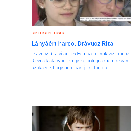
GENETIKAI BETEGSÉG
Lányáért harcol Drávucz Rita
Drávucz Rita világ- és Európa-bajnok vízilabdáz
9 éves kislányának egy különleges műtétre van
szüksége, hogy önállóan járni tudjon.