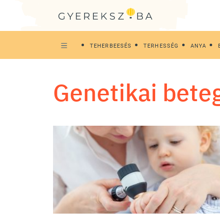
TEHERBEESÉS
TERHESSÉG
ANYA
genetikai bete