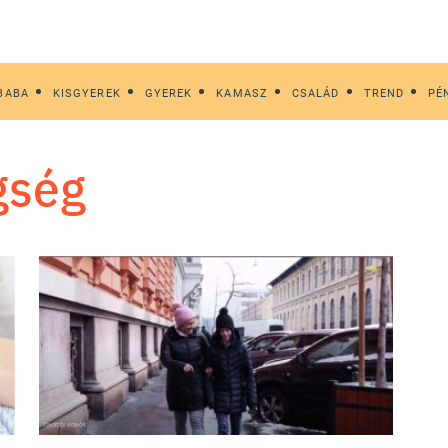
BABA
KISGYEREK
GYEREK
KAMASZ
CSALÁD
TREND
PÉ
gség