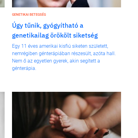
GENETIKAI BETEGSÉG
Úgy tűnik, gyógyítható a
genetikailag örökölt siketség
Egy 11 éves amerikai kisfiú siketen született,
nemrégiben génterápiában részesült, azóta hall.
Nem ő az egyetlen gyerek, akin segített a
génterápia.