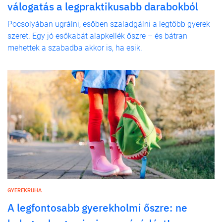
válogatás a legpraktikusabb darabokból
Pocsolyában ugrálni, esőben szaladgálni a legtöbb gyerek
szeret. Egy jó esőkabát alapkellék őszre – és bátran
mehettek a szabadba akkor is, ha esik.
GYEREKRUHA
A legfontosabb gyerekholmi őszre: ne