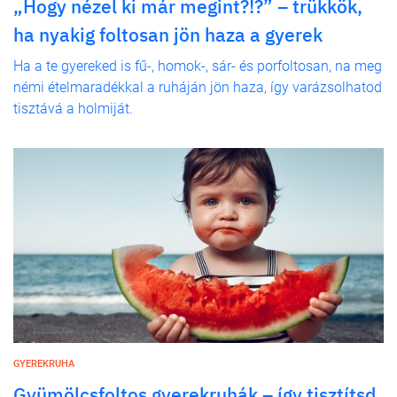
„Hogy nézel ki már megint?!?” – trükkök,
ha nyakig foltosan jön haza a gyerek
Ha a te gyereked is fű-, homok-, sár- és porfoltosan, na meg
némi ételmaradékkal a ruháján jön haza, így varázsolhatod
tisztává a holmiját.
GYEREKRUHA
Gyümölcsfoltos gyerekruhák – így tisztítsd