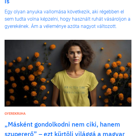
is
Egy olyan anyuka vallomása következik, aki régebben el
sem tudta volna képzelni, hogy használt ruhát vásároljon a
gyerekének. Ám a véleménye azóta nagyot változott.
GYEREKRUHA
„Másként gondolkodni nem ciki, hanem
szupererő” – ezt kürtöli világgá a magyar