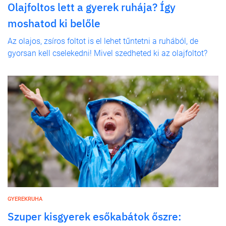
Olajfoltos lett a gyerek ruhája? Így
moshatod ki belőle
Az olajos, zsíros foltot is el lehet tűntetni a ruhából, de
gyorsan kell cselekedni! Mivel szedheted ki az olajfoltot?
GYEREKRUHA
Szuper kisgyerek esőkabátok őszre: