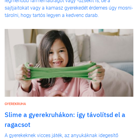
legmenőbb farmernadrágot vagy -dzsekit is, de a
sajtjaitokat vagy a kamasz gyerekedét érdemes úgy mosni-
tárolni, hogy tartós legyen a kedvenc darab.
GYEREKRUHA
Slime a gyerekruhákon: így távolítsd el a
ragacsot
A gyerekeknek vicces játék, az anyukáknak idegesítő