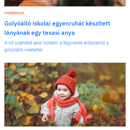
GYEREKRUHA
Golyóálló iskolai egyenruhát készített
lányának egy texasi anya
A nő üzenetet akar küldeni a fegyveres erőszakról a
golyóálló viselettel.