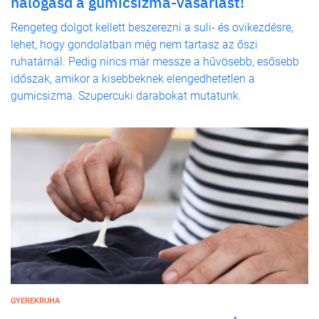
halogasd a gumicsizma-vásárlást!
Rengeteg dolgot kellett beszerezni a suli- és ovikezdésre,
lehet, hogy gondolatban még nem tartasz az őszi
ruhatárnál. Pedig nincs már messze a hűvösebb, esősebb
időszak, amikor a kisebbeknek elengedhetetlen a
gumicsizma. Szupercuki darabokat mutatunk.
GYEREKRUHA