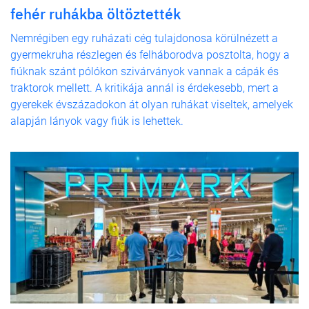
fehér ruhákba öltöztették
Nemrégiben egy ruházati cég tulajdonosa körülnézett a
gyermekruha részlegen és felháborodva posztolta, hogy a
fiúknak szánt pólókon szivárványok vannak a cápák és
traktorok mellett. A kritikája annál is érdekesebb, mert a
gyerekek évszázadokon át olyan ruhákat viseltek, amelyek
alapján lányok vagy fiúk is lehettek.