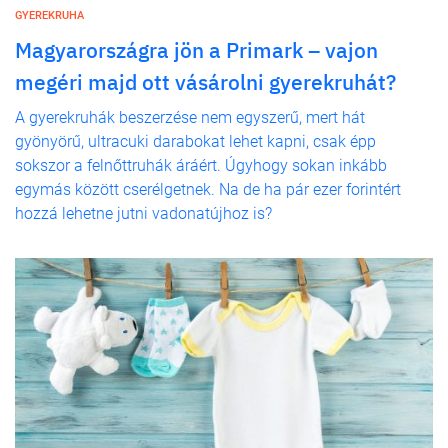
GYEREKRUHA
Magyarországra jön a Primark – vajon
megéri majd ott vásárolni gyerekruhát?
A gyerekruhák beszerzése nem egyszerű, mert hát
gyönyörű, ultracuki darabokat lehet kapni, csak épp
sokszor a felnőttruhák áráért. Úgyhogy sokan inkább
egymás között cserélgetnek. Na de ha pár ezer forintért
hozzá lehetne jutni vadonatújhoz is?