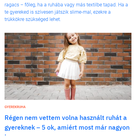
ragacs – főleg, ha a ruhába vagy más textilbe tapad. Ha a
te gyereked is szívesen játszik slime-mal, ezekre a
trükkökre szükséged lehet.
GYEREKRUHA
Régen nem vettem volna használt ruhát a
gyereknek – 5 ok, amiért most már nagyon