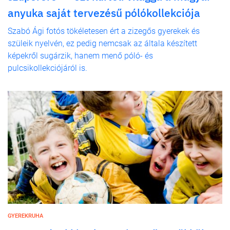
anyuka saját tervezésű pólókollekciója
Szabó Ági fotós tökéletesen ért a zizegős gyerekek és
szüleik nyelvén, ez pedig nemcsak az általa készített
képekről sugárzik, hanem menő póló- és
pulcsikollekciójáról is.
GYEREKRUHA