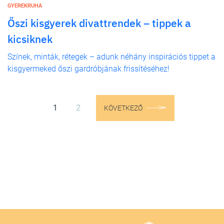
GYEREKRUHA
Őszi kisgyerek divattrendek – tippek a
kicsiknek
Színek, minták, rétegek – adunk néhány inspirációs tippet a
kisgyermeked őszi gardróbjának frissítéséhez!
1
2
KÖVETKEZŐ