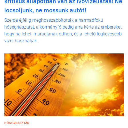
kritikus állapotban van az ivóvízellátás! Ne
locsoljunk, ne mossunk autót!
Szerda éjfélig meghosszabbították a harmadfokú
hőségriasztást, a kormányfő pedig arra kérte az embereket,
hogy ha lehet, maradjanak otthon, és a lehető legkevesebb
vizet használják.
HŐSÉGRIASZTÁS