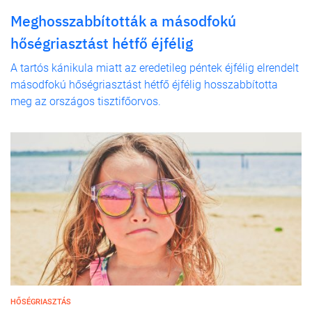
Meghosszabbították a másodfokú
hőségriasztást hétfő éjfélig
A tartós kánikula miatt az eredetileg péntek éjfélig elrendelt
másodfokú hőségriasztást hétfő éjfélig hosszabbította
meg az országos tisztifőorvos.
HŐSÉGRIASZTÁS