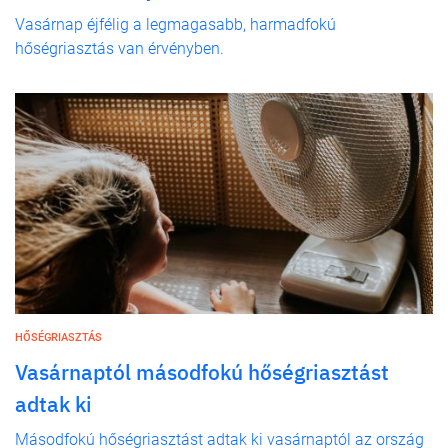
Vasárnap éjfélig a legmagasabb, harmadfokú
hőségriasztás van érvényben.
HŐSÉGRIASZTÁS
Vasárnaptól másodfokú hőségriasztást
adtak ki
Másodfokú hőségriasztást adtak ki vasárnaptól az ország