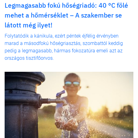
Legmagasabb fokú hőségriadó: 40 °C fölé
mehet a hőmérséklet – A szakember se
látott még ilyet!
Folytatódik a kánikula, ezért péntek éjfélig érvényben
marad a másodfokú hőségriasztás, szombattól keddig
pedig a legmagasabb, hármas fokozatúra emeli azt az
országos tisztifőorvos.