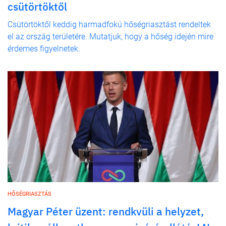
csütörtöktől
Csütörtöktől keddig harmadfokú hőségriasztást rendeltek
el az ország területére. Mutatjuk, hogy a hőség idején mire
érdemes figyelnetek.
HŐSÉGRIASZTÁS
Magyar Péter üzent: rendkvüli a helyzet,