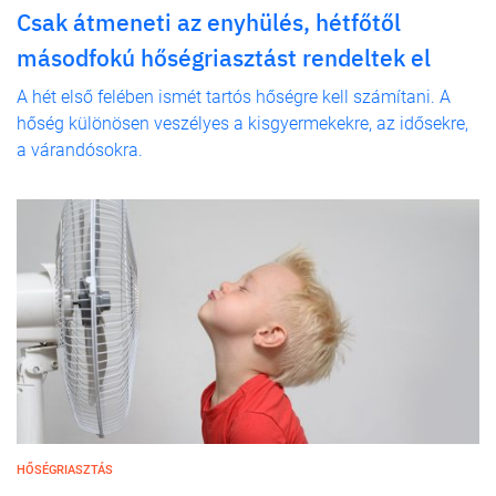
Csak átmeneti az enyhülés, hétfőtől
másodfokú hőségriasztást rendeltek el
A hét első felében ismét tartós hőségre kell számítani. A
hőség különösen veszélyes a kisgyermekekre, az idősekre,
a várandósokra.
HŐSÉGRIASZTÁS