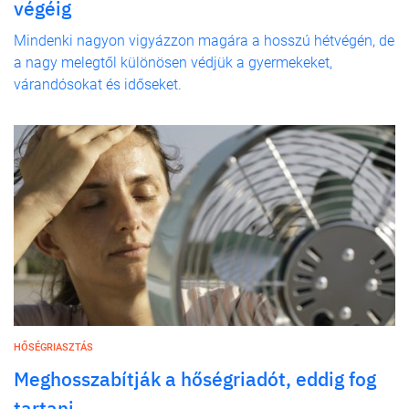
végéig
Mindenki nagyon vigyázzon magára a hosszú hétvégén, de
a nagy melegtől különösen védjük a gyermekeket,
várandósokat és időseket.
HŐSÉGRIASZTÁS
Meghosszabítják a hőségriadót, eddig fog
tartani