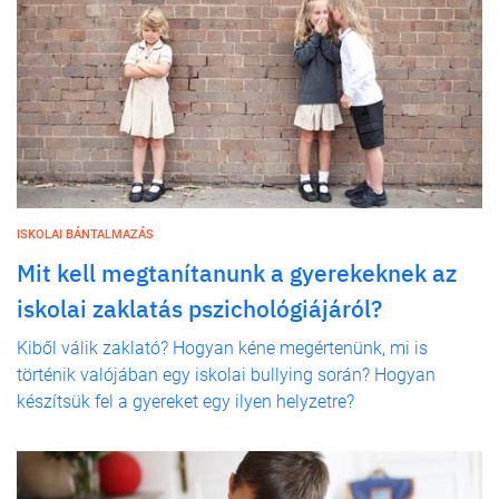
ISKOLAI BÁNTALMAZÁS
Mit kell megtanítanunk a gyerekeknek az
iskolai zaklatás pszichológiájáról?
Kiből válik zaklató? Hogyan kéne megértenünk, mi is
történik valójában egy iskolai bullying során? Hogyan
készítsük fel a gyereket egy ilyen helyzetre?