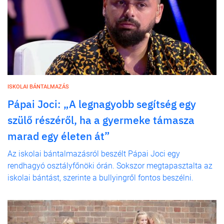
ISKOLAI BÁNTALMAZÁS
Pápai Joci: „A legnagyobb segítség egy
szülő részéről, ha a gyermeke támasza
marad egy életen át”
Az iskolai bántalmazásról beszélt Pápai Joci egy
rendhagyó osztályfőnöki órán. Sokszor megtapasztalta az
iskolai bántást, szerinte a bullyingről fontos beszélni.