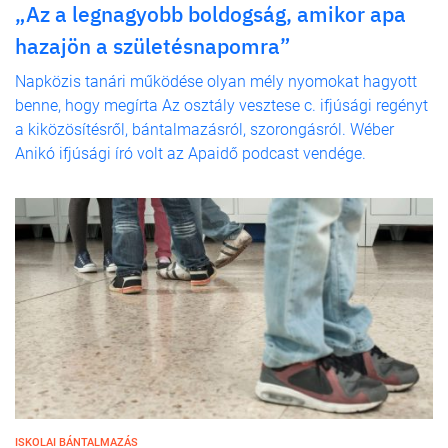
„Az a legnagyobb boldogság, amikor apa
hazajön a születésnapomra”
Napközis tanári működése olyan mély nyomokat hagyott
benne, hogy megírta Az osztály vesztese c. ifjúsági regényt
a kiközösítésről, bántalmazásról, szorongásról. Wéber
Anikó ifjúsági író volt az Apaidő podcast vendége.
ISKOLAI BÁNTALMAZÁS