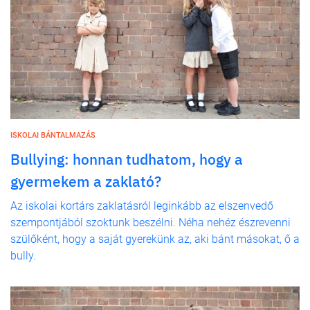
ISKOLAI BÁNTALMAZÁS
Bullying: honnan tudhatom, hogy a
gyermekem a zaklató?
Az iskolai kortárs zaklatásról leginkább az elszenvedő
szempontjából szoktunk beszélni. Néha nehéz észrevenni
szülőként, hogy a saját gyerekünk az, aki bánt másokat, ő a
bully.