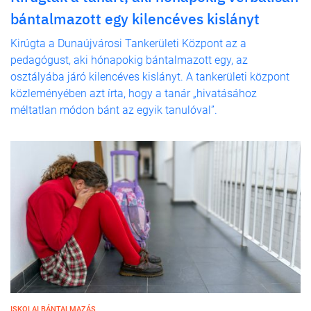
bántalmazott egy kilencéves kislányt
Kirúgta a Dunaújvárosi Tankerületi Központ az a
pedagógust, aki hónapokig bántalmazott egy, az
osztályába járó kilencéves kislányt. A tankerületi központ
közleményében azt írta, hogy a tanár „hivatásához
méltatlan módon bánt az egyik tanulóval”.
ISKOLAI BÁNTALMAZÁS