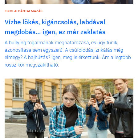
ISKOLAI BÁNTALMAZÁS
Vízbe lökés, kigáncsolás, labdával
megdobás… igen, ez már zaklatás
A bullying fogalmának meghatározása, és úgy tűnik,
azonosítása sem egyszerű. A csúfolódás, zrikálás még
elmegy? A hajhúzás? Igen, meg is érkeztünk. Ám a legtöbb
rossz kör megszakítható.