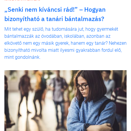
„Senki nem kíváncsi rád!” – Hogyan
bizonyítható a tanári bántalmazás?
Mit tehet egy szülő, ha tudomására jut, hogy gyermekét
bántalmazzák az óvodában, iskolában, azonban az
elkövető nem egy másik gyerek, hanem egy tanár? Nehezen
bizonyítható mivolta miatt ilyesmi gyakrabban fordul elő,
mint gondolnánk.