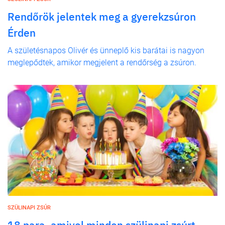
Rendőrök jelentek meg a gyerekzsúron
Érden
A születésnapos Olivér és ünneplő kis barátai is nagyon
meglepődtek, amikor megjelent a rendőrség a zsúron.
SZÜLINAPI ZSÚR
18 para, amivel minden szülinapi zsúrt