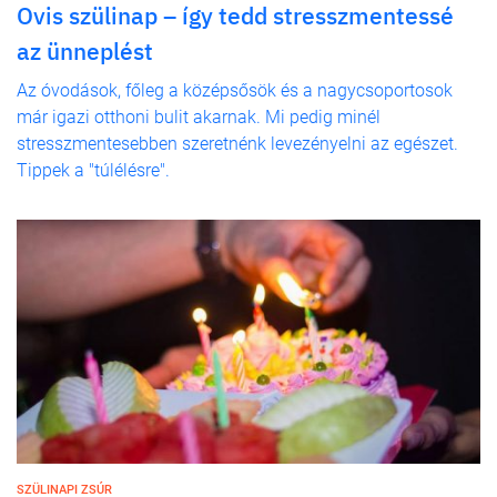
Ovis szülinap – így tedd stresszmentessé
az ünneplést
Az óvodások, főleg a középsősök és a nagycsoportosok
már igazi otthoni bulit akarnak. Mi pedig minél
stresszmentesebben szeretnénk levezényelni az egészet.
Tippek a "túlélésre".
SZÜLINAPI ZSÚR