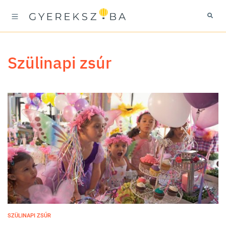
szülinapi zsúr
SZÜLINAPI ZSÚR