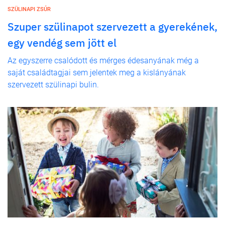
SZÜLINAPI ZSÚR
Szuper szülinapot szervezett a gyerekének,
egy vendég sem jött el
Az egyszerre csalódott és mérges édesanyának még a
saját családtagjai sem jelentek meg a kislányának
szervezett szülinapi bulin.