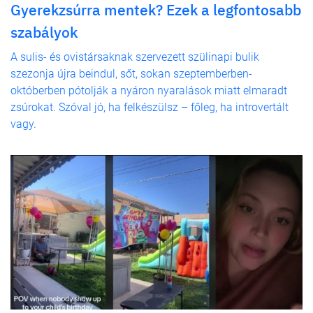
Gyerekzsúrra mentek? Ezek a legfontosabb
szabályok
A sulis- és ovistársaknak szervezett szülinapi bulik
szezonja újra beindul, sőt, sokan szeptemberben-
októberben pótolják a nyáron nyaralások miatt elmaradt
zsúrokat. Szóval jó, ha felkészülsz – főleg, ha introvertált
vagy.