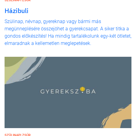
SZÜLINAPI ZSÚR
Házibuli
Szülinap, névnap, gyereknap vagy bármi más
megünneplésére összejöhet a gyerekcsapat. A siker titka a
gondos előkészítés! Ha mindig tartalékolunk egy-két ötletet,
elmaradnak a kellemetlen meglepetések.
SZÜLINAPI ZSÚR