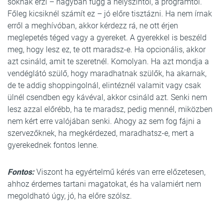
soknak érzi – nagyban függ a helyszíntől, a programtól.
Főleg kicsiknél számít ez – jó előre tisztázni. Ha nem írnak
erről a meghívóban, akkor kérdezz rá, ne ott érjen
meglepetés téged vagy a gyereket. A gyerekkel is beszéld
meg, hogy lesz ez, te ott maradsz-e. Ha opcionális, akkor
azt csináld, amit te szeretnél. Komolyan. Ha azt mondja a
vendéglátó szülő, hogy maradhatnak szülők, ha akarnak,
de te addig shoppingolnál, elintéznél valamit vagy csak
ülnél csendben egy kávéval, akkor csináld azt. Senki nem
lesz azzal előrébb, ha te maradsz, pedig mennél, miközben
nem kért erre valójában senki. Ahogy az sem fog fájni a
szervezőknek, ha megkérdezed, maradhatsz-e, mert a
gyerekednek fontos lenne.
Fontos:
Viszont ha egyértelmű kérés van erre előzetesen,
ahhoz érdemes tartani magatokat, és ha valamiért nem
megoldható úgy, jó, ha előre szólsz.