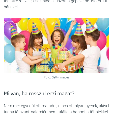
foglalkozol vele, csak hiba csúszott a gépezetbe. Előfordul
bárkivel.
Fotó: Getty Images
Mi van, ha rosszul érzi magát?
Nem mer egyedül ott maradni, nincs ott olyan gyerek, akivel
tudna játszani, valamiért nem találja a hangot a többiekkel