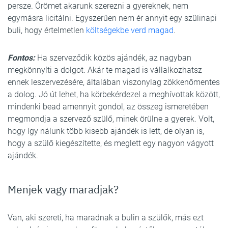
persze. Örömet akarunk szerezni a gyereknek, nem
egymásra licitálni. Egyszerűen nem ér annyit egy szülinapi
buli, hogy értelmetlen
költségekbe verd magad
.
Fontos:
Ha szerveződik közös ajándék, az nagyban
megkönnyíti a dolgot. Akár te magad is vállalkozhatsz
ennek leszervezésére, általában viszonylag zökkenőmentes
a dolog. Jó út lehet, ha körbekérdezel a meghívottak között,
mindenki bead amennyit gondol, az összeg ismeretében
megmondja a szervező szülő, minek örülne a gyerek. Volt,
hogy így nálunk több kisebb ajándék is lett, de olyan is,
hogy a szülő kiegészítette, és meglett egy nagyon vágyott
ajándék.
Menjek vagy maradjak?
Van, aki szereti, ha maradnak a bulin a szülők, más ezt