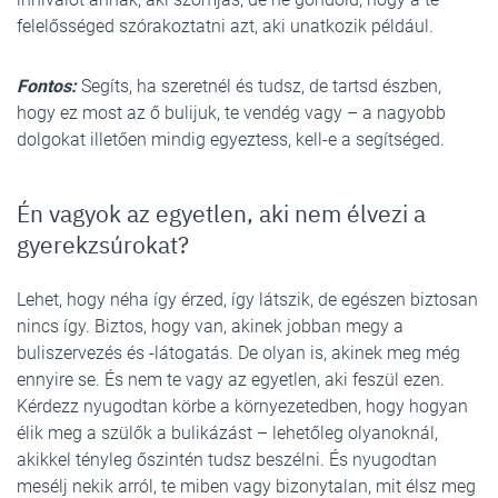
felelősséged szórakoztatni azt, aki unatkozik például.
Fontos:
Segíts, ha szeretnél és tudsz, de tartsd észben,
hogy ez most az ő bulijuk, te vendég vagy – a nagyobb
dolgokat illetően mindig egyeztess, kell-e a segítséged.
Én vagyok az egyetlen, aki nem élvezi a
gyerekzsúrokat?
Lehet, hogy néha így érzed, így látszik, de egészen biztosan
nincs így. Biztos, hogy van, akinek jobban megy a
buliszervezés és -látogatás. De olyan is, akinek meg még
ennyire se. És nem te vagy az egyetlen, aki feszül ezen.
Kérdezz nyugodtan körbe a környezetedben, hogy hogyan
élik meg a szülők a bulikázást – lehetőleg olyanoknál,
akikkel tényleg őszintén tudsz beszélni. És nyugodtan
mesélj nekik arról, te miben vagy bizonytalan, mit élsz meg