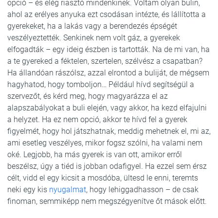
opció – és elég riasztó mindenkinek. Voltam olyan bulin,
ahol az erélyes anyuka ezt csodásan intézte, és lállította a
gyerekeket, ha a lakás vagy a berendezés épségét
veszélyeztették. Senkinek nem volt gáz, a gyerekek
elfogadták – egy ideig észben is tartották. Na de mi van, ha
a te gyereked a féktelen, szertelen, szélvész a csapatban?
Ha állandóan rászólsz, azzal elrontod a buliját, de mégsem
hagyhatod, hogy tomboljon… Például hívd segítségül a
szervezőt, és kérd meg, hogy magyarázza el az
alapszabályokat a buli elején, vagy akkor, ha kezd elfajulni
a helyzet. Ha ez nem opció, akkor te hívd fel a gyerek
figyelmét, hogy hol játszhatnak, meddig mehetnek el, mi az,
ami esetleg veszélyes, mikor fogsz szólni, ha valami nem
oké. Legjobb, ha más gyerek is van ott, amikor erről
beszélsz, úgy a tiéd is jobban odafigyel. Ha ezzel sem érsz
célt, vidd el egy kicsit a mosdóba, ültesd le enni, teremts
neki egy kis
nyugalmat
, hogy lehiggadhasson – de csak
finoman, semmiképp nem megszégyenítve őt mások előtt.