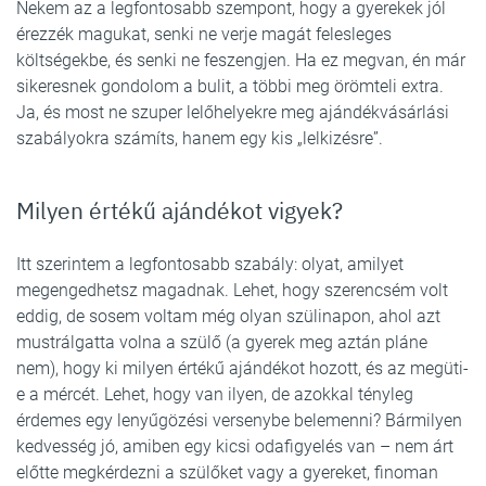
Nekem az a legfontosabb szempont, hogy a gyerekek jól
érezzék magukat, senki ne verje magát felesleges
költségekbe, és senki ne feszengjen. Ha ez megvan, én már
sikeresnek gondolom a bulit, a többi meg örömteli extra.
Ja, és most ne szuper lelőhelyekre meg ajándékvásárlási
szabályokra számíts, hanem egy kis „lelkizésre”.
Milyen értékű ajándékot vigyek?
Itt szerintem a legfontosabb szabály: olyat, amilyet
megengedhetsz magadnak. Lehet, hogy szerencsém volt
eddig, de sosem voltam még olyan szülinapon, ahol azt
mustrálgatta volna a szülő (a gyerek meg aztán pláne
nem), hogy ki milyen értékű ajándékot hozott, és az megüti-
e a mércét. Lehet, hogy van ilyen, de azokkal tényleg
érdemes egy lenyűgözési versenybe belemenni? Bármilyen
kedvesség jó, amiben egy kicsi odafigyelés van – nem árt
előtte megkérdezni a szülőket vagy a gyereket, finoman