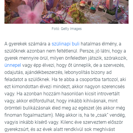
Fotó: Getty Images
A gyerekek számára a
szülinapi buli
hatalmas élmény, a
szülőknek azonban nem feltétlenül. Persze, jó látni, hogy a
gyerek mennyire örül, milyen önfeledten játszik, szórakozik,
ünnepel
vagy épp élvezi, hogy őt ünneplik, de a szervezés,
odajutás, ajándékbeszerzés, lebonyolítás bizony ad
feladatot a szülőknek. Ha te abba a csoportba tartozol, aki
ezt kimondottan élvezi mindezt, akkor nagyon szerencsés
vagy. Ha azonban hozzám hasonlóan kicsit introvertált
vagy, akkor előfordulhat, hogy inkább kihívásnak, mint
örömteli bulikázásnak éled meg az egészet (és akkor még
finoman fogalmaztam). Még akkor is, ha te „csak” vendég,
vagyis inkább kísérő vagy. Kilenc éve szerveztem először
gyerekzsúrt, és az évek alatt rendkívül sok meghívást