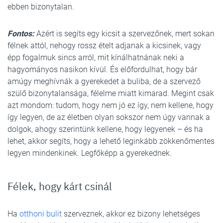
ebben bizonytalan.
Fontos:
Azért is segíts egy kicsit a szervezőnek, mert sokan
félnek attól, nehogy rossz ételt adjanak a kicsinek, vagy
épp fogalmuk sincs arról, mit kínálhatnának neki a
hagyományos nasikon kívül. És előfordulhat, hogy bár
amúgy meghívnák a gyerekedet a buliba, de a szervező
szülő bizonytalansága, félelme miatt kimarad. Megint csak
azt mondom: tudom, hogy nem jó ez így, nem kellene, hogy
így legyen, de az életben olyan sokszor nem úgy vannak a
dolgok, ahogy szerintünk kellene, hogy legyenek – és ha
lehet, akkor segíts, hogy a lehető leginkább zökkenőmentes
legyen mindenkinek. Legfőképp a gyerekednek.
Félek, hogy kárt csinál
Ha
otthoni bulit
szerveznek, akkor ez bizony lehetséges