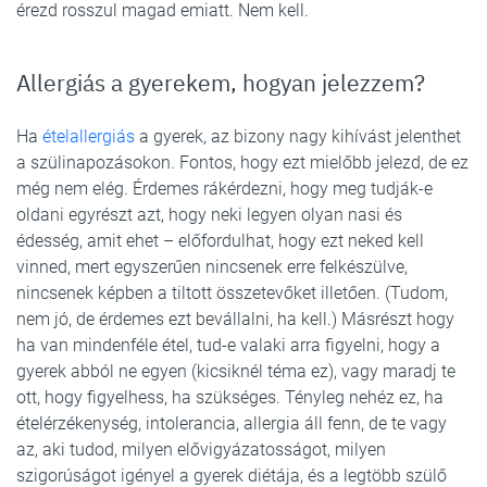
érezd rosszul magad emiatt. Nem kell.
Allergiás a gyerekem, hogyan jelezzem?
Ha
ételallergiás
a gyerek, az bizony nagy kihívást jelenthet
a szülinapozásokon. Fontos, hogy ezt mielőbb jelezd, de ez
még nem elég. Érdemes rákérdezni, hogy meg tudják-e
oldani egyrészt azt, hogy neki legyen olyan nasi és
édesség, amit ehet – előfordulhat, hogy ezt neked kell
vinned, mert egyszerűen nincsenek erre felkészülve,
nincsenek képben a tiltott összetevőket illetően. (Tudom,
nem jó, de érdemes ezt bevállalni, ha kell.) Másrészt hogy
ha van mindenféle étel, tud-e valaki arra figyelni, hogy a
gyerek abból ne egyen (kicsiknél téma ez), vagy maradj te
ott, hogy figyelhess, ha szükséges. Tényleg nehéz ez, ha
ételérzékenység, intolerancia, allergia áll fenn, de te vagy
az, aki tudod, milyen elővigyázatosságot, milyen
szigorúságot igényel a gyerek diétája, és a legtöbb szülő