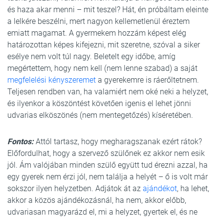
és haza akar menni – mit teszel? Hát, én próbáltam eleinte
a lelkére beszélni, mert nagyon kellemetlenül éreztem
emiatt magamat. A gyermekem hozzám képest elég
határozottan képes kifejezni, mit szeretne, szóval a siker
esélye nem volt túl nagy. Beletelt egy időbe, amíg
megértettem, hogy nem kell (nem lenne szabad) a saját
megfelelési kényszeremet
a gyerekemre is ráerőltetnem.
Teljesen rendben van, ha valamiért nem oké neki a helyzet,
és ilyenkor a köszöntést követően igenis el lehet jönni
udvarias elköszönés (nem mentegetőzés) kíséretében.
Fontos:
Attól tartasz, hogy megharagszanak ezért rátok?
Előfordulhat, hogy a szervező szülőnek ez akkor nem esik
jól. Ám valójában minden szülő együtt tud érezni azzal, ha
egy gyerek nem érzi jól, nem találja a helyét – ő is volt már
sokszor ilyen helyzetben. Adjátok át az
ajándékot
, ha lehet,
akkor a közös ajándékozásnál, ha nem, akkor előbb,
udvariasan magyarázd el, mi a helyzet, gyertek el, és ne