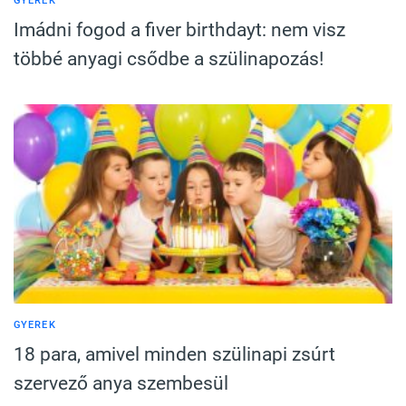
GYEREK
Imádni fogod a fiver birthdayt: nem visz
többé anyagi csődbe a szülinapozás!
GYEREK
18 para, amivel minden szülinapi zsúrt
szervező anya szembesül