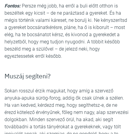
Fontos:
Persze még jobb, ha erről a buli előtt otthon is
beszéltek egy kicsit – de ne paráztasd a gyereket. És ha
mégis történik valami káreset, ne borulj ki. Ne kényszerítsd
a gyereket bocsánatkérésre, pláne, ha ő is kiborult – most
elég, ha te bocsánatot kérsz, és kivonod a gyerekedet a
helyzetből, hogy meg tudjon nyugodni. A többit később
beszéld meg a szülővel – de jelezd neki, hogy
egyeztessetek erről később.
Muszáj segíteni?
Sokan rosszul érzik magukat, hogy amíg a szervező
anyuka-apuka sürög-forog, addig ők csak ülnek a szélen.
Ha van kedved, kérdezd meg, hogy segíthetsz-e, de ne
érezd kötelező érvényűnek, főleg nem nagy, alap szervezési
dolgokban. Minden szervező örül, ha akad, aki segít
továbbadni a tortás tányérokat a gyerekeknek, vagy tölt
innivalót annak, aki szomjas, de ne gondold, hogy a te