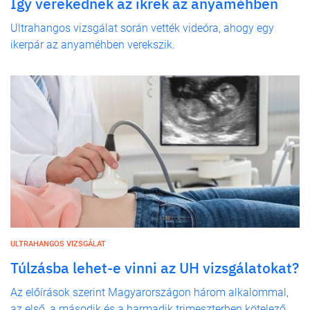
Így verekednek az ikrek az anyaméhben
Ultrahangos vizsgálat során vették videóra, ahogy egy
ikerpár az anyaméhben verekszik.
ULTRAHANGOS VIZSGÁLAT
Túlzásba lehet-e vinni az UH vizsgálatokat?
Az előírások szerint Magyarországon három alkalommal,
az első, a második és a harmadik trimeszterben kötelező