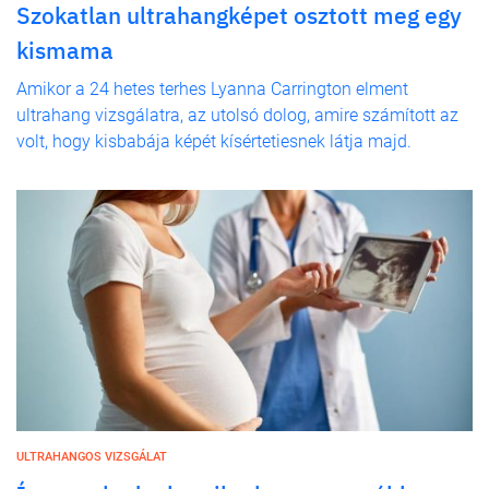
Szokatlan ultrahangképet osztott meg egy
kismama
Amikor a 24 hetes terhes Lyanna Carrington elment
ultrahang vizsgálatra, az utolsó dolog, amire számított az
volt, hogy kisbabája képét kísértetiesnek látja majd.
ULTRAHANGOS VIZSGÁLAT