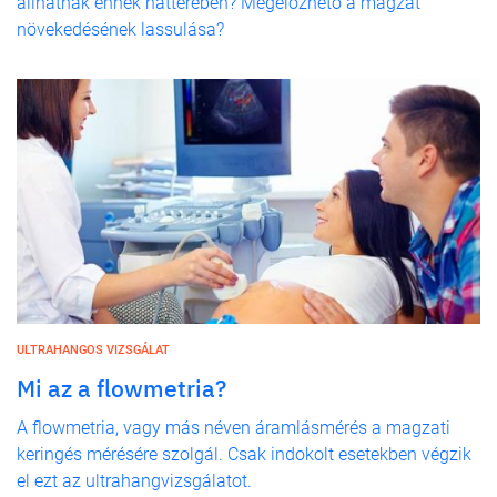
állhatnak ennek hátterében? Megelőzhető a magzat
növekedésének lassulása?
ULTRAHANGOS VIZSGÁLAT
Mi az a flowmetria?
A flowmetria, vagy más néven áramlásmérés a magzati
keringés mérésére szolgál. Csak indokolt esetekben végzik
el ezt az ultrahangvizsgálatot.