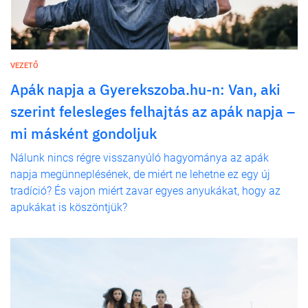
VEZETŐ
Apák napja a Gyerekszoba.hu-n: Van, aki
szerint felesleges felhajtás az apák napja –
mi másként gondoljuk
Nálunk nincs régre visszanyúló hagyománya az apák
napja megünneplésének, de miért ne lehetne ez egy új
tradíció? És vajon miért zavar egyes anyukákat, hogy az
apukákat is köszöntjük?