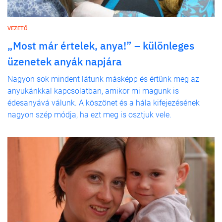
VEZETŐ
„Most már értelek, anya!” – különleges
üzenetek anyák napjára
Nagyon sok mindent látunk másképp és értünk meg az
anyukánkkal kapcsolatban, amikor mi magunk is
édesanyává válunk. A köszönet és a hála kifejezésének
nagyon szép módja, ha ezt meg is osztjuk vele.