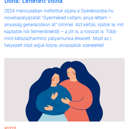
Dona: Lehetett volna
2024 márciusában indítottuk útjára a Gyerekszoba.hu
novellapályázatát "Gyermeked voltam, anya lettem –
anyaság generációkon át" címmel. Azt kértük, írjátok le, mit
kaptatok női felmenőitektől – a jót is, a rosszat is. Több
mint kétszázharminc pályamunka érkezett. Most az I.
helyezett írást adjuk közre, olvassátok szeretettel!
VEZETŐ