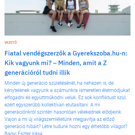
VEZETŐ
Fiatal vendégszerzők a Gyerekszoba.hu-n:
Kik vagyunk mi? – Minden, amit a Z
generációról tudni illik
Minden új generáció születésénél, ha nehezen is, de
kénytelenek vagyunk a számunkra ismeretlen életmódjukat
elfogadni és együttműködni velük. Ez sok konfliktust szül,
ezért egyszerűbb kollektívan elutasítani. A mi
generációnkról szintén hasonlóan vélekednek elődjeink.
Vajon a mi új világszemléletünk megjavítja az előző
generáció hibáit? Létre tudunk hozni egy élhetőbb világot?
Bagyi Eszter írása.