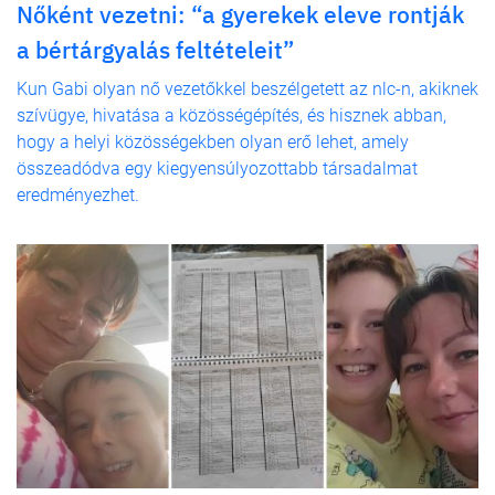
Nőként vezetni: “a gyerekek eleve rontják
a bértárgyalás feltételeit”
Kun Gabi olyan nő vezetőkkel beszélgetett az nlc-n, akiknek
szívügye, hivatása a közösségépítés, és hisznek abban,
hogy a helyi közösségekben olyan erő lehet, amely
összeadódva egy kiegyensúlyozottabb társadalmat
eredményezhet.