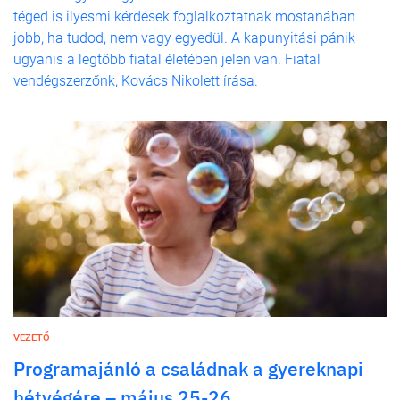
téged is ilyesmi kérdések foglalkoztatnak mostanában
jobb, ha tudod, nem vagy egyedül. A kapunyitási pánik
ugyanis a legtöbb fiatal életében jelen van. Fiatal
vendégszerzőnk, Kovács Nikolett írása.
VEZETŐ
Programajánló a családnak a gyereknapi
hétvégére – május 25-26.