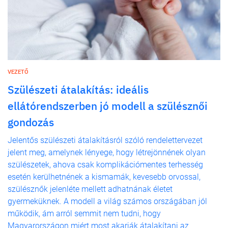
VEZETŐ
Szülészeti átalakítás: ideális
ellátórendszerben jó modell a szülésznői
gondozás
Jelentős szülészeti átalakításról szóló rendelettervezet
jelent meg, amelynek lényege, hogy létrejönnének olyan
szülészetek, ahova csak komplikációmentes terhesség
esetén kerülhetnének a kismamák, kevesebb orvossal,
szülésznők jelenléte mellett adhatnának életet
gyermeküknek. A modell a világ számos országában jól
működik, ám arról semmit nem tudni, hogy
Magyarországon miért most akarják átalakítani az