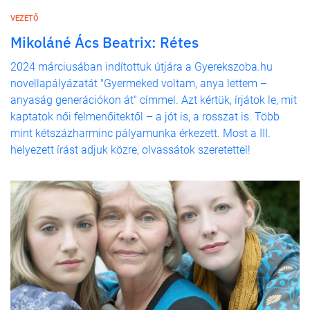
VEZETŐ
Mikoláné Ács Beatrix: Rétes
2024 márciusában indítottuk útjára a Gyerekszoba.hu
novellapályázatát "Gyermeked voltam, anya lettem –
anyaság generációkon át" címmel. Azt kértük, írjátok le, mit
kaptatok női felmenőitektől – a jót is, a rosszat is. Több
mint kétszázharminc pályamunka érkezett. Most a III.
helyezett írást adjuk közre, olvassátok szeretettel!