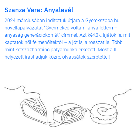
Szanza Vera: Anyalevél
2024 márciusában indítottuk útjára a Gyerekszoba.hu
novellapályázatát "Gyermeked voltam, anya lettem –
anyaság generációkon át" címmel. Azt kértük, írjátok le, mit
kaptatok női felmenőitektől – a jót is, a rosszat is. Több
mint kétszázharminc pályamunka érkezett. Most a II.
helyezett írást adjuk közre, olvassátok szeretettel!