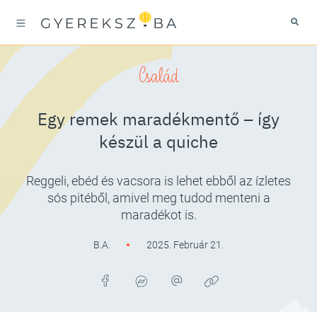
Család
Egy remek maradékmentő – így
készül a quiche
Reggeli, ebéd és vacsora is lehet ebből az ízletes
sós pitéből, amivel meg tudod menteni a
maradékot is.
B.A.
2025. Február 21.