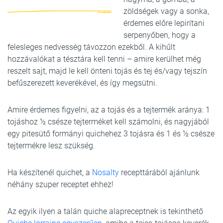
zöldségek vagy a sonka,
érdemes előre lepirítani
serpenyőben, hogy a
felesleges nedvesség távozzon ezekből. A kihűlt
hozzávalókat a tésztára kell tenni – amire kerülhet még
reszelt sajt, majd le kell önteni tojás és tej és/vagy tejszín
befűszerezett keverékével, és így megsütni.
Amire érdemes figyelni, az a tojás és a tejtermék aránya: 1
tojáshoz ½ csésze tejterméket kell számolni, és nagyjából
egy pitesütő formányi quichehez 3 tojásra és 1 és ½ csésze
tejtermékre lesz szükség.
Ha készítenél quichet, a
Nosalty
recepttárából ajánlunk
néhány szuper receptet ehhez!
Az egyik ilyen a talán quiche alapreceptnek is tekinthető