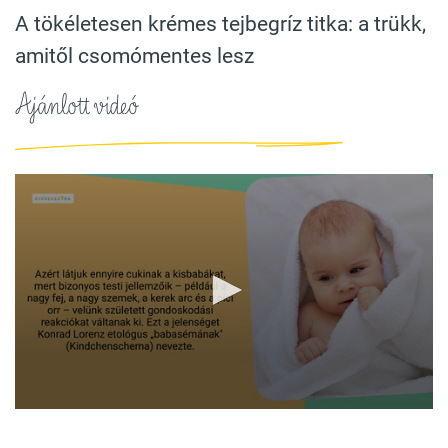
A tökéletesen krémes tejbegríz titka: a trükk,
amitől csomómentes lesz
Ajánlott videó
0
seconds
of