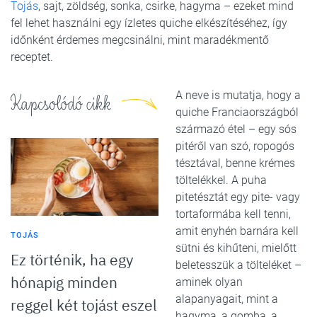
Tojás
, sajt, zöldség, sonka, csirke, hagyma – ezeket mind
fel lehet használni egy ízletes quiche elkészítéséhez, így
időnként érdemes megcsinálni, mint maradékmentő
receptet.
A neve is mutatja, hogy a
Kapcsolódó cikk
quiche Franciaországból
származó étel – egy sós
pitéről van szó, ropogós
tésztával, benne krémes
töltelékkel. A puha
pitetésztát egy pite- vagy
tortaformába kell tenni,
amit enyhén barnára kell
TOJÁS
sütni és kihűteni, mielőtt
Ez történik, ha egy
beletesszük a tölteléket –
hónapig minden
aminek olyan
alapanyagait, mint a
reggel két tojást eszel
hagyma, a gomba, a