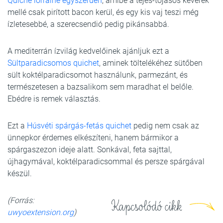
Quiche lorraine egyszerűen
, amibe a tejes-tojásos keverék
mellé csak pirított bacon kerül, és egy kis vaj teszi még
ízletesebbé, a szerecsendió pedig pikánsabbá.
A mediterrán ízvilág kedvelőinek ajánljuk ezt a
Sültparadicsomos quichet
, aminek töltelékéhez sütőben
sült koktélparadicsomot használunk, parmezánt, és
természetesen a bazsalikom sem maradhat el belőle.
Ebédre is remek választás.
Ezt a
Húsvéti spárgás-fetás quichet
pedig nem csak az
ünnepkor érdemes elkészíteni, hanem bármikor a
spárgaszezon ideje alatt. Sonkával, feta sajttal,
újhagymával, koktélparadicsommal és persze spárgával
készül.
(Forrás:
Kapcsolódó cikk
uwyoextension.org
)