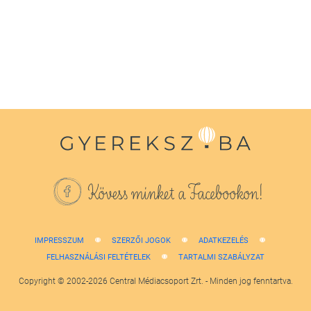
1
minute,
38
seconds
Kövess minket a Facebookon!
IMPRESSZUM
SZERZŐI JOGOK
ADATKEZELÉS
FELHASZNÁLÁSI FELTÉTELEK
TARTALMI SZABÁLYZAT
Copyright © 2002-2026 Central Médiacsoport Zrt. - Minden jog fenntartva.