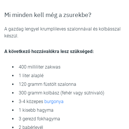
Mi minden kell még a zsurekbe?
A gazdag lengyel krumplileves szalonnával és kolbásszal
készül.
A következő hozzávalókra lesz szükséged:
400 milliliter zakwas
1 liter alaplé
120 gramm füstölt szalonna
300 gramm kolbász (fehér vagy sütnivaló)
3-4 közepes
burgonya
1 kisebb hagyma
3 gerezd fokhagyma
2 babérlevél