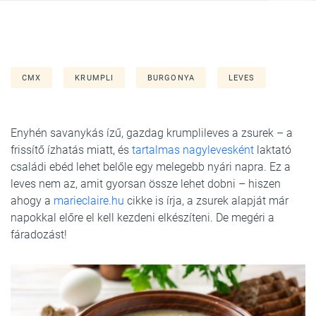
CMX
KRUMPLI
BURGONYA
LEVES
Enyhén savanykás ízű, gazdag krumplileves a zsurek – a
frissítő ízhatás miatt, és
tartalmas nagylevesként
laktató
családi ebéd lehet belőle egy melegebb nyári napra. Ez a
leves nem az, amit gyorsan össze lehet dobni – hiszen
ahogy a
marieclaire.hu
cikke is írja, a zsurek alapját már
napokkal előre el kell kezdeni elkészíteni. De megéri a
fáradozást!