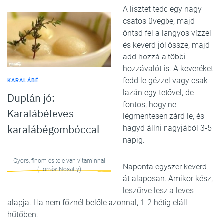
A lisztet tedd egy nagy
csatos üvegbe, majd
öntsd fel a langyos vízzel
és keverd jól össze, majd
add hozzá a többi
hozzávalót is. A keveréket
fedd le gézzel vagy csak
KARALÁBÉ
lazán egy tetővel, de
Duplán jó:
fontos, hogy ne
Karalábéleves
légmentesen zárd le, és
karalábégombóccal
hagyd állni nagyjából 3-5
napig.
Gyors, finom és tele van vitaminnal
Naponta egyszer keverd
(Forrás: Nosalty)
át alaposan. Amikor kész,
leszűrve lesz a leves
alapja. Ha nem főznél belőle azonnal, 1-2 hétig eláll
hűtőben.