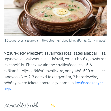
Bőséges leves a zsurek, ami tökéletes nyári ebéd lehet. (Forrás: Getty Images)
A zsurek egy erjesztett, savanykás rozslisztes alappal – az
úgynevezett zakwas-szal – készül, emiatt hívják „kovászos
levesnek” is. Ehhez az alaphoz szükséged lesz: 5-6
evőkanál teljes kiőrlésű rozslisztre, nagyjából 500 milliliter
langyos vízre, 2-3 gerezd fokhagymára, 2 babérlevélre,
néhány szem fekete borsra, egy darabka
kovászoskenyér-
héjra
.
Kapcsolódó cikk