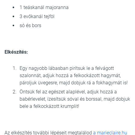
1 teáskanál majoranna
3 evőkanál tejföl
só és bors
Elkészítés:
Egy nagyobb lábasban pirítsuk le a felvágott
szalonnát, adjuk hozzá a felkockázott hagymát,
pároljuk üvegesre, majd dobjuk rá a fokhagymát is!
Öntsük fel az egészet alaplével, adjuk hozzá a
babérlevelet, ízesítsük sóval és borssal, majd dobjuk
bele a felkockázott krumplit!
Az elkészítés további lépéseit megtalálod
a marieclaire.hu