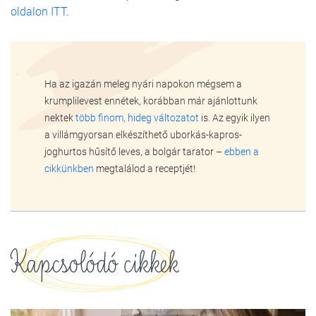
oldalon ITT
.
Ha az igazán meleg nyári napokon mégsem a
krumplilevest ennétek, korábban már ajánlottunk
nektek
több finom, hideg változatot
is. Az egyik ilyen
a villámgyorsan elkészíthető uborkás-kapros-
joghurtos hűsítő leves, a bolgár tarator –
ebben a
cikkünkben
megtalálod a receptjét!
Kapcsolódó cikkek