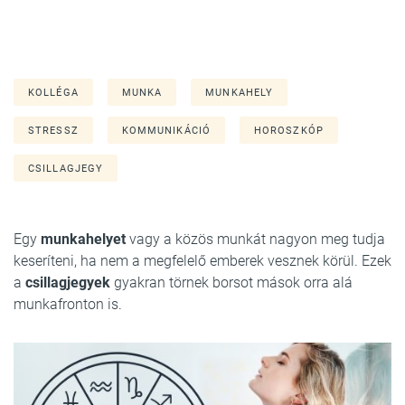
KOLLÉGA
MUNKA
MUNKAHELY
STRESSZ
KOMMUNIKÁCIÓ
HOROSZKÓP
CSILLAGJEGY
Egy
munkahelyet
vagy a közös munkát nagyon meg tudja
keseríteni, ha nem a megfelelő emberek vesznek körül. Ezek
a
csillagjegyek
gyakran törnek borsot mások orra alá
munkafronton is.