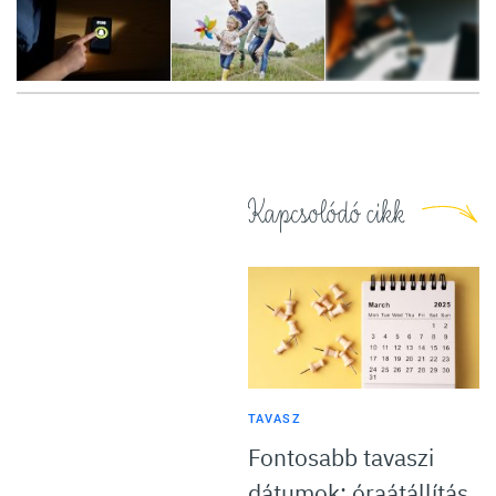
8
FOTÓ
Kapcsolódó cikk
TAVASZ
Fontosabb tavaszi
dátumok: óraátállítás,