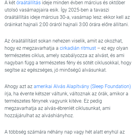
A két
óraátállítás
ideje minden évben március és október
utolsó vasárnapjaira esik. Így 2025-ben a tavaszi
óraátállítás ideje március 30-a, vasárnap lesz: ekkor kell az
óráinkat hajnali 2:00 óráról hajnali 3:00 órára előre állítani.
Az óraátállítást sokan nehezen viselik, amit az okozhat,
hogy ez megzavarhatja a
cirkadián ritmust
– ez egy olyan
természetes ciklus, amely szabályozza az alvást, és ami
nagyban függ a természetes fény és sötét ciklusokkal, hogy
segítse az egészséges, jó minőségű alvásunkat.
Ahogy azt az
amerikai Alvás Alapítvány (Sleep Foundation)
írja, ha évente kétszer váltunk, változnak az órák, amikor a
természetes fénynek vagyunk kitéve. Ez pedig
megzavarhatja az alvás-ébrenlét ciklusunkat, ami
hozzájárulhat az alváshiányhoz.
A többség számára néhány nap vagy hét alatt enyhül az