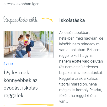
stressz azonban igen.
Kapcsolódó cikk
Iskolatáska
Az első napokban,
hetekben még hagyján, de
később nem mindegy mi
van a táskában. Ezt sem
reggelre kell hagyni,
hanem előtte való délután
ÓVODA
(és nem este!) érdemes
Így lesznek
bepakolni az iskolatáskát.
Reggelre csak a kulacs,
könnyebbek az
tízórai maradjon, néha
óvodás, iskolás
még ez is komoly feladat,
reggelek
főként ha reggel 6 óra
van…