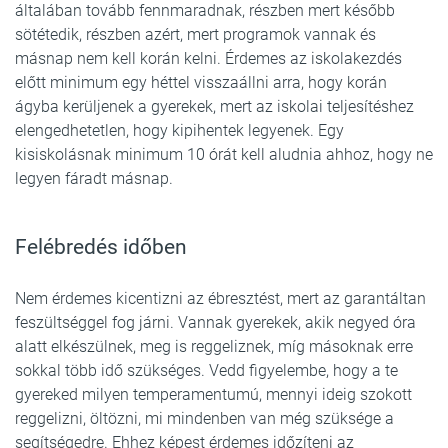
általában tovább fennmaradnak, részben mert később
sötétedik, részben azért, mert programok vannak és
másnap nem kell korán kelni. Érdemes az iskolakezdés
előtt minimum egy héttel visszaállni arra, hogy korán
ágyba kerüljenek a gyerekek, mert az iskolai teljesítéshez
elengedhetetlen, hogy kipihentek legyenek. Egy
kisiskolásnak minimum 10 órát kell aludnia ahhoz, hogy ne
legyen fáradt másnap.
Felébredés időben
Nem érdemes kicentizni az ébresztést, mert az garantáltan
feszültséggel fog járni. Vannak gyerekek, akik negyed óra
alatt elkészülnek, meg is reggeliznek, míg másoknak erre
sokkal több idő szükséges. Vedd figyelembe, hogy a te
gyereked milyen temperamentumú, mennyi ideig szokott
reggelizni, öltözni, mi mindenben van még szüksége a
segítségedre. Ehhez képest érdemes időzíteni az