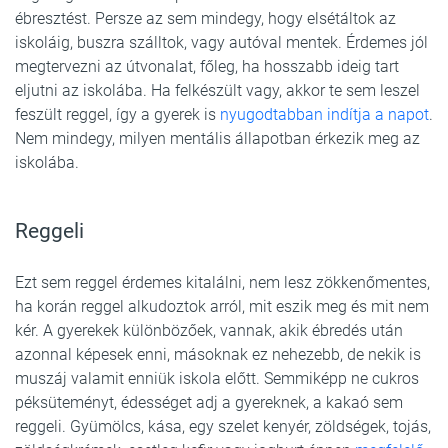
ébresztést. Persze az sem mindegy, hogy elsétáltok az
iskoláig, buszra szálltok, vagy autóval mentek. Érdemes jól
megtervezni az útvonalat, főleg, ha hosszabb ideig tart
eljutni az iskolába. Ha felkészült vagy, akkor te sem leszel
feszült reggel, így a gyerek is
nyugodtabban indítja a napot
.
Nem mindegy, milyen mentális állapotban érkezik meg az
iskolába.
Reggeli
Ezt sem reggel érdemes kitalálni, nem lesz zökkenőmentes,
ha korán reggel alkudoztok arról, mit eszik meg és mit nem
kér. A gyerekek különbözőek, vannak, akik ébredés után
azonnal képesek enni, másoknak ez nehezebb, de nekik is
muszáj valamit enniük iskola előtt. Semmiképp ne cukros
péksüteményt, édességet adj a gyereknek, a kakaó sem
reggeli. Gyümölcs, kása, egy szelet kenyér, zöldségek, tojás,