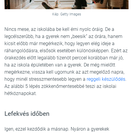
Kép: Getty Images
Nincs mese, az iskolába be kell érni nyolc óráig. De a
legcélszerűbb, ha a gyerek nem „beesik” az órára, hanem
kicsit előbb már megérkezik, hogy legyen elég ideje a
ráhangolódásra, elsősök esetében különösképpen. Ezért az
órakezdés előtt legalább tizenöt perccel korábban már jó,
ha az iskola épületében van a gyerek. De még mielőtt
megérkezne, vissza kell ugornunk az azt megelőző napra,
hogy minél stresszmentesebb legyen a
reggeli készülődés
.
Az alábbi 5 lépés zökkenőmentesebbé teszi az iskolai
hétköznapokat.
Lefekvés időben
Igen, ezzel kezdődik a másnap. Nyáron a gyerekek