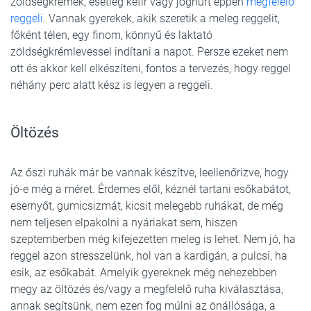
zöldségkrémek, esetleg kefir vagy joghurt éppen
megfelelő
reggeli
. Vannak gyerekek, akik szeretik a meleg reggelit,
főként télen, egy finom, könnyű és laktató
zöldségkrémlevessel indítani a napot. Persze ezeket nem
ott és akkor kell elkészíteni, fontos a tervezés, hogy reggel
néhány perc alatt kész is legyen a reggeli.
Öltözés
Az őszi ruhák már be vannak készítve, leellenőrizve, hogy
jó-e még a méret. Érdemes elől, kéznél tartani esőkabátot,
esernyőt, gumicsizmát, kicsit melegebb ruhákat, de még
nem teljesen elpakolni a nyáriakat sem, hiszen
szeptemberben még kifejezetten meleg is lehet. Nem jó, ha
reggel azon stresszelünk, hol van a kardigán, a pulcsi, ha
esik, az esőkabát. Amelyik gyereknek még nehezebben
megy az öltözés és/vagy a megfelelő ruha kiválasztása,
annak segítsünk, nem ezen fog múlni az önállósága, a