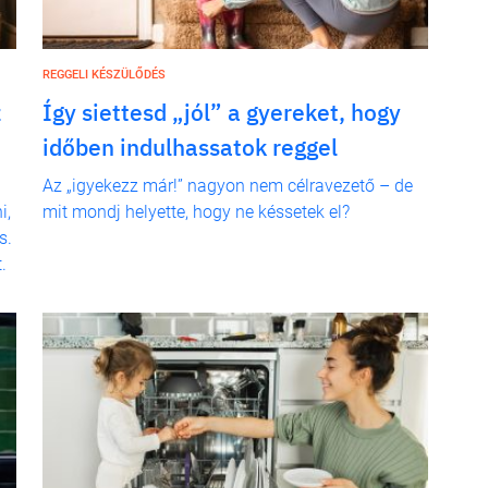
REGGELI KÉSZÜLŐDÉS
z
Így siettesd „jól” a gyereket, hogy
időben indulhassatok reggel
Az „igyekezz már!” nagyon nem célravezető – de
i,
mit mondj helyette, hogy ne késsetek el?
s.
.