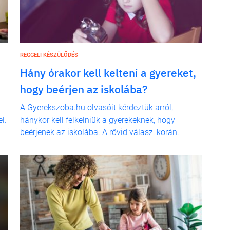
REGGELI KÉSZÜLŐDÉS
Hány órakor kell kelteni a gyereket,
hogy beérjen az iskolába?
A Gyerekszoba.hu olvasóit kérdeztük arról,
l.
hánykor kell felkelniük a gyerekeknek, hogy
beérjenek az iskolába. A rövid válasz: korán.