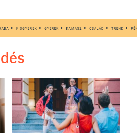
BABA
KISGYEREK
GYEREK
KAMASZ
CSALÁD
TREND
PÉ
ődés