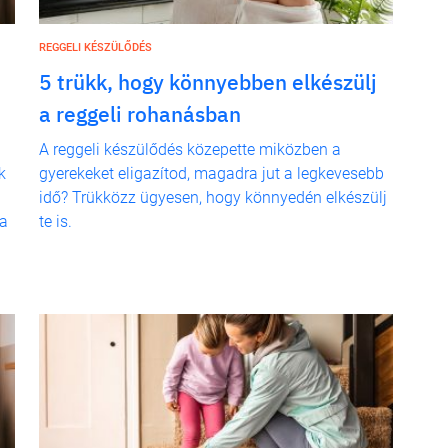
REGGELI KÉSZÜLŐDÉS
5 trükk, hogy könnyebben elkészülj
a reggeli rohanásban
A reggeli készülődés közepette miközben a
k
gyerekeket eligazítod, magadra jut a legkevesebb
idő? Trükközz ügyesen, hogy könnyedén elkészülj
ra
te is.