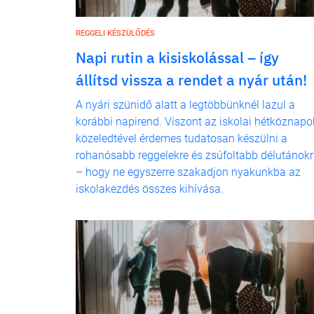
REGGELI KÉSZÜLŐDÉS
Napi rutin a kisiskolással – így
állítsd vissza a rendet a nyár után!
A nyári szünidő alatt a legtöbbünknél lazul a
korábbi napirend. Viszont az iskolai hétköznapo
közeledtével érdemes tudatosan készülni a
rohanósabb reggelekre és zsúfoltabb délutánok
– hogy ne egyszerre szakadjon nyakunkba az
iskolakezdés összes kihívása.