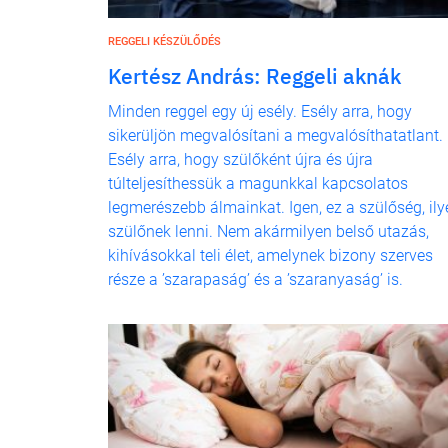
REGGELI KÉSZÜLŐDÉS
Kertész András: Reggeli aknák
Minden reggel egy új esély. Esély arra, hogy
sikerüljön megvalósítani a megvalósíthatatlant.
Esély arra, hogy szülőként újra és újra
túlteljesíthessük a magunkkal kapcsolatos
legmerészebb álmainkat. Igen, ez a szülőség, ily
szülőnek lenni. Nem akármilyen belső utazás,
kihívásokkal teli élet, amelynek bizony szerves
része a ’szarapaság’ és a ’szaranyaság’ is.