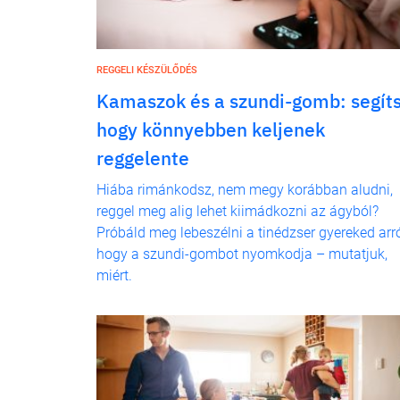
REGGELI KÉSZÜLŐDÉS
Kamaszok és a szundi-gomb: segíts
hogy könnyebben keljenek
reggelente
Hiába rimánkodsz, nem megy korábban aludni,
reggel meg alig lehet kiimádkozni az ágyból?
Próbáld meg lebeszélni a tinédzser gyereked arró
hogy a szundi-gombot nyomkodja – mutatjuk,
miért.