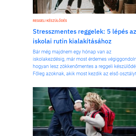
REGGELI KÉSZÜLŐDÉS
Stresszmentes reggelek: 5 lépés a
iskolai rutin kialakításához
Bár még majdnem egy hónap van az
iskolakezdésig, már most érdemes végiggondoln
hogyan lesz zökkenőmentes a reggeli készülődé
Főleg azoknak, akik most kezdik az első osztályt