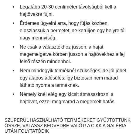
Legalább 20-30 centiméter távolságból kell a
hajtövekre fújni.
Érdemes ügyelni arra, hogy fújás közben
eloszlassuk a permetet, ne kerüljön egy helyre túl
nagy mennyiség.
Ne csak a választékhoz jusson, a hajat
megemelgetve körben jusson a hajtövekhez a fej
felső részén mindenhol.
Nem mindegyik terméknél szükséges, de jól jöhet
egy alapos átfésülés: így biztosan nem marad
látható nyoma a terméknek.
Némelyiknél elég egy kicsit átmasszírozni a
hajtövet, ezzel megmarad a megemelt hatás.
SZUPERÜL HASZNÁLHATÓ TERMÉKEKET GYŰJTÖTTÜNK
ÖSSZE, VÁLASSZ KEDVEDRE VALÓT! A CIKK A GALÉRIA
UTÁN FOLYTATÓDIK