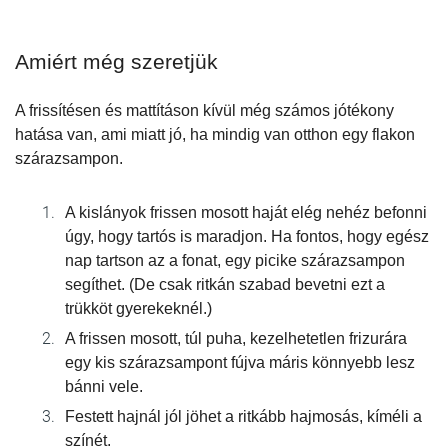
Amiért még szeretjük
A frissítésen és mattításon kívül még számos jótékony
hatása van, ami miatt jó, ha mindig van otthon egy flakon
szárazsampon.
A kislányok frissen mosott haját elég nehéz befonni
úgy, hogy tartós is maradjon. Ha fontos, hogy egész
nap tartson az a fonat, egy picike szárazsampon
segíthet. (De csak ritkán szabad bevetni ezt a
trükköt gyerekeknél.)
A frissen mosott, túl puha, kezelhetetlen frizurára
egy kis szárazsampont fújva máris könnyebb lesz
bánni vele.
Festett hajnál jól jöhet a ritkább hajmosás, kíméli a
színét.