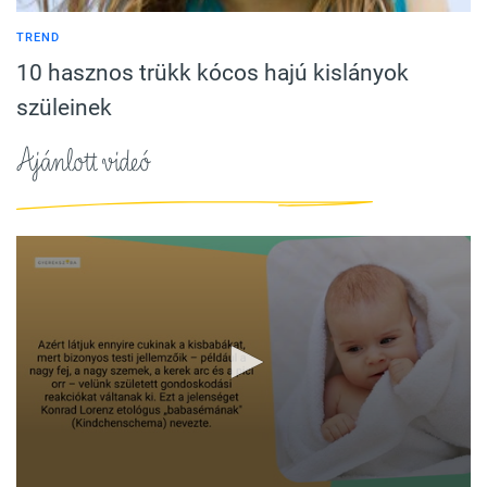
TREND
10 hasznos trükk kócos hajú kislányok
szüleinek
Ajánlott videó