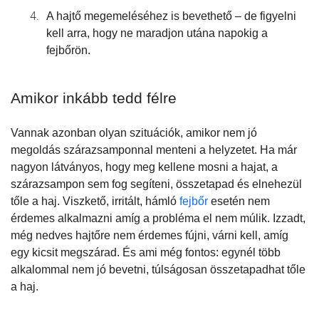
A hajtő megemeléséhez is bevethető – de figyelni
kell arra, hogy ne maradjon utána napokig a
fejbőrön.
Amikor inkább tedd félre
Vannak azonban olyan szituációk, amikor nem jó
megoldás szárazsamponnal menteni a helyzetet.
Ha már
nagyon látványos, hogy meg kellene mosni a hajat, a
szárazsampon sem fog segíteni, összetapad és elnehezül
tőle a haj.
Viszkető, irritált, hámló
fejbőr
esetén nem
érdemes alkalmazni amíg a probléma el nem múlik.
Izzadt,
még nedves hajtőre nem érdemes fújni, várni kell, amíg
egy kicsit megszárad. És ami még fontos: e
gynél több
alkalommal nem jó bevetni, túlságosan összetapadhat tőle
a haj.