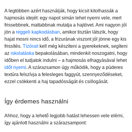
A legtöbben azért használják, hogy kicsit kitolhassák a
hajmosás idejét: egy napot simán lehet nyerni vele, mert
frissebbnek, mattabbnak mutatja a hajtövet. Ami nagyon jól
jön a
reggeli kapkodásban
, amikor tisztán látszik, hogy
hajat mosni nincs idő, a frizurának viszont jól jönne egy kis
frissítés.
Tízórait
kell még készíteni a gyerekeknek, segíteni
az
iskolatáska
bepakolásában, mindenkit noszogatni, hogy
időben el tudjatok indulni – a hajmosás elhagyásával lehet
időt nyerni
. A szárazsamon úgy működik, hogy a púderes
textúra felszívja a felesleges faggyút, szennyeződéseket,
ezzel csökkenti a haj tapadósságát és csillogását.
Így érdemes használni
Ahhoz, hogy a lehető legjobb hatást lehessen vele elérni,
így ajánlott használni a szárazsampont: