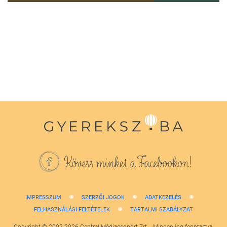
0
seconds
of
1
minute,
38
seconds
Kövess minket a Facebookon!
IMPRESSZUM
SZERZŐI JOGOK
ADATKEZELÉS
FELHASZNÁLÁSI FELTÉTELEK
TARTALMI SZABÁLYZAT