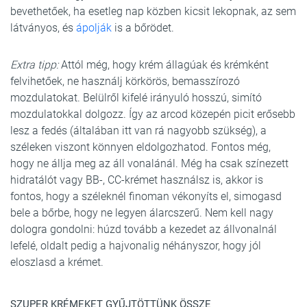
bevethetőek, ha esetleg nap közben kicsit lekopnak, az sem
látványos, és
ápolják
is a bőrödet.
Extra tipp:
Attól még, hogy krém állagúak és krémként
felvihetőek, ne használj körkörös, bemasszírozó
mozdulatokat. Belülről kifelé irányuló hosszú, simító
mozdulatokkal dolgozz. Így az arcod közepén picit erősebb
lesz a fedés (általában itt van rá nagyobb szükség), a
széleken viszont könnyen eldolgozhatod. Fontos még,
hogy ne állja meg az áll vonalánál. Még ha csak színezett
hidratálót vagy BB-, CC-krémet használsz is, akkor is
fontos, hogy a széleknél finoman vékonyíts el, simogasd
bele a bőrbe, hogy ne legyen álarcszerű. Nem kell nagy
dologra gondolni: húzd tovább a kezedet az állvonalnál
lefelé, oldalt pedig a hajvonalig néhányszor, hogy jól
eloszlasd a krémet.
SZUPER KRÉMEKET GYŰJTÖTTÜNK ÖSSZE