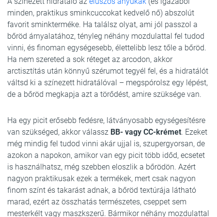
A színezett hidratáló az
elúszós anyukák
(és igazából
minden, praktikus sminkcuccokat kedvelő nő) abszolút
favorit sminkterméke. Ha találsz olyat, ami jól passzol a
bőröd árnyalatához, tényleg néhány mozdulattal fel tudod
vinni, és finoman egységesebb, élettelibb lesz tőle a bőröd.
Ha nem szereted a sok réteget az arcodon, akkor
arctisztítás után könnyű szérumot tegyél fel, és a hidratálót
váltsd ki a színezett hidratálóval – megspórolsz egy lépést,
de a bőröd megkapja azt a törődést, amire szüksége van.
Ha egy picit erősebb fedésre, látványosabb egységesítésre
van szükséged, akkor válassz
BB- vagy CC-krémet
. Ezeket
még mindig fel tudod vinni akár ujjal is, szupergyorsan, de
azokon a napokon, amikor van egy picit több időd, ecsetet
is használhatsz, még szebben eloszlik a bőrödön. Azért
nagyon praktikusak ezek a termékek, mert csak nagyon
finom színt és takarást adnak, a bőröd textúrája látható
marad, ezért az összhatás természetes, cseppet sem
mesterkélt vagy maszkszerű. Bármikor néhány mozdulattal