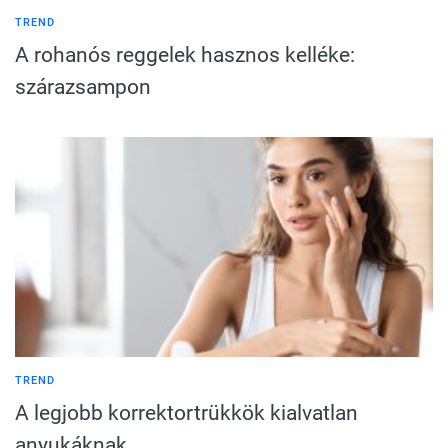
TREND
A rohanós reggelek hasznos kelléke:
szárazsampon
TREND
A legjobb korrektortrükkök kialvatlan
anyukáknak