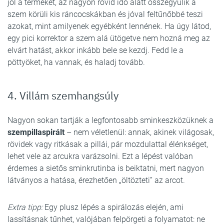
jól a terméket, az nagyon rövid idő alatt összegyűlik a
szem körüli kis ráncocskákban és jóval feltűnőbbé teszi
azokat, mint amilyenek egyébként lennének. Ha úgy látod,
egy pici korrektor a szem alá ütögetve nem hozná meg az
elvárt hatást, akkor inkább bele se kezdj. Fedd le a
pöttyöket, ha vannak, és haladj tovább.
4. Villám szemhangsúly
Nagyon sokan tartják a legfontosabb sminkeszközüknek a
szempillaspirált
– nem véletlenül: annak, akinek világosak,
rövidek vagy ritkásak a pillái, pár mozdulattal élénkséget,
lehet vele az arcukra varázsolni. Ezt a lépést valóban
érdemes a sietős sminkrutinba is beiktatni, mert nagyon
látványos a hatása, érezhetően „öltözteti” az arcot.
Extra tipp:
Egy plusz lépés a spirálozás elején, ami
lassításnak tűnhet, valójában felpörgeti a folyamatot: ne