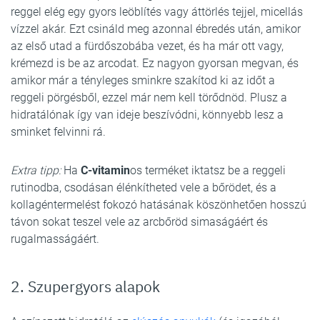
reggel elég egy gyors leöblítés vagy áttörlés tejjel, micellás
vízzel akár. Ezt csináld meg azonnal ébredés után, amikor
az első utad a fürdőszobába vezet, és ha már ott vagy,
krémezd is be az arcodat. Ez nagyon gyorsan megvan, és
amikor már a tényleges sminkre szakítod ki az időt a
reggeli pörgésből, ezzel már nem kell törődnöd. Plusz a
hidratálónak így van ideje beszívódni, könnyebb lesz a
sminket felvinni rá.
Extra tipp:
Ha
C-vitamin
os terméket iktatsz be a reggeli
rutinodba, csodásan élénkítheted vele a bőrödet, és a
kollagéntermelést fokozó hatásának köszönhetően hosszú
távon sokat teszel vele az arcbőröd simaságáért és
rugalmasságáért.
2. Szupergyors alapok