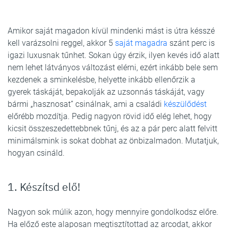
Amikor saját magadon kívül mindenki mást is útra késszé
kell varázsolni reggel, akkor 5
saját magadra
szánt perc is
igazi luxusnak tűnhet. Sokan úgy érzik, ilyen kevés idő alatt
nem lehet látványos változást elérni, ezért inkább bele sem
kezdenek a sminkelésbe, helyette inkább ellenőrzik a
gyerek táskáját, bepakolják az uzsonnás táskáját, vagy
bármi „hasznosat” csinálnak, ami a családi
készülődést
előrébb mozdítja. Pedig nagyon rövid idő elég lehet, hogy
kicsit összeszedettebbnek tűnj, és az a pár perc alatt felvitt
minimálsmink is sokat dobhat az önbizalmadon. Mutatjuk,
hogyan csináld.
1. Készítsd elő!
Nagyon sok múlik azon, hogy mennyire gondolkodsz előre.
Ha előző este alaposan megtisztítottad az arcodat, akkor