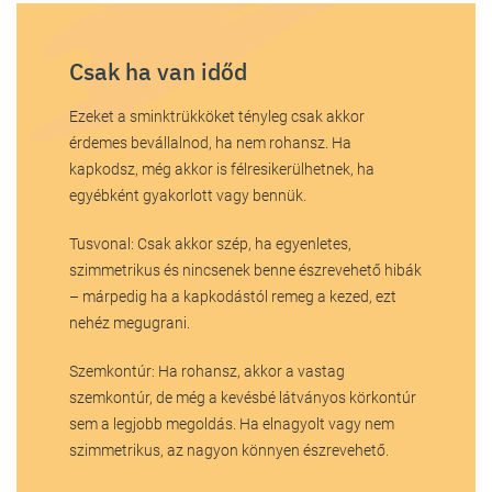
Csak ha van időd
Ezeket a sminktrükköket tényleg csak akkor
érdemes bevállalnod, ha nem rohansz. Ha
kapkodsz, még akkor is félresikerülhetnek, ha
egyébként gyakorlott vagy bennük.
Tusvonal: Csak akkor szép, ha egyenletes,
szimmetrikus és nincsenek benne észrevehető hibák
– márpedig ha a kapkodástól remeg a kezed, ezt
nehéz megugrani.
Szemkontúr: Ha rohansz, akkor a vastag
szemkontúr, de még a kevésbé látványos körkontúr
sem a legjobb megoldás. Ha elnagyolt vagy nem
szimmetrikus, az nagyon könnyen észrevehető.