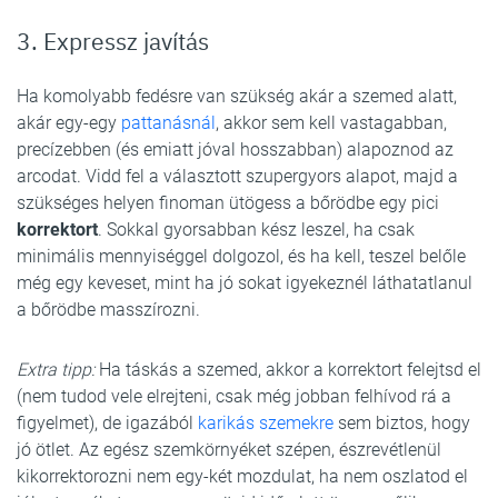
8
FOTÓ
3. Expressz javítás
Ha komolyabb fedésre van szükség akár a szemed alatt,
akár egy-egy
pattanásnál
, akkor sem kell vastagabban,
precízebben (és emiatt jóval hosszabban) alapoznod az
arcodat. Vidd fel a választott szupergyors alapot, majd a
szükséges helyen finoman ütögess a bőrödbe egy pici
korrektort
. Sokkal gyorsabban kész leszel, ha csak
minimális mennyiséggel dolgozol, és ha kell, teszel belőle
még egy keveset, mint ha jó sokat igyekeznél láthatatlanul
a bőrödbe masszírozni.
Extra tipp:
Ha táskás a szemed, akkor a korrektort felejtsd el
(nem tudod vele elrejteni, csak még jobban felhívod rá a
figyelmet), de igazából
karikás szemekre
sem biztos, hogy
jó ötlet. Az egész szemkörnyéket szépen, észrevétlenül
kikorrektorozni nem egy-két mozdulat, ha nem oszlatod el