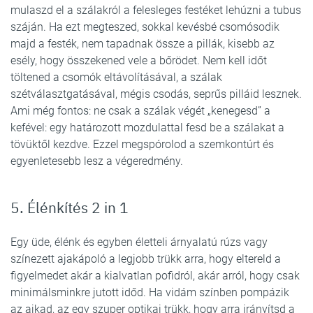
mulaszd el a szálakról a felesleges festéket lehúzni a tubus
száján. Ha ezt megteszed, sokkal kevésbé csomósodik
majd a festék, nem tapadnak össze a pillák, kisebb az
esély, hogy összekened vele a bőrödet. Nem kell időt
töltened a csomók eltávolításával, a szálak
szétválasztgatásával, mégis csodás, seprűs pilláid lesznek.
Ami még fontos: ne csak a szálak végét „kenegesd” a
kefével: egy határozott mozdulattal fesd be a szálakat a
tövüktől kezdve. Ezzel megspórolod a szemkontúrt és
egyenletesebb lesz a végeredmény.
5. Élénkítés 2 in 1
Egy üde, élénk és egyben életteli árnyalatú rúzs vagy
színezett ajakápoló a legjobb trükk arra, hogy eltereld a
figyelmedet akár a kialvatlan pofidról, akár arról, hogy csak
minimálsminkre jutott időd. Ha vidám színben pompázik
az ajkad, az egy szuper optikai trükk, hogy arra irányítsd a