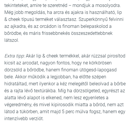
tekinteteket, amire te szeretnéd – mondjuk a mosolyodra.
Még jobb megoldás, ha arcra és ajakra is használható, lip
& cheek típusú terméket választasz. Szuperkönnyű felvinni
az ajkadra, és az orcádon is finoman belepaskolod a
bőrödbe, és máris frissebbnekés összeszedettebbnek
látszol.
Extra tipp:
Akár lip & cheek termékkel, akár rúzzsal pirosítod
kicsit az arcodat, nagyon fontos, hogy ne körkörösen
dörzsöld a bőrödbe, hanem finoman ütögesd-lapogasd
bele. Akkor működik a legjobban, ha előtte szépen
hidratáltad, mert ilyenkor a kéz melegétől beleolvad a bőrbe
és a rajta lévő textúrákba. Míg ha dörzsölgeted, egyrészt az
alatta lévő alapot is elkened, nem lesz egyenletes a
végeredmény, és mivel kipirosodik miatta a bőröd, nem azt
látod a tükörben, amit majd 5 perc múlva fogsz, hanem egy
intenzívebb verziót.