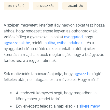
MOTIVÁCIÓ
RENDRAKÁS
TAKARÍTÁS
A szépen megvetett, leterített ágy nagyon sokat tesz hozzá
ahhoz, hogy rendezett érzete legyen az otthonotoknak.
Valószínűleg a gyerekeket is sokat
nyaggatod
, hogy
ágyazzanak be
, mielőtt
suliba, oviba indulnak
– és a
nyaggatást előbb-utóbb (sokszor inkább utóbb) siker
koronázza majd: a srácok megtanulják, hogy a beágyazás
fontos része a reggeli rutinnak.
Sok motivációs tanácsadó ajánlja, hogy
ágyazz be
rögtön
felkelés után, ne halogasd ezt a műveletet. Hogy miért?
A rendezett környezet segít, hogy magadban is
könnyebben „rendet tarts”.
Egy elvégzett feladat, a napi első kis
sikerélmény
–