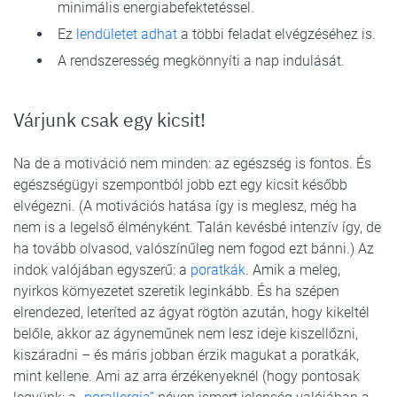
minimális energiabefektetéssel.
Ez
lendületet adhat
a többi feladat elvégzéséhez is.
A rendszeresség megkönnyíti a nap indulását.
Várjunk csak egy kicsit!
Na de a motiváció nem minden: az egészség is fontos. És
egészségügyi szempontból jobb ezt egy kicsit később
elvégezni. (A motivációs hatása így is meglesz, még ha
nem is a legelső élményként. Talán kevésbé intenzív így, de
ha tovább olvasod, valószínűleg nem fogod ezt bánni.) Az
indok valójában egyszerű: a
poratkák
. Amik a meleg,
nyirkos környezetet szeretik leginkább. És ha szépen
elrendezed, leteríted az ágyat rögtön azután, hogy kikeltél
belőle, akkor az ágyneműnek nem lesz ideje kiszellőzni,
kiszáradni – és máris jobban érzik magukat a poratkák,
mint kellene. Ami az arra érzékenyeknél (hogy pontosak