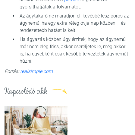
gyorsíthatjátok a folyamatot.
Az ágytakaró ne maradjon el: kevésbé lesz poros az
ágynemű, ha egy extra réteg óvja nap közben – és
rendezettebb hatást is kelt.
Ha ágyazás közben úgy érzitek, hogy az ágynemű
már nem elég friss, akkor cseréljétek le, még akkor
is, ha egyébként csak később terveztetek ágyneműt
húzni.
Forrás:
realsimple.com
Kapcsolódó cikk