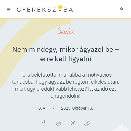
Család
Nem mindegy, mikor ágyazol be –
erre kell figyelni
Te is belefutottál már abba a motivációs
tanácsba, hogy ágyazz be rögtön felkelés után,
mert úgy produktívabb lehetsz? Itt az idő ezt
újragondolni!
B. Á.
2023. Október 13.