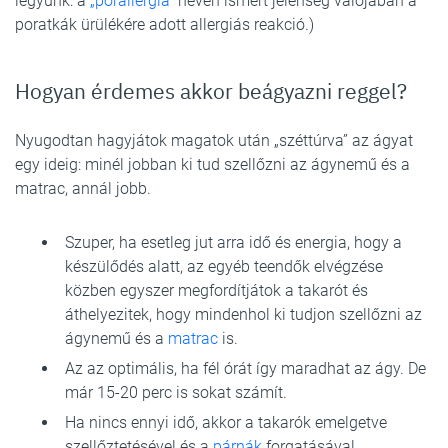
legyünk: a
„porallergia”
néven ismert jelenség valójában a
poratkák ürülékére adott allergiás reakció.)
Hogyan érdemes akkor beágyazni reggel?
Nyugodtan hagyjátok magatok után „széttúrva” az ágyat
egy ideig: minél jobban ki tud szellőzni az ágynemű és a
matrac, annál jobb.
Szuper, ha esetleg jut arra idő és energia, hogy a
készülődés alatt, az egyéb teendők elvégzése
közben egyszer megfordítjátok a takarót és
áthelyezitek, hogy mindenhol ki tudjon szellőzni az
ágynemű és a
matrac
is.
Az az optimális, ha fél órát így maradhat az ágy. De
már 15-20 perc is sokat számít.
Ha nincs ennyi idő, akkor a takarók emelgetve
szellőztetésével és a
párnák
forgatásával