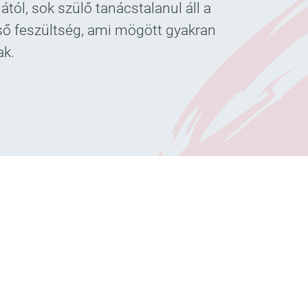
tól, sok szülő tanácstalanul áll a
lső feszültség, ami mögött gyakran
ak.