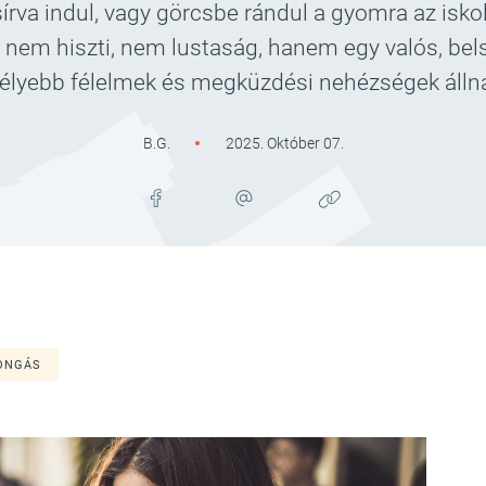
va indul, vagy görcsbe rándul a gyomra az iskolá
ás nem hiszti, nem lustaság, hanem egy valós, be
lyebb félelmek és megküzdési nehézségek álln
B.G.
2025. Október 07.
ONGÁS