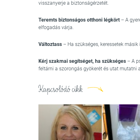
visszanyerje a biztonságérzetét.
Teremts biztonságos otthoni légkört
– A gyer
elfogadás várja.
Változtass
– Ha szükséges, keressetek másik i
Kérj szakmai segítséget, ha szükséges
– A p
feltárni a szorongás gyökerét és utat mutatni
Kapcsolódó cikk