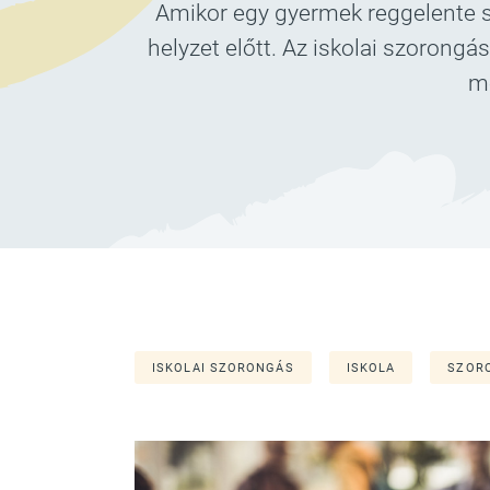
Amikor egy gyermek reggelente sír
helyzet előtt. Az iskolai szorong
mé
ISKOLAI SZORONGÁS
ISKOLA
SZOR