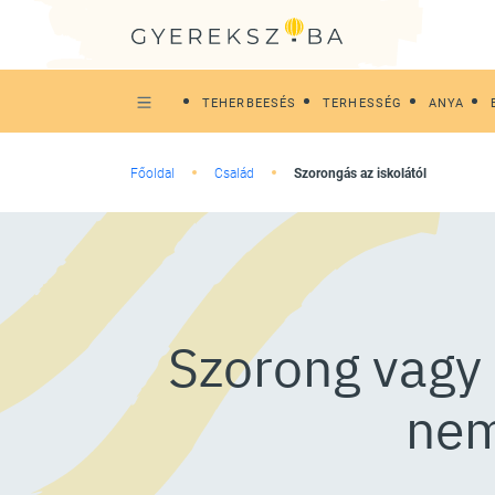
TEHERBEESÉS
TERHESSÉG
ANYA
Főoldal
Család
Szorongás az iskolától
Szorong vagy 
nem