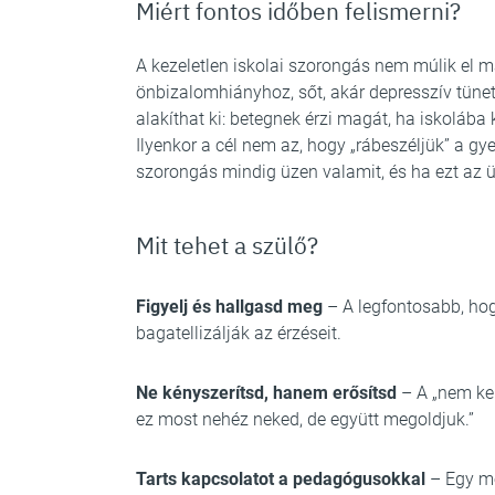
Miért fontos időben felismerni?
A kezeletlen iskolai szorongás nem múlik el 
önbizalomhiányhoz, sőt, akár depresszív tünet
alakíthat ki: betegnek érzi magát, ha iskolába
Ilyenkor a cél nem az, hogy „rábeszéljük” a gy
szorongás mindig üzen valamit, és ha ezt az ü
Mit tehet a szülő?
Figyelj és hallgasd meg
– A legfontosabb, hog
bagatellizálják az érzéseit.
Ne kényszerítsd, hanem erősítsd
– A „nem kel
ez most nehéz neked, de együtt megoldjuk.”
Tarts kapcsolatot a pedagógusokkal
– Egy me