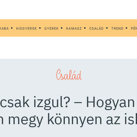
BABA
KISGYEREK
GYEREK
KAMASZ
CSALÁD
TREND
PÉ
Család
csak izgul? – Hogyan 
 megy könnyen az is