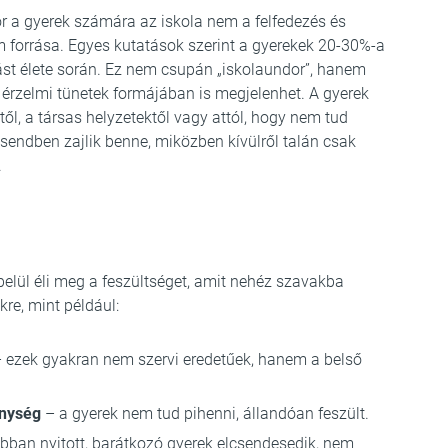
or a gyerek számára az iskola nem a felfedezés és
em forrása. Egyes kutatások szerint a gyerekek 20-30%-a
ást élete során. Ez nem csupán „iskolaundor”, hanem
s érzelmi tünetek formájában is megjelenhet. A gyerek
ktől, a társas helyzetektől vagy attól, hogy nem tud
sendben zajlik benne, miközben kívülről talán csak
.
lül éli meg a feszültséget, amit nehéz szavakba
kre, mint például:
 ezek gyakran nem szervi eredetűek, hanem a belső
enység
– a gyerek nem tud pihenni, állandóan feszült.
bban nyitott, barátkozó gyerek elcsendesedik, nem