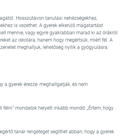
magától. Hosszútávon tanulási nehézségekhez,
ekhez is vezethet. A gyerek elkerülő magatartást
 kell mennie, vagy egyre gyakrabban marad ki az órákról.
ereket az iskolára, hanem hogy megértsük, miért fél. A
zenetet meghalljuk, lehetőség nyílik a gyógyulásra.
y a gyerek érezze: meghallgatják, és nem
l félni” mondatok helyett inkább mondd: „Értem, hogy
gértő tanár rengeteget segíthet abban, hogy a gyerek