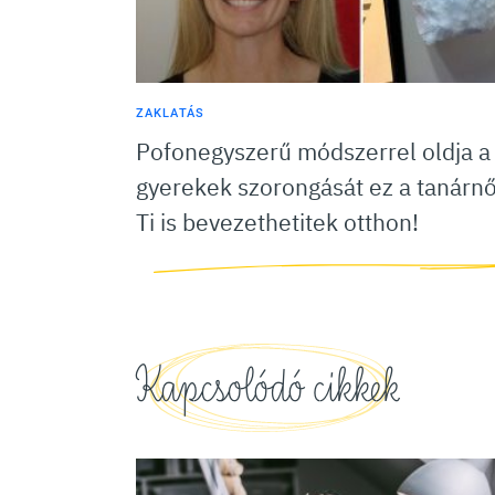
ZAKLATÁS
Pofonegyszerű módszerrel oldja a
gyerekek szorongását ez a tanárnő
Ti is bevezethetitek otthon!
Kapcsolódó cikkek