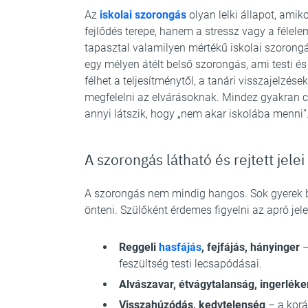
Az
iskolai szorongás
olyan lelki állapot, amik
fejlődés terepe, hanem a stressz vagy a félel
tapasztal valamilyen mértékű iskolai szorong
egy mélyen átélt belső szorongás, ami testi é
félhet a teljesítménytől, a tanári visszajelzése
megfelelni az elvárásoknak. Mindez gyakran c
annyi látszik, hogy „nem akar iskolába menni”
A szorongás látható és rejtett jelei
A szorongás nem mindig hangos. Sok gyerek be
önteni. Szülőként érdemes figyelni az apró jele
Reggeli
hasfájás
, fejfájás, hányinger
–
feszültség testi lecsapódásai.
Alvászavar, étvágytalanság, ingerlék
Visszahúzódás, kedvtelenség
– a korá