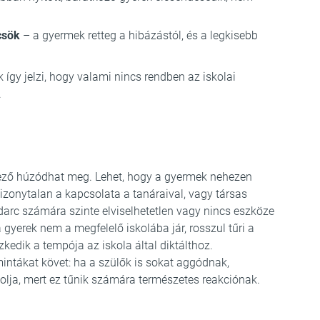
csök
– a gyermek retteg a hibázástól, és a legkisebb
ek így jelzi, hogy valami nincs rendben az iskolai
.
ező húzódhat meg. Lehet, hogy a gyermek nehezen
bizonytalan a kapcsolata a tanáraival, vagy társas
udarc számára szinte elviselhetetlen vagy nincs eszköze
 gyerek nem a megfelelő iskolába jár, rosszul tűri a
szkedik a tempója az iskola által diktálthoz.
mintákat követ: ha a szülők is sokat aggódnak,
olja, mert ez tűnik számára természetes reakciónak.