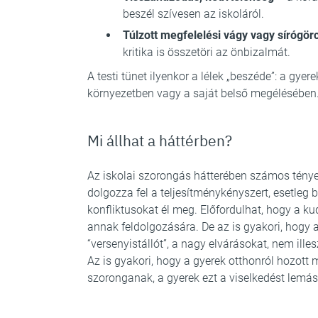
beszél szívesen az iskoláról.
Túlzott megfelelési vágy vagy sírógör
kritika is összetöri az önbizalmát.
A testi tünet ilyenkor a lélek „beszéde”: a gyer
környezetben vagy a saját belső megélésében
Mi állhat a háttérben?
Az iskolai szorongás hátterében számos tény
dolgozza fel a teljesítménykényszert, esetleg 
konfliktusokat él meg. Előfordulhat, hogy a k
annak feldolgozására. De az is gyakori, hogy a
“versenyistállót”, a nagy elvárásokat, nem ille
Az is gyakori, hogy a gyerek otthonról hozott 
szoronganak, a gyerek ezt a viselkedést lemás