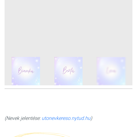
10
FOTÓ
(Nevek jelentése:
utonevkereso.nytud.hu
)