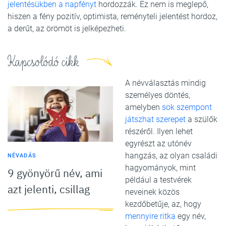
jelentésükben a napfényt
hordozzák. Ez nem is meglepő,
hiszen a fény pozitív, optimista, reményteli jelentést hordoz,
a derűt, az örömöt is jelképezheti.
Kapcsolódó cikk
A névválasztás mindig
személyes döntés,
amelyben
sok szempont
játszhat szerepet
a szülők
részéről. Ilyen lehet
egyrészt az utónév
hangzás, az olyan családi
NÉVADÁS
hagyományok, mint
9 gyönyörű név, ami
például a testvérek
azt jelenti, csillag
neveinek közös
kezdőbetűje, az, hogy
mennyire ritka
egy név,