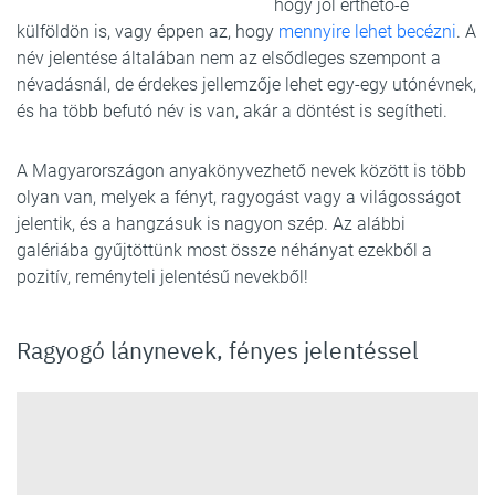
hogy jól érthető-e
külföldön is, vagy éppen az, hogy
mennyire lehet becézni
. A
név jelentése általában nem az elsődleges szempont a
névadásnál, de érdekes jellemzője lehet egy-egy utónévnek,
és ha több befutó név is van, akár a döntést is segítheti.
A Magyarországon anyakönyvezhető nevek között is több
olyan van, melyek a fényt, ragyogást vagy a világosságot
jelentik, és a hangzásuk is nagyon szép. Az alábbi
galériába gyűjtöttünk most össze néhányat ezekből a
pozitív, reményteli jelentésű nevekből!
Ragyogó lánynevek, fényes jelentéssel