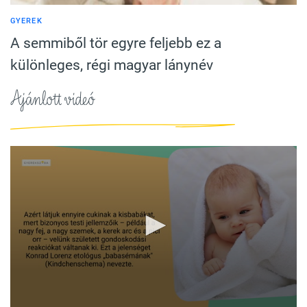
GYEREK
A semmiből tör egyre feljebb ez a
különleges, régi magyar lánynév
Ajánlott videó