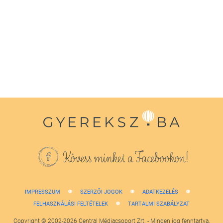
0
seconds
of
1
minute,
38
seconds
Kövess minket a Facebookon!
IMPRESSZUM
SZERZŐI JOGOK
ADATKEZELÉS
FELHASZNÁLÁSI FELTÉTELEK
TARTALMI SZABÁLYZAT
Copyright © 2002-2026 Central Médiacsoport Zrt. - Minden jog fenntartva.