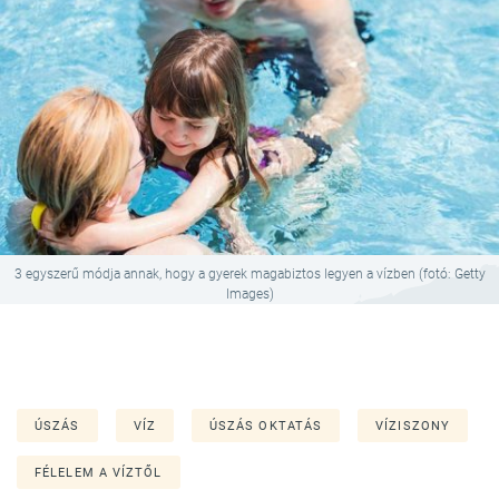
3 egyszerű módja annak, hogy a gyerek magabiztos legyen a vízben (fotó: Getty
Images)
ÚSZÁS
VÍZ
ÚSZÁS OKTATÁS
VÍZISZONY
FÉLELEM A VÍZTŐL