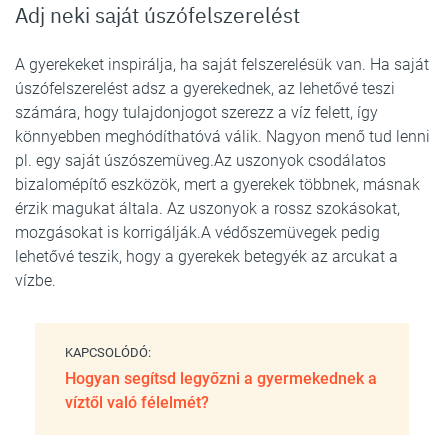
Adj neki saját úszófelszerelést
A gyerekeket inspirálja, ha saját felszerelésük van. Ha saját
úszófelszerelést adsz a gyerekednek, az lehetővé teszi
számára, hogy tulajdonjogot szerezz a víz felett, így
könnyebben meghódíthatóvá válik. Nagyon menő tud lenni
pl. egy saját úszószemüveg.Az uszonyok csodálatos
bizalomépítő eszközök, mert a gyerekek többnek, másnak
érzik magukat általa. Az uszonyok a rossz szokásokat,
mozgásokat is korrigálják.A védőszemüvegek pedig
lehetővé teszik, hogy a gyerekek betegyék az arcukat a
vízbe.
KAPCSOLÓDÓ:
Hogyan segítsd legyőzni a gyermekednek a
víztől való félelmét?