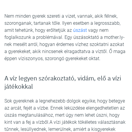
Nem minden gyerek szereti a vizet, vannak, akik félnek,
szoronganak, tartanak tőle. Ilyen esetben a legrosszabb,
amit tehetünk, hogy erőltetjük az
úszást
vagy nem
foglalkozunk a problémával. Egy úszásoktató a mother.ly-
nek mesélt arról, hogyan érdemes vízhez szoktatni azokat
a gyerekeket, akik nincsenek elragadtatva a víztől. Ő maga
éppen víziszonyos, szorongó gyerekeket oktat.
A víz legyen szórakoztató, vidám, elő a vízi
játékokkal
Sok gyereknek a legnehezebb dolgok egyike, hogy betegye
az arcát, fejét a vízbe. Ennek leküzdése elengedhetetlen az
úszás megtanulásához, mert úgy nem lehet úszni, hogy
kint van a fej a vízből.A vízi játékok tökéletes választásnak
tűnnek, lesüllyednek, lemerülnek, amiért a kisgyerekek