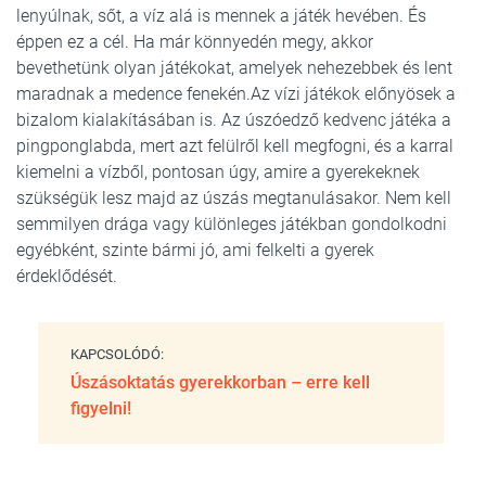
lenyúlnak, sőt, a víz alá is mennek a játék hevében. És
éppen ez a cél. Ha már könnyedén megy, akkor
bevethetünk olyan játékokat, amelyek nehezebbek és lent
maradnak a medence fenekén.Az vízi játékok előnyösek a
bizalom kialakításában is. Az úszóedző kedvenc játéka a
pingponglabda, mert azt felülről kell megfogni, és a karral
kiemelni a vízből, pontosan úgy, amire a gyerekeknek
szükségük lesz majd az úszás megtanulásakor. Nem kell
semmilyen drága vagy különleges játékban gondolkodni
egyébként, szinte bármi jó, ami felkelti a gyerek
érdeklődését.
KAPCSOLÓDÓ:
Úszásoktatás gyerekkorban – erre kell
figyelni!