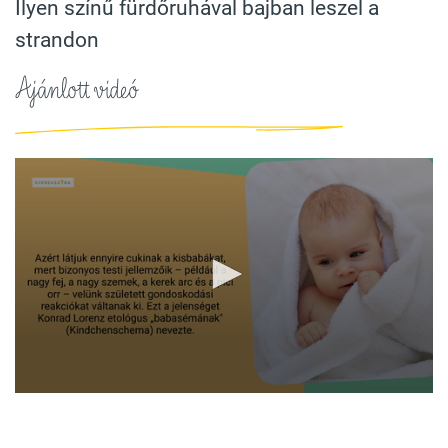
Ilyen színű fürdőruhával bajban leszel a
strandon
Ajánlott videó
0
seconds
of
1