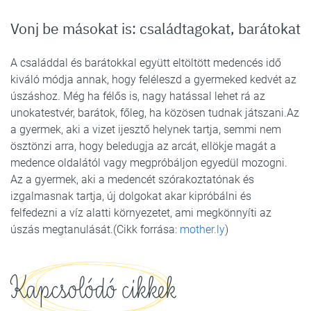
Vonj be másokat is: családtagokat, barátokat
A családdal és barátokkal együtt eltöltött medencés idő
kiváló módja annak, hogy feléleszd a gyermeked kedvét az
úszáshoz. Még ha félős is, nagy hatással lehet rá az
unokatestvér, barátok, főleg, ha közösen tudnak játszani.Az
a gyermek, aki a vizet ijesztő helynek tartja, semmi nem
ösztönzi arra, hogy beledugja az arcát, ellökje magát a
medence oldalától vagy megpróbáljon egyedül mozogni.
Az a gyermek, aki a medencét szórakoztatónak és
izgalmasnak tartja, új dolgokat akar kipróbálni és
felfedezni a víz alatti környezetet, ami megkönnyíti az
úszás megtanulását.(Cikk forrása:
mother.ly
)
Kapcsolódó cikkek