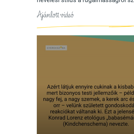
nevelési stílus a rugalmasságról sz
Ajánlott videó