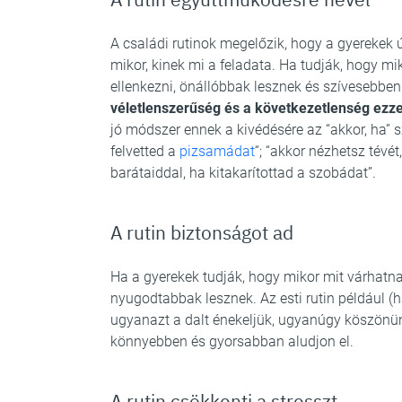
A családi rutinok megelőzik, hogy a gyerekek 
mikor, kinek mi a feladata. Ha tudják, hogy mi
ellenkezni, önállóbbak lesznek és szívesebbe
véletlenszerűség és a következetlenség ezze
jó módszer ennek a kivédésére az “akkor, ha” 
felvetted a
pizsamádat
“; “akkor nézhetsz tévét
barátaiddal, ha kitakarítottad a szobádat”.
A rutin biztonságot ad
Ha a gyerekek tudják, hogy mikor mit várhat
nyugodtabbak lesznek. Az esti rutin például 
ugyanazt a dalt énekeljük, ugyanúgy köszönün
könnyebben és gyorsabban aludjon el.
A rutin csökkenti a stresszt