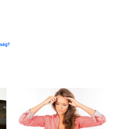
tség?