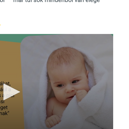
ól
már túl sok mindenből van elege