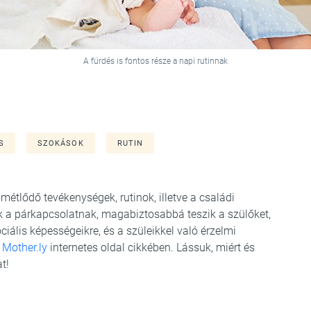
A fürdés is fontos része a napi rutinnak
S
SZOKÁSOK
RUTIN
étlődő tevékenységek, rutinok, illetve a családi
a párkapcsolatnak, magabiztosabbá teszik a szülőket,
ciális képességeikre, és a szüleikkel való érzelmi
a
Mother.ly
internetes oldal cikkében. Lássuk, miért és
t!