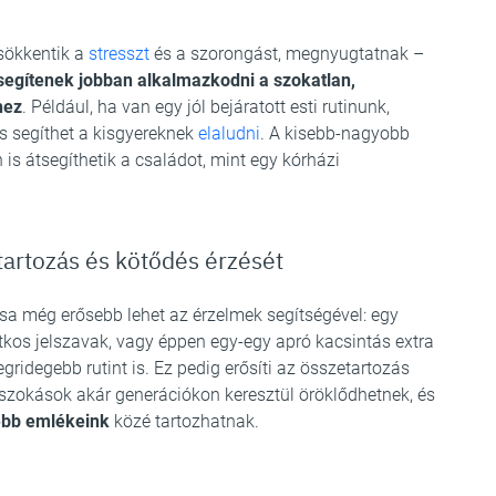
ökkentik a
stresszt
és a szorongást, megnyugtatnak –
segítenek jobban alkalmazkodni a szokatlan,
hez
. Például, ha van egy jól bejáratott esti rutinunk,
s segíthet a kisgyereknek
elaludni
. A kisebb-nagyobb
s átsegíthetik a családot, mint egy kórházi
etartozás és kötődés érzését
a még erősebb lehet az érzelmek segítségével: egy
itkos jelszavak, vagy éppen egy-egy apró kacsintás extra
gridegebb rutint is. Ez pedig erősíti az összetartozás
 szokások akár generációkon keresztül öröklődhetnek, és
sebb emlékeink
közé tartozhatnak.