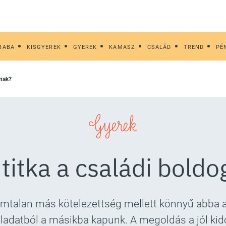
BABA
KISGYEREK
GYEREK
KAMASZ
CSALÁD
TREND
PÉ
gnak?
Gyerek
a titka a családi bold
ámtalan más kötelezettség mellett könnyű abba a 
eladatból a másikba kapunk. A megoldás a jól kidol