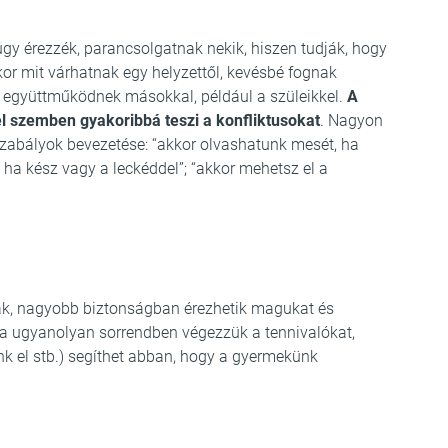
úgy érezzék, parancsolgatnak nekik, hiszen tudják, hogy
kor mit várhatnak egy helyzettől, kevésbé fognak
n együttműködnek másokkal, például a szüleikkel.
A
l szemben gyakoribbá teszi a konfliktusokat
. Nagyon
szabályok bevezetése: “akkor olvashatunk mesét, ha
, ha kész vagy a leckéddel”; “akkor mehetsz el a
nak, nagyobb biztonságban érezhetik magukat és
(ha ugyanolyan sorrendben végezzük a tennivalókat,
k el stb.) segíthet abban, hogy a gyermekünk