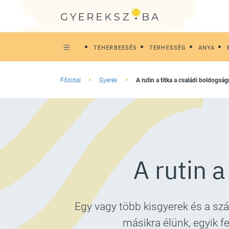
TEHERBEESÉS
TERHESSÉG
ANYA
Főoldal
Gyerek
A rutin a titka a családi boldogsá
A rutin 
Egy vagy több kisgyerek és a sz
másikra élünk, egyik f