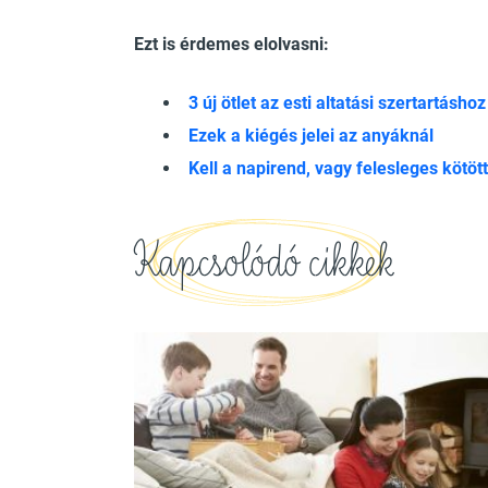
Ezt is érdemes elolvasni:
3 új ötlet az esti altatási szertartáshoz
Ezek a kiégés jelei az anyáknál
Kell a napirend, vagy felesleges kötöt
Kapcsolódó cikkek