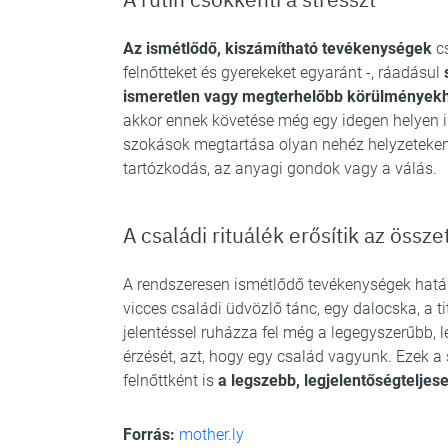
Az ismétlődő, kiszámítható tevékenységek
cs
felnőtteket és gyerekeket egyaránt -, ráadásul
ismeretlen vagy megterhelőbb körülmények
akkor ennek követése még egy idegen helyen i
szokások megtartása olyan nehéz helyzeteken i
tartózkodás, az anyagi gondok vagy a válás.
A családi rituálék erősítik az össz
A rendszeresen ismétlődő tevékenységek hatás
vicces családi üdvözlő tánc, egy dalocska, a t
jelentéssel ruházza fel még a legegyszerűbb, le
érzését, azt, hogy egy család vagyunk. Ezek a
felnőttként is
a legszebb, legjelentőségtelje
Forrás:
mother.ly