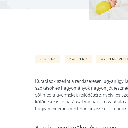
STRESSZ
NAPIREND
GYEREKNEVELÉ
Kutatások szerint a rendszeresen, ugyanúgy ism
szokások és hagyományok nagyon jót tesznek 
sőt még a gyermekek fejlődésére, nyelvi és szo
kötődésre is jó hatással vannak – olvasható 
hogyan érdemes nektek is bevezetni a rutinoka
A rutin együttműködésre nevel