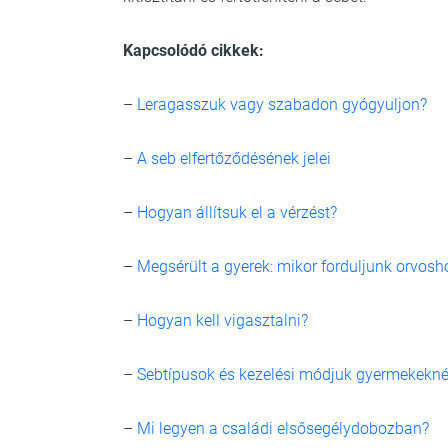
Kapcsolódó cikkek:
–
Leragasszuk vagy szabadon gyógyuljon?
–
A seb elfertőződésének jelei
–
Hogyan állítsuk el a vérzést?
–
Megsérült a gyerek: mikor forduljunk orvosh
–
Hogyan kell vigasztalni?
–
Sebtípusok és kezelési módjuk gyermekekné
–
Mi legyen a családi elsősegélydobozban?