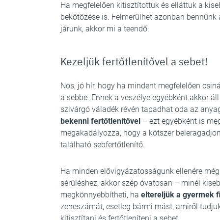
Ha megfelelően kitisztítottuk és elláttuk a ki
bekötözése is. Felmerülhet azonban bennünk a
járunk, akkor mi a teendő.
Kezeljük fertőtlenítővel a sebet!
Nos, jó hír, hogy ha mindent megfelelően csin
a sebbe. Ennek a veszélye egyébként akkor áll
szivárgó váladék révén tapadhat oda az anyag
bekenni fertőtlenítővel
– ezt egyébként is meg
megakadályozza, hogy a kötszer beleragadjon 
található sebfertőtlenítő.
Ha minden elővigyázatosságunk ellenére mégi
sérüléshez, akkor szép óvatosan – minél kiseb
megkönnyebbítheti, ha
eltereljük a gyermek 
zeneszámát, esetleg bármi mást, amiről tudjuk
kitisztítani és fertőtleníteni a sebet.