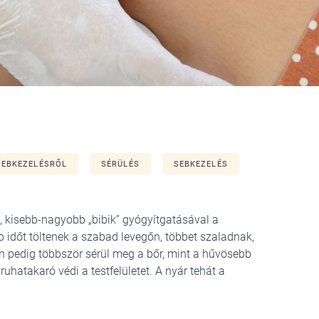
SEBKEZELÉSRŐL
SÉRÜLÉS
SEBKEZELÉS
ok, kisebb-nagyobb „bibik” gyógyítgatásával a
 időt töltenek a szabad levegőn, többet szaladnak,
 pedig többször sérül meg a bőr, mint a hűvösebb
hatakaró védi a testfelületet. A nyár tehát a