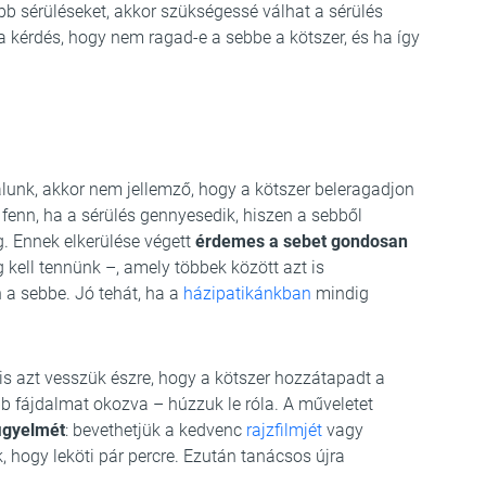
sebb sérüléseket, akkor szükségessé válhat a sérülés
 kérdés, hogy nem ragad-e a sebbe a kötszer, és ha így
álunk, akkor nem jellemző, hogy a kötszer beleragadjon
 fenn, ha a sérülés gennyesedik, hiszen a sebből
. Ennek elkerülése végett
érdemes a sebet gondosan
 kell tennünk –, amely többek között azt is
a sebbe. Jó tehát, ha a
házipatikánkban
mindig
s azt vesszük észre, hogy a kötszer hozzátapadt a
b fájdalmat okozva – húzzuk le róla. A műveletet
figyelmét
: bevethetjük a kedvenc
rajzfilmjét
vagy
, hogy leköti pár percre. Ezután tanácsos újra