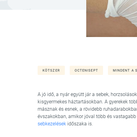
KÖTSZER
OCTENISEPT
MINDENT A 
A jó idő, a nyár együtt jár a sebek, horzsolás
kisgyermekes háztartásokban. A gyerekek több
másznak és esnek, a rövidebb ruhadarabokban
évszakokban, amikor jóval több és vastagabb ru
sebkezelések
időszaka is.