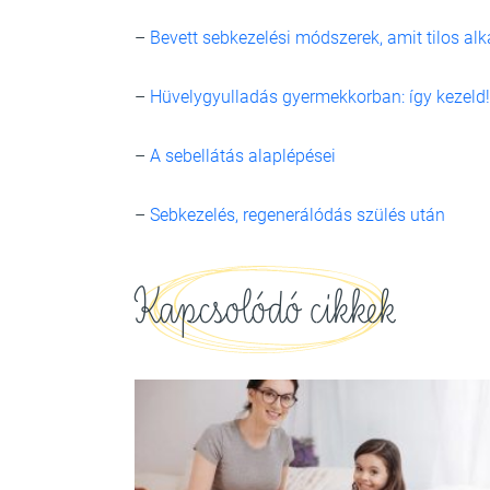
–
Bevett sebkezelési módszerek, amit tilos al
–
Hüvelygyulladás gyermekkorban: így kezeld!
–
A sebellátás alaplépései
–
Sebkezelés, regenerálódás szülés után
Kapcsolódó cikkek