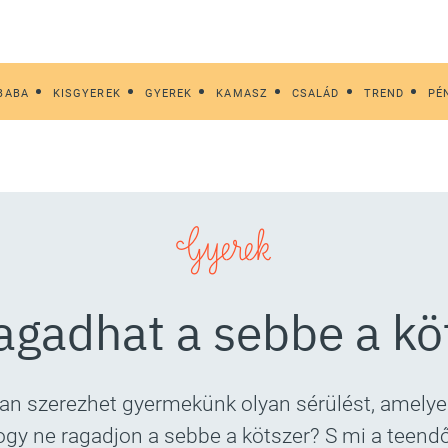
BABA
KISGYEREK
GYEREK
KAMASZ
CSALÁD
TREND
PÉ
Gyerek
agadhat a sebbe a kö
an szerezhet gyermekünk olyan sérülést, amelye
hogy ne ragadjon a sebbe a kötszer? S mi a teend