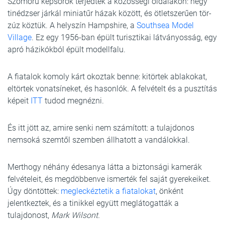
Szomorú képsorok terjedtek a közösségi oldalakon: négy
tinédzser járkál miniatűr házak között, és ötletszerűen tör-
zúz köztük. A helyszín Hampshire, a
Southsea Model
Village
. Ez egy 1956-ban épült turisztikai látványosság, egy
apró házikókból épült modellfalu.
A fiatalok komoly kárt okoztak benne: kitörtek ablakokat,
eltörtek vonatsíneket, és hasonlók. A felvételt és a pusztítás
képeit
ITT
tudod megnézni.
És itt jött az, amire senki nem számított: a tulajdonos
nemsoká szemtől szemben állhatott a vandálokkal.
Merthogy néhány édesanya látta a biztonsági kamerák
felvételeit, és megdöbbenve ismerték fel saját gyerekeiket.
Úgy döntöttek:
megleckéztetik a fiatalokat
, önként
jelentkeztek, és a tinikkel együtt meglátogatták a
tulajdonost,
Mark Wilsont.