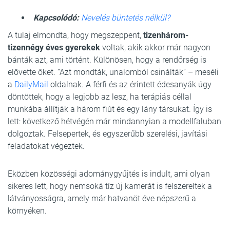
Kapcsolódó:
Nevelés büntetés nélkül?
A tulaj elmondta, hogy megszeppent,
tizenhárom-
tizennégy éves gyerekek
voltak, akik akkor már nagyon
bánták azt, ami történt. Különösen, hogy a rendőrség is
elővette őket. “Azt mondták, unalomból csinálták” – meséli
a
DailyMail
oldalnak. A férfi és az érintett édesanyák úgy
döntöttek, hogy a legjobb az lesz, ha terápiás céllal
munkába állítják a három fiút és egy lány társukat. Így is
lett: következő hétvégén már mindannyian a modellfaluban
dolgoztak. Felsepertek, és egyszerűbb szerelési, javítási
feladatokat végeztek.
Eközben közösségi adománygyűjtés is indult, ami olyan
sikeres lett, hogy nemsoká tíz új kamerát is felszereltek a
látványosságra, amely már hatvanöt éve népszerű a
környéken.