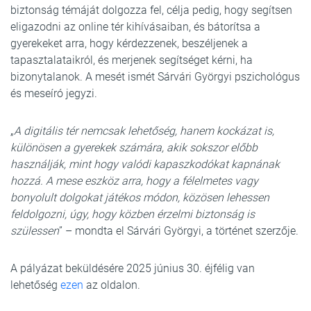
biztonság témáját dolgozza fel, célja pedig, hogy segítsen
eligazodni az online tér kihívásaiban, és bátorítsa a
gyerekeket arra, hogy kérdezzenek, beszéljenek a
tapasztalataikról, és merjenek segítséget kérni, ha
bizonytalanok. A mesét ismét Sárvári Györgyi pszichológus
és meseíró jegyzi.
„
A digitális tér nemcsak lehetőség, hanem kockázat is,
különösen a gyerekek számára, akik sokszor előbb
használják, mint hogy valódi kapaszkodókat kapnának
hozzá. A mese eszköz arra, hogy a félelmetes vagy
bonyolult dolgokat játékos módon, közösen lehessen
feldolgozni, úgy, hogy közben érzelmi biztonság is
szülessen
” – mondta el Sárvári Györgyi, a történet szerzője.
A pályázat beküldésére 2025 június 30. éjfélig van
lehetőség
ezen
az oldalon.