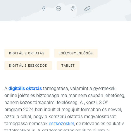
DIGITÁLIS OKTATÁS
ESÉLYEGYENLŐSÉG
DIGITÁLIS ESZKÖZÖK
TABLET
A
digitális oktatás
támogatása, valamint a gyermekek
online jóléte és biztonsága ma már nem csupán lehetőség,
hanem közös társadalmi felelősség. A „Köszi, SIÓ!”
program 2024-ben indult el megújult formában és névvel,
azzal a céllal, hogy a korszerű oktatás megvalósítását
támogassa nemcsak
eszközökkel
, de releváns és edukatív
tartalmakkal is. A kezdeményezés egyik fő pillére a