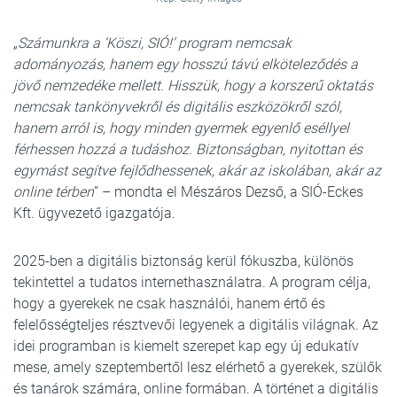
„
Számunkra a ‘Köszi, SIÓ!’ program nemcsak
adományozás, hanem egy hosszú távú elköteleződés a
jövő nemzedéke mellett. Hisszük, hogy a korszerű oktatás
nemcsak tankönyvekről és digitális eszközökről szól,
hanem arról is, hogy minden gyermek egyenlő eséllyel
férhessen hozzá a tudáshoz. Biztonságban, nyitottan és
egymást segítve fejlődhessenek, akár az iskolában, akár az
online térben
” – mondta el Mészáros Dezső, a SIÓ-Eckes
Kft. ügyvezető igazgatója.
2025-ben a digitális biztonság kerül fókuszba, különös
tekintettel a tudatos internethasználatra. A program célja,
hogy a gyerekek ne csak használói, hanem értő és
felelősségteljes résztvevői legyenek a digitális világnak. Az
idei programban is kiemelt szerepet kap egy új edukatív
mese, amely szeptembertől lesz elérhető a gyerekek, szülők
és tanárok számára, online formában. A történet a digitális