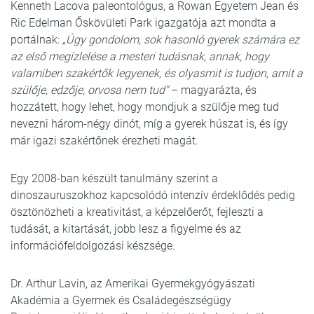
Kenneth Lacova paleontológus, a Rowan Egyetem Jean és
Ric Edelman Őskövületi Park igazgatója azt mondta a
portálnak:
„Úgy gondolom, sok hasonló gyerek számára ez
az első megízlelése a mesteri tudásnak, annak, hogy
valamiben szakértők legyenek, és olyasmit is tudjon, amit a
szülője, edzője, orvosa nem tud”
– magyarázta, és
hozzátett, hogy lehet, hogy mondjuk a szülője meg tud
nevezni három-négy dinót, míg a gyerek húszat is, és így
már igazi szakértőnek érezheti magát.
Egy 2008-ban készült tanulmány szerint a
dinoszauruszokhoz kapcsolódó intenzív érdeklődés pedig
ösztönözheti a kreativitást, a képzelőerőt, fejleszti a
tudását, a kitartását, jobb lesz a figyelme és az
információfeldolgozási készsége.
Dr. Arthur Lavin, az Amerikai Gyermekgyógyászati
Akadémia a Gyermek és Családegészségügy