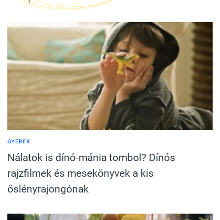
GYEREK
Nálatok is dínó-mánia tombol? Dínós
rajzfilmek és mesekönyvek a kis
őslényrajongónak