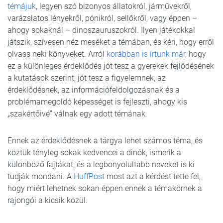
témájuk
, legyen szó bizonyos állatokról, járművekről,
varázslatos lényekről, pónikról, sellőkről, vagy éppen –
ahogy sokaknál – dinoszauruszokról. Ilyen játékokkal
játszik, szívesen néz meséket a témában, és kéri, hogy erről
olvass neki könyveket. Arról
korábban is írtunk már
, hogy
ez a különleges érdeklődés jót tesz a gyerekek fejlődésének
a kutatások szerint, jót tesz a figyelemnek, az
érdeklődésnek, az információfeldolgozásnak és a
problémamegoldó képességet is fejleszti, ahogy kis
„szakértőivé” válnak egy adott témának.
Ennek az érdeklődésnek a tárgya lehet számos téma, és
köztük tényleg sokak kedvencei a dinók, ismerik a
különböző fajtákat, és a legbonyolultabb neveket is ki
tudják mondani. A
HuffPost
most azt a kérdést tette fel,
hogy miért lehetnek sokan éppen ennek a témakörnek a
rajongói a kicsik közül.