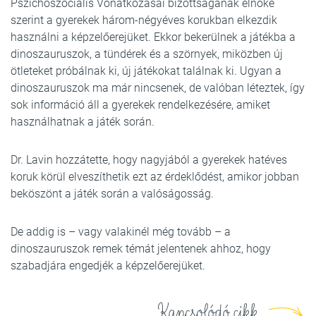
Pszichoszociális Vonatkozásai bizottságának elnöke
szerint a gyerekek három-négyéves korukban elkezdik
használni a képzelőerejüket. Ekkor bekerülnek a játékba a
dinoszauruszok, a tündérek és a szörnyek, miközben új
ötleteket próbálnak ki, új játékokat találnak ki. Ugyan a
dinoszauruszok ma már nincsenek, de valóban léteztek, így
sok információ áll a gyerekek rendelkezésére, amiket
használhatnak a játék során.
Dr. Lavin hozzátette, hogy nagyjából a gyerekek hatéves
koruk körül elveszíthetik ezt az érdeklődést, amikor jobban
beköszönt a játék során a valóságosság.
De addig is – vagy valakinél még tovább – a
dinoszauruszok remek témát jelentenek ahhoz, hogy
szabadjára engedjék a képzelőerejüket.
Kapcsolódó cikk