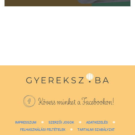
0
seconds
of
1
minute,
38
seconds
Kövess minket a Facebookon!
IMPRESSZUM
SZERZŐI JOGOK
ADATKEZELÉS
FELHASZNÁLÁSI FELTÉTELEK
TARTALMI SZABÁLYZAT