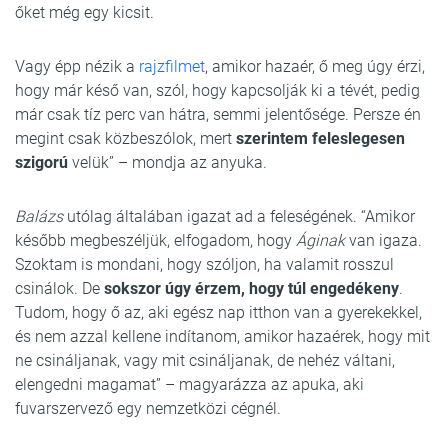
őket még egy kicsit.
Vagy épp nézik a
rajzfilmet
, amikor hazaér, ő meg úgy érzi,
hogy már késő van, szól, hogy kapcsolják ki a tévét, pedig
már csak tíz perc van hátra, semmi jelentősége. Persze én
megint csak közbeszólok, mert
szerintem feleslegesen
szigorú
velük” – mondja az anyuka.
Balázs
utólag általában igazat ad a feleségének. “Amikor
később megbeszéljük, elfogadom, hogy
Áginak
van igaza.
Szoktam is mondani, hogy szóljon, ha valamit rosszul
csinálok. De
sokszor úgy érzem, hogy túl engedékeny
.
Tudom, hogy ő az, aki egész nap itthon van a gyerekekkel,
és nem azzal kellene indítanom, amikor hazaérek, hogy mit
ne csináljanak, vagy mit csináljanak, de nehéz váltani,
elengedni magamat” – magyarázza az apuka, aki
fuvarszervező egy nemzetközi cégnél.