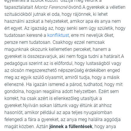
egyetértés a szülők között” osztja meg velünk a
tapasztalatait
Montz Ferencné
óvónő.A gyerekek a véletlen
szituációkból jutnak el oda, hogy rájönnek, ki lehet
használni azokat a helyzeteket, amikor apa és anya nem
ért egyet. Az igazság az, hogy senki sem úgy születik, hogy
tudatosan keresné a
konfliktust
, erre mi neveljük őket,
persze nem tudatosan. Csakhogy ezzel nemcsak
magunknak okozunk kellemetlen perceket, hanem a
gyereket is összezavarjuk, aki nem fogja tudni a határait.A
pedagógus szerint az is előfordul, hogy lustaságból vagy
az olcsón megszerezhető népszerűség érdekében enged
meg az egyik szülő olyasmit, amiről tudja, hogy a másik
ellenezné. Ha igazán ismered a párod, tudhatod, hogy mit
gondolna, hogyan reagálna adott helyzetben. Ezért sem
korrekt, ha csak azért is ellenkezőleg utasítjuk a
gyereket.Nyilván sokan láttunk vagy éltünk át ahhoz
hasonlót, amikor például az apa teljes nyugalomban
felengedi a fára a gyereket, az anya meg halálra aggódja
magát közben. Aztán
jönnek a füllentések
, hogy anya