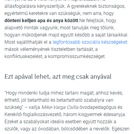
állásfoglalásra kényszerítjük. A gyerekeknek biztonságos,
egyértelmű keretekre van szükségük, nem arra, hogy
dönteni kelljen apa és anya között
.Ne felejtsük, hogy
alapvető minták vagyunk, most tanulják meg tőlünk,
hogyan működjenek majd együtt később a saját társaikkal.
Most sajátíthatják el a
legfontosabb szociális készségeket
:
mások véleményének tiszteletben tartását, a
konfliktuskezelést, a kompromisszumkészséget.
Ezt apával lehet, azt meg csak anyával
“Hogy mindenki tudja mihez tartani magát, ahhoz kevés,
érthető, jól betartható és betartatható szabályra van
szükség” – vallja
Mike-Varga Csilla
óvodapedagógus és
Kerekítő-foglalkozásvezető, három kisgyermek édesanyja.
Ezeket a szabályokat ideális esetben együtt hozzák a
szülők, vagy az óvodában, bölcsődében a nevelők. Egészen