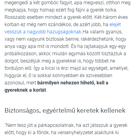
megengedi a két gombóc fagyit, apa megveszi, otthon meg
megkapja, hogy holnap ezért fog fájni a gyerek torka.
Rosszabb esetben mindezt a gyerek előtt. Két-három éves
korban ez még nem szándékos, de azért jobb, ha
elejét
vesszük a nagyobb hazugságoknak
.Ha valami gyanús,
vagy nem vagyunk biztosak benne, rákérdezhetünk, hogy
anya vagy apa mit is mondott. És ha rajtakapjuk egy-egy
próbálkozáson, akkor, miután egymás között tisztáztuk a
dolgot, beszéljük meg a gyerekkel is, hogy többet ne
forduljon elő. Így a kicsi is érzi majd az egységet, amellyel,
higgyük el, ő is sokkal könnyebben és szívesebben
azonosul, mert
bármilyen nehezen hihető, kell a
gyereknek a korlát
.
Biztonságos, egyértelmű keretek kellenek
“Nem tesz jót a párkapcsolatnak, ha azt játsszuk a gyerek
előtt, hogy ki a főnök, ha versenyhelyzetet alakítunk ki