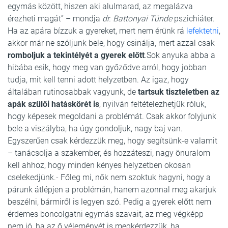
egymás között, hiszen aki alulmarad, az megalázva
érezheti magát” – mondja
dr. Battonyai Tünde
pszichiáter.
Ha az apára bízzuk a gyereket, mert nem érünk rá
lefektetni
,
akkor már ne szóljunk bele, hogy csinálja, mert azzal csak
romboljuk a tekintélyét a gyerek előtt
.Sok anyuka abba a
hibába esik, hogy meg van győződve arról, hogy jobban
tudja, mit kell tenni adott helyzetben. Az igaz, hogy
általában rutinosabbak vagyunk, de
tartsuk tiszteletben az
apák szülői hatáskörét is
, nyilván feltételezhetjük róluk,
hogy képesek megoldani a problémát. Csak akkor folyjunk
bele a viszályba, ha úgy gondoljuk, nagy baj van.
Egyszerűen csak kérdezzük meg, hogy segítsünk-e valamit
– tanácsolja a szakember, és hozzáteszi, nagy önuralom
kell ahhoz, hogy minden kényes helyzetben okosan
cselekedjünk.- Főleg mi, nők nem szoktuk hagyni, hogy a
párunk átlépjen a problémán, hanem azonnal meg akarjuk
beszélni, bármiről is legyen szó. Pedig a gyerek előtt nem
érdemes boncolgatni egymás szavait, az meg végképp
nem jó, ha az ő véleményét is megkérdezzük, ha