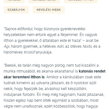
SZABÁLYOK
NEVELÉSI HIBÁK
“Sajnos előfordul, hogy bizonyos gyereknevelési
helyzetekben nem értünk egyet a férjemmel. Én vagyok
itthon a gyerekekkel, ő általában este ér haza” – avat be
Ági
, három gyermek, a hétéves
Adri
, az ötéves
Norbi
, és a
hároméves
Kristóf
anyukája.
“Beesik, és talán még nagyon pörög, nem tud kiszállni a
munka ritmusából, és akarva-akaratlanul is
katonás rendet
akar teremteni itthon is
. Amikor a kánikulában csak este
tudnak kimenni az udvarra játszani, és ő nyolckor szól
nekik, hogy fejezzék be, alváshoz kell készülődni,
induljanak fürödni. Én meg még hagynám, hadd játszanak,
hiszen egész nap bent ölték egymást a szobában, most
végre nem unatkoznak, ezért közbeszólok, hogy hagyja