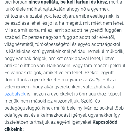
pici korban
nincs apelláta, be kell tartani és kész
, mert a
lurkó élete múlhat rajta.Aztán ahogy nő a gyermek,
változnak a szabályok, lesz olyan, amibe esetleg neki is
beleszólása lehet, és jó is, ha megérti, mit miért nem lehet.
Mi az, amit soha, mi az, amit az adott helyzettől függően
szabad. Ez persze nagyban függ az adott pár elveitől,
világnézetétől, tűrőképességétől és egyéb adottságoktól
is.Kisiskolás korú gyerekeinknél például remekül működik,
hogy vannak dolgok, amiket csak apával lehet, illetve
amikor ő itthon van. Barkácsolni vagy fára mászni például.
És vannak dolgok, amiket velem lehet. Ezekről együtt
döntöttünk a gyerekekkel – magyarázza
Csilla
. – Az a
véleményem, hogy akár gyerekenként változhatnak a
szabályok
is, hiszen a gyerekeket is önmagukhoz képest
mérjük, nem másokhoz viszonyítjuk. Szülő- és
pedagógusfüggő, kinek mi fér bele, nyilván ez sokkal több
odafigyelést és alkalmazkodást igényel, ugyanakkor így
tiszteletben tarthatjuk az egyéni igényeket.
Kapcsolódó
cikkeink: