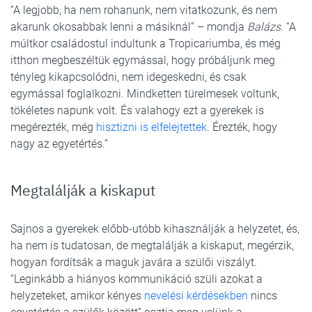
“A legjobb, ha nem rohanunk, nem vitatkozunk, és nem
akarunk okosabbak lenni a másiknál” – mondja
Balázs
. “A
múltkor családostul indultunk a Tropicariumba, és még
itthon megbeszéltük egymással, hogy próbáljunk meg
tényleg kikapcsolódni, nem idegeskedni, és csak
egymással foglalkozni. Mindketten türelmesek voltunk,
tökéletes napunk volt. És valahogy ezt a gyerekek is
megérezték, még
hisztizni is elfelejtettek
. Érezték, hogy
nagy az egyetértés.”
Megtalálják a kiskaput
Sajnos a gyerekek előbb-utóbb kihasználják a helyzetet, és,
ha nem is tudatosan, de megtalálják a kiskaput, megérzik,
hogyan fordítsák a maguk javára a szülői viszályt.
“Leginkább a hiányos kommunikáció szüli azokat a
helyzeteket, amikor kényes
nevelési kérdésekben
nincs