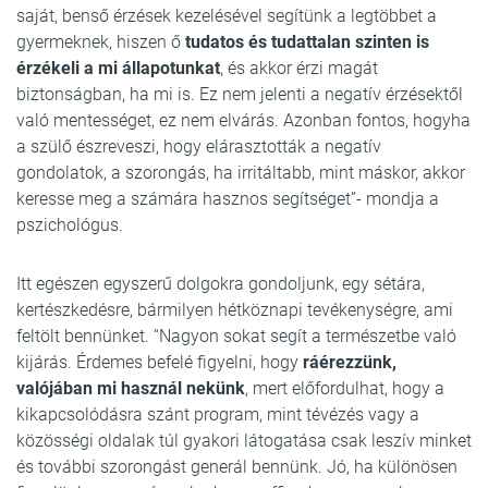
saját, benső érzések kezelésével segítünk a legtöbbet a
gyermeknek, hiszen ő
tudatos és tudattalan szinten is
érzékeli a mi állapotunkat
, és akkor érzi magát
biztonságban, ha mi is. Ez nem jelenti a negatív érzésektől
való mentességet, ez nem elvárás. Azonban fontos, hogyha
a szülő észreveszi, hogy elárasztották a negatív
gondolatok, a szorongás, ha irritáltabb, mint máskor, akkor
keresse meg a számára hasznos segítséget”- mondja a
pszichológus.
Itt egészen egyszerű dolgokra gondoljunk, egy sétára,
kertészkedésre, bármilyen hétköznapi tevékenységre, ami
feltölt bennünket. “Nagyon sokat segít a természetbe való
kijárás. Érdemes befelé figyelni, hogy
ráérezzünk,
valójában mi használ nekünk
, mert előfordulhat, hogy a
kikapcsolódásra szánt program, mint tévézés vagy a
közösségi oldalak túl gyakori látogatása csak leszív minket
és további szorongást generál bennünk. Jó, ha különösen