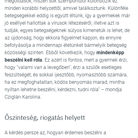
megoldások, hiszen sok szempontból különbözik ez
minden korábbi helyzettől, amivel találkoztunk. Különféle
betegségekkel eddig is együtt éltünk, így a gyermekek már
jó eséllyel hallottak a vírusok létezéséről, illetve azt is
tudják, egyes betegségeknek súlyos kimenetük is lehet, de
az újdonság, hogy ekkora figyelmet kapjon, és ennyire
befolyásolja a mindennapi életünket bármelyik betegség
közösségi szinten. Ebből következik, hogy
mindenképp
beszélni kell róla
. Ez azért is fontos, mert a gyermek érzi,
hogy “valami van a levegőben”, érzi a szülők esetleges
feszültségét, és sokkal ijesztőbb, nyomasztóbb számára,
ha ez megfoghatatlan, ködös benyomás marad, mintha
nyíltan lehetne beszélni, kérdezni, tudni róla” – mondja
Cziglán Karolina.
Őszinteség, riogatás helyett
A kérdés persze az, hogyan érdemes beszélni a