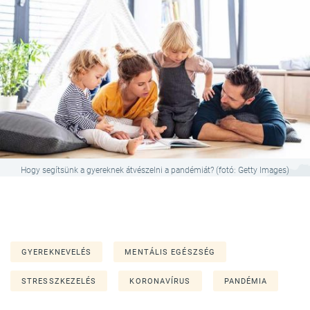
Hogy segítsünk a gyereknek átvészelni a pandémiát? (fotó: Getty Images)
GYEREKNEVELÉS
MENTÁLIS EGÉSZSÉG
STRESSZKEZELÉS
KORONAVÍRUS
PANDÉMIA