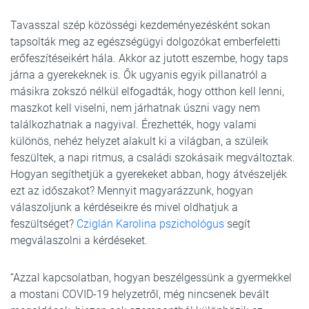
Tavasszal szép közösségi kezdeményezésként sokan
tapsolták meg az egészségügyi dolgozókat emberfeletti
erőfeszítéseikért hála. Akkor az jutott eszembe, hogy taps
járna a gyerekeknek is. Ők ugyanis egyik pillanatról a
másikra zokszó nélkül elfogadták, hogy otthon kell lenni,
maszkot kell viselni, nem járhatnak úszni vagy nem
találkozhatnak a nagyival. Érezhették, hogy valami
különös, nehéz helyzet alakult ki a világban, a szüleik
feszültek, a napi ritmus, a családi szokásaik megváltoztak.
Hogyan segíthetjük a gyerekeket abban, hogy átvészeljék
ezt az időszakot? Mennyit magyarázzunk, hogyan
válaszoljunk a kérdéseikre és mivel oldhatjuk a
feszültséget?
Cziglán Karolina pszichológus
segít
megválaszolni a kérdéseket.
“Azzal kapcsolatban, hogyan beszélgessünk a gyermekkel
a mostani COVID-19 helyzetről, még nincsenek bevált