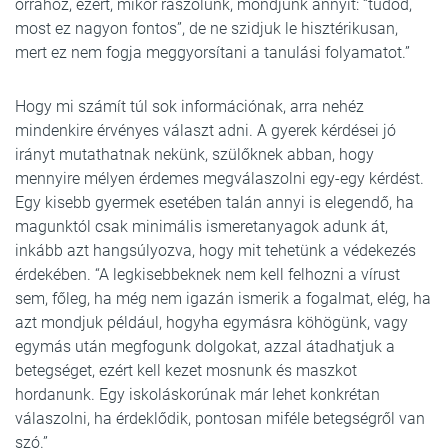
orrához, ezért, mikor rászólunk, mondjunk annyit: “tudod,
most ez nagyon fontos”, de ne szidjuk le hisztérikusan,
mert ez nem fogja meggyorsítani a tanulási folyamatot.”
Hogy mi számít túl sok információnak, arra nehéz
mindenkire érvényes választ adni. A gyerek kérdései jó
irányt mutathatnak nekünk, szülőknek abban, hogy
mennyire mélyen érdemes megválaszolni egy-egy kérdést.
Egy kisebb gyermek esetében talán annyi is elegendő, ha
magunktól csak minimális ismeretanyagok adunk át,
inkább azt hangsúlyozva, hogy mit tehetünk a védekezés
érdekében. “A legkisebbeknek nem kell felhozni a vírust
sem, főleg, ha még nem igazán ismerik a fogalmat, elég, ha
azt mondjuk például, hogyha egymásra köhögünk, vagy
egymás után megfogunk dolgokat, azzal átadhatjuk a
betegséget, ezért kell kezet mosnunk és maszkot
hordanunk. Egy iskoláskorúnak már lehet konkrétan
válaszolni, ha érdeklődik, pontosan miféle betegségről van
szó.”