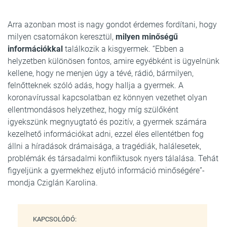
Arra azonban most is nagy gondot érdemes fordítani, hogy
milyen csatornákon keresztül,
milyen minőségű
információkkal
találkozik a kisgyermek. “Ebben a
helyzetben különösen fontos, amire egyébként is ügyelnünk
kellene, hogy ne menjen úgy a tévé, rádió, bármilyen,
felnőtteknek szóló adás, hogy hallja a gyermek. A
koronavírussal kapcsolatban ez könnyen vezethet olyan
ellentmondásos helyzethez, hogy míg szülőként
igyekszünk megnyugtató és pozitív, a gyermek számára
kezelhető információkat adni, ezzel éles ellentétben fog
állni a híradások drámaisága, a tragédiák, halálesetek,
problémák és társadalmi konfliktusok nyers tálalása. Tehát
figyeljünk a gyermekhez eljutó információ minőségére”-
mondja Cziglán Karolina.
KAPCSOLÓDÓ: