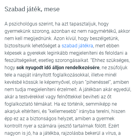
Szabad játék, mese
A pszichológus szerint, ha azt tapasztaljuk, hogy
gyermekünk szorong, azonban ez nem nagymértékű, akkor
nem kell megijednünk. Azon kívül, hogy beszélgetünk,
biztosítsunk lehetőséget a
szabad játékra
, mert ebben
képesek a gyerekek leginkább megjeleníteni és feloldani a
feszültségeiket, esetleg szorongásaikat. “Ehhez szükséges,
hogy
sok nyugodt idő álljon rendelkezésére
, ne zsúfoljuk
tele a napját irányított foglalkozásokkal, illetve minél
kevésbé kössük le képernyővel, olyan “pihenéssel”, amiben
nem tudja megjeleníteni érzelmeit. A játékban akár egyedül,
akár a testvérekkel vagy felnőttekkel beviheti az őt
foglalkoztató témákat. Ha ez történik, semmiképp ne
akarjuk eltéríteni, és “kellemesebb” irányba terelni, hiszen
épp ez az a biztonságos helyzet, amiben a gyermek
kontrollt nyer a számára ijesztő tartalmak fölött. Ezért
nagyon is jó, ha a játékba, rajzolásba bekerül a vírus, a