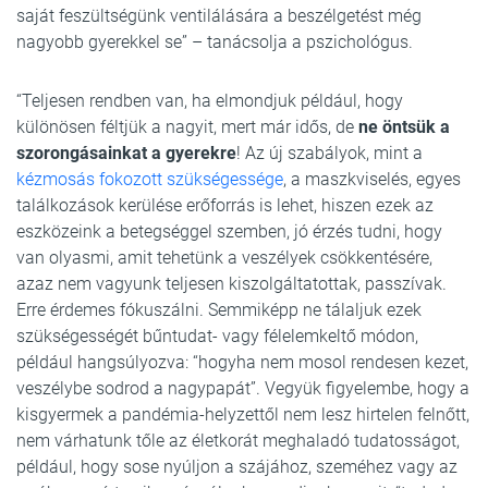
saját feszültségünk ventilálására a beszélgetést még
nagyobb gyerekkel se” – tanácsolja a pszichológus.
“Teljesen rendben van, ha elmondjuk például, hogy
különösen féltjük a nagyit, mert már idős, de
ne öntsük a
szorongásainkat a gyerekre
! Az új szabályok, mint a
kézmosás fokozott szükségessége
, a maszkviselés, egyes
találkozások kerülése erőforrás is lehet, hiszen ezek az
eszközeink a betegséggel szemben, jó érzés tudni, hogy
van olyasmi, amit tehetünk a veszélyek csökkentésére,
azaz nem vagyunk teljesen kiszolgáltatottak, passzívak.
Erre érdemes fókuszálni. Semmiképp ne tálaljuk ezek
szükségességét bűntudat- vagy félelemkeltő módon,
például hangsúlyozva: “hogyha nem mosol rendesen kezet,
veszélybe sodrod a nagypapát”. Vegyük figyelembe, hogy a
kisgyermek a pandémia-helyzettől nem lesz hirtelen felnőtt,
nem várhatunk tőle az életkorát meghaladó tudatosságot,
például, hogy sose nyúljon a szájához, szeméhez vagy az