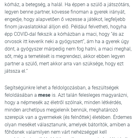
kórház, a betegség, a halál. Ha éppen a szülő a játszótárs,
legyen benne partner, kövesse finoman a gyerek irányát,
engedje, hogy alapvetően ő vezesse a játékot, legfeljebb
finom javaslatokkal álljon elő. Például felvetheti, hogyha
épp COVID-dal fekszik a kórházban a maci, hogy “és az
orvosok itt keverik neki a gyógyszert”, ám ha a gyerek úgy
dönt, a gyógyszer márpedig nem fog hatni, a maci meghal,
sőt, még a temetését is megrendezi, akkor ebben legyen
partner a szülő, mert akkor arra van szüksége, hogy ezt
játssza el.”
Segítségünkre lehet a feldolgozásban, a feszültségek
feloldásában a
mese
is. Azt talán felesleges magyarázni,
hogy a népmesék az életről szólnak, minden létkérdés,
minden archetípus megjelenik bennük, meghatározó
szerepük van a gyermekek (és felnőttek) életében. Érdemes
olyan meséket választanunk, amelyek bátorítók, amiben a
főhősnek valamilyen nem várt nehézséggel kell