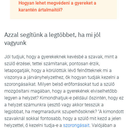
Hogyan lehet megvédeni a gyereket a
karantén ártalmaitól?
Azzal segítünk a legtöbbet, ha mi jól
vagyunk
Jól tudjuk, hogy a gyerekeknek kevésbé a szavak, mint a
szülő érzései, tettei számítanak, pontosan érzik,
letapogatják, hogy a körülöttük lévő felnőtteknek mi a
viszonya a járványhelyzethez, ők hogyan tudják kezelni a
szorongásaikat. Milyen belső erőforrásokat tud a szülő
mozgósítani magában, hogy a gyerekének elviselhetőbb
legyen a helyzet? Kimondhatjuk-e például őszintén, hogy ez
a helyzet számunkra ijesztő vagy akkor tesszük a
legjobbat, ha megmaradunk szuperhősöknek? “A kimondott
szavaknál sokkal fontosabb, hogy a szülő mit kezd a jelen
helyzettel, ő kezelni tudja-e a
szorongásait
. Valójában a