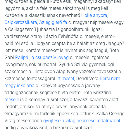
megküzdenie, például kútba esik, megannyi akadályt kell
legyőznie, akár a félelmetes sárkánnyal is meg kell
küzdenie: a klasszikusnak nevezhető
Holle anyóra
,
Csipkerózsikára
,
Az égig érő fa
c. magyar népmesére vagy
a Csillagszemű juhászra is gondolhatunk. Igazi
varázsmese Arany László Fehérlófia c. meséje, életről-
halálról szól a Hogyan csapta be a halált az öreg Jaagup?
lett mese. Kortárs meséket is hívhatunk segítségül, Both
Gabi
Palipál, a csupaszív lovag
c. meséje izgalmas
lovagmese, sok humorral. Gyurkó Szilvia gyermekjogi
szakember, a Hintalovon Alapítvány vezetője tavasszal a
kézmosás fontosságáról
írt mesét
, Bendl Vera
Berci nem
megy iskolába
c. könyvét ugyancsak a járvány
feldolgozásának segítése hívta életre. Tóth Krisztina
meséje
is a koronavírusról szól, a tavaszi karantén alatt
íródott, amikor saját nyolcéves lányának próbálta
elmagyarázni mi történik éppen körülöttünk. Zalka Csenge
Virág mesemondó
gyűjtése a világ népmeseirodalmából
pedig a várakozásról, a bezárkózásról szól.