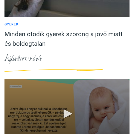
GYEREK
Minden ötödik gyerek szorong a jövő miatt
és boldogtalan
Ajánlott videó