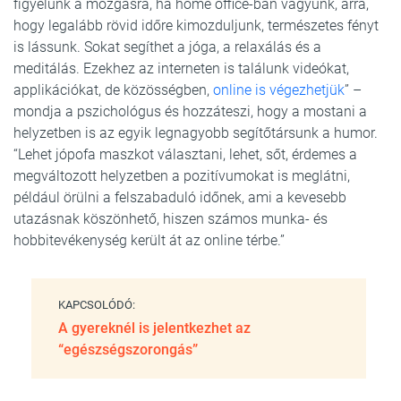
figyelünk a mozgásra, ha home office-ban vagyunk, arra,
hogy legalább rövid időre kimozduljunk, természetes fényt
is lássunk. Sokat segíthet a jóga, a relaxálás és a
meditálás. Ezekhez az interneten is találunk videókat,
applikációkat, de közösségben,
online is végezhetjük
” –
mondja a pszichológus és hozzáteszi, hogy a mostani a
helyzetben is az egyik legnagyobb segítőtársunk a humor.
“Lehet jópofa maszkot választani, lehet, sőt, érdemes a
megváltozott helyzetben a pozitívumokat is meglátni,
például örülni a felszabaduló időnek, ami a kevesebb
utazásnak köszönhető, hiszen számos munka- és
hobbitevékenység került át az online térbe.”
KAPCSOLÓDÓ:
A gyereknél is jelentkezhet az
“egészségszorongás”