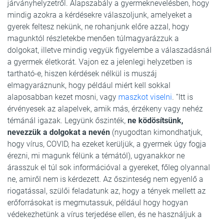
járványhelyzetről. Alapszabály a gyermeknevelésben, hogy
mindig azokra a kérdésekre válaszoljunk, amelyeket a
gyerek feltesz nekünk, ne rohanjunk előre azzal, hogy
magunktól részletekbe menően túlmagyarázzuk a
dolgokat, illetve mindig vegyük figyelembe a válaszadásnál
a gyermek életkorát. Vajon ez a jelenlegi helyzetben is
tartható-e, hiszen kérdések nélkül is muszáj
elmagyaráznunk, hogy például miért kell sokkal
alaposabban kezet mosni, vagy
maszkot viselni
. “Itt is
érvényesek az alapelvek, amik más, érzékeny vagy nehéz
témánál igazak. Legyünk őszinték,
ne ködösítsünk,
nevezzük a dolgokat a nevén
(nyugodtan kimondhatjuk,
hogy vírus, COVID, ha ezeket kerüljük, a gyermek úgy fogja
érezni, mi magunk félünk a témától), ugyanakkor ne
árasszuk el túl sok információval a gyereket, főleg olyannal
ne, amiről nem is kérdezett. Az őszinteség nem egyenlő a
riogatással, szülői feladatunk az, hogy a tények mellett az
erőforrásokat is megmutassuk, például hogy hogyan
védekezhetünk a vírus terjedése ellen, és ne használjuk a