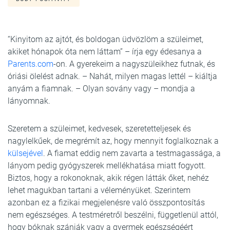
“Kinyitom az ajtót, és boldogan üdvözlöm a szüleimet,
akiket hónapok óta nem láttam” – írja egy édesanya a
Parents.com
-on. A gyerekeim a nagyszüleikhez futnak, és
óriási ölelést adnak. – Nahát, milyen magas lettél – kiáltja
anyám a fiamnak. – Olyan sovány vagy – mondja a
lányomnak.
Szeretem a szüleimet, kedvesek, szeretetteljesek és
nagylelkűek, de megrémít az, hogy mennyit foglalkoznak a
külsejével
. A fiamat eddig nem zavarta a testmagassága, a
lányom pedig gyógyszerek mellékhatása miatt fogyott.
Biztos, hogy a rokonoknak, akik régen látták őket, nehéz
lehet magukban tartani a véleményüket. Szerintem
azonban ez a fizikai megjelenésre való összpontosítás
nem egészséges. A testméretről beszélni, függetlenül attól,
hogy bóknak szánják vagy a gyermek egészségéért