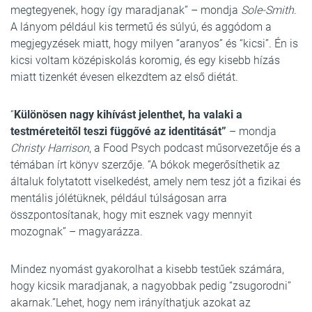
megtegyenek, hogy így maradjanak” – mondja
Sole-Smith
.
A lányom például kis termetű és súlyú, és aggódom a
megjegyzések miatt, hogy milyen “aranyos” és “kicsi”. Én is
kicsi voltam középiskolás koromig, és egy kisebb hízás
miatt tizenkét évesen elkezdtem az első diétát.
“
Különösen nagy kihívást jelenthet, ha valaki a
testméreteitől teszi függővé az identitását”
– mondja
Christy Harrison
, a Food Psych podcast műsorvezetője és a
témában írt könyv szerzője. “A bókok megerősíthetik az
általuk folytatott viselkedést, amely nem tesz jót a fizikai és
mentális jólétüknek, például túlságosan arra
összpontosítanak, hogy mit esznek vagy mennyit
mozognak” – magyarázza.
Mindez nyomást gyakorolhat a kisebb testűek számára,
hogy kicsik maradjanak, a nagyobbak pedig “zsugorodni”
akarnak.”Lehet, hogy nem irányíthatjuk azokat az