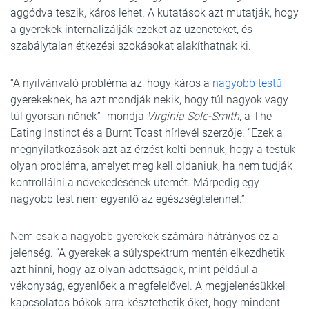
aggódva teszik, káros lehet. A kutatások azt mutatják, hogy
a gyerekek internalizálják ezeket az üzeneteket, és
szabálytalan étkezési szokásokat alakíthatnak ki.
“A nyilvánvaló probléma az, hogy káros a
nagyobb testű
gyerekeknek, ha azt mondják nekik, hogy túl nagyok vagy
túl gyorsan nőnek”- mondja
Virginia Sole-Smith
, a The
Eating Instinct és a Burnt Toast hírlevél szerzője. “Ezek a
megnyilatkozások azt az érzést kelti bennük, hogy a testük
olyan probléma, amelyet meg kell oldaniuk, ha nem tudják
kontrollálni a növekedésének ütemét. Márpedig egy
nagyobb test nem egyenlő az egészségtelennel.”
Nem csak a nagyobb gyerekek számára hátrányos ez a
jelenség. “A gyerekek a súlyspektrum mentén elkezdhetik
azt hinni, hogy az olyan adottságok, mint például a
vékonyság, egyenlőek a megfelelővel. A megjelenésükkel
kapcsolatos bókok arra késztethetik őket, hogy mindent