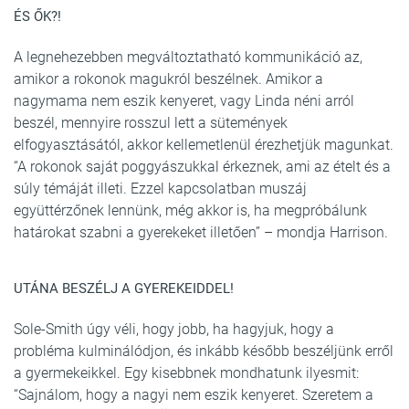
ÉS ŐK?!
A legnehezebben megváltoztatható kommunikáció az,
amikor a rokonok magukról beszélnek. Amikor a
nagymama nem eszik kenyeret, vagy Linda néni arról
beszél, mennyire rosszul lett a sütemények
elfogyasztásától, akkor kellemetlenül érezhetjük magunkat.
“A rokonok saját poggyászukkal érkeznek, ami az ételt és a
súly témáját illeti. Ezzel kapcsolatban muszáj
együttérzőnek lennünk, még akkor is, ha megpróbálunk
határokat szabni a gyerekeket illetően” – mondja Harrison.
UTÁNA BESZÉLJ A GYEREKEIDDEL!
Sole-Smith úgy véli, hogy jobb, ha hagyjuk, hogy a
probléma kulminálódjon, és inkább később beszéljünk erről
a gyermekeikkel. Egy kisebbnek mondhatunk ilyesmit:
“Sajnálom, hogy a nagyi nem eszik kenyeret. Szeretem a