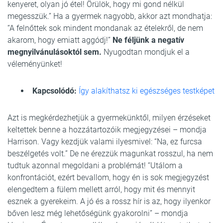
kenyeret, olyan jó étel! Örülök, hogy mi gond nélkül
megesszük.” Ha a gyermek nagyobb, akkor azt mondhatja:
“A felnőttek sok mindent mondanak az ételekről, de nem
akarom, hogy emiatt aggódj!”
Ne féljünk a negatív
megnyilvánulásoktól sem.
Nyugodtan mondjuk el a
véleményünket!
Kapcsolódó:
Így alakíthatsz ki egészséges testképet
Azt is megkérdezhetjük a gyermekünktől, milyen érzéseket
keltettek benne a hozzátartozóik megjegyzései – mondja
Harrison. Vagy kezdjük valami ilyesmivel: “Na, ez furcsa
beszélgetés volt.” De ne érezzük magunkat rosszul, ha nem
tudtuk azonnal megoldani a problémát! “Utálom a
konfrontációt, ezért bevallom, hogy én is sok megjegyzést
elengedtem a fülem mellett arról, hogy mit és mennyit
esznek a gyerekeim. A jó és a rossz hír is az, hogy ilyenkor
bőven lesz még lehetőségünk gyakorolni” – mondja