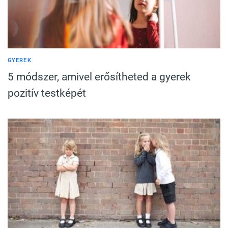
GYEREK
5 módszer, amivel erősítheted a gyerek
pozitív testképét