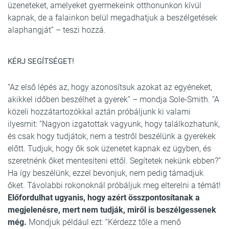
üzeneteket, amelyeket gyermekeink otthonunkon kívül
kapnak, de a falainkon belül megadhatjuk a beszélgetések
alaphangját” – teszi hozzá.
KÉRJ SEGÍTSÉGET!
“Az első lépés az, hogy azonosítsuk azokat az egyéneket,
akikkel időben beszélhet a gyerek” – mondja Sole-Smith. “A
közeli hozzátartozókkal aztán próbáljunk ki valami
ilyesmit: “Nagyon izgatottak vagyunk, hogy találkozhatunk,
és csak hogy tudjátok, nem a testről beszélünk a gyerekek
előtt. Tudjuk, hogy ők sok üzenetet kapnak ez ügyben, és
szeretnénk őket mentesíteni ettől. Segítetek nekünk ebben?”
Ha így beszélünk, ezzel bevonjuk, nem pedig támadjuk
őket. Távolabbi rokonoknál próbáljuk meg elterelni a témát!
Előfordulhat ugyanis, hogy azért összpontosítanak a
megjelenésre, mert nem tudják, miről is beszélgessenek
még.
Mondjuk például ezt: “Kérdezz tőle a menő