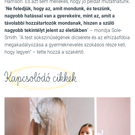
Harrison. És azt sem mellékes, hogy jó példát mutathatunk.
“
Ne feledjük, hogy az, amit mondunk, és teszünk,
nagyobb hatással van a gyerekeire, mint az, amit a
távolabbi hozzátartozók mondanak, hiszen a szülő
nagyobb tekintélyt jelent az életükben
” – mondja Sole-
Smith. “A test sokszínűségének dicsérete és az elhízásfóbia
megakadályozása a gyermeknevelés szokásos része kell,
hogy legyen” – tette hozzá a szakértő.
Kapcsolódó cikkek