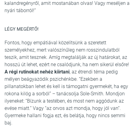
kalandregényről, amit mostanában olvas! Vagy meséljen a
nyári táborról!”
LÉGY MEGÉRTŐ!
Fontos, hogy empátiával közelítsünk a szeretett
személyekhez, mert valószínűleg nem rosszindulatból
teszik, amit tesznek. Amíg megtalálják az új határokat, az
hosszú út lehet, ezért ne csalódjunk, ha nem sikerül elsőre!
A régi rutinokat nehéz kiirtani
, az étrendi téma pedig
mélyen beágyazódik pszichénkbe. “Ezekben a
pillanatokban lehet és kell is támogatni gyermekét, ha egy
rokona kilóg a sorból” – tanácsolja Sole-Smith. Mondjon
ilyeneket: “Bízunk a testében, és most nem aggódunk az
evése miatt.” Vagy “az orvos azt mondja, hogy jól van”.
Gyermeke hallani fogja ezt, és belátja, hogy nincs semmi
baj.