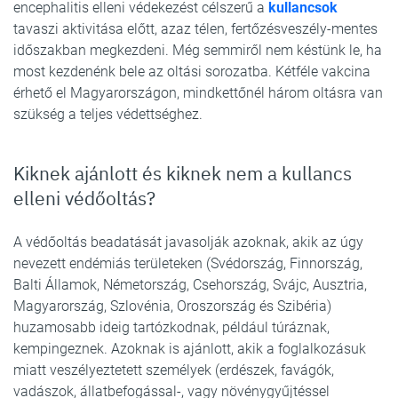
encephalitis elleni védekezést célszerű a
kullancsok
tavaszi aktivitása előtt, azaz télen, fertőzésveszély-mentes
időszakban megkezdeni. Még semmiről nem késtünk le, ha
most kezdenénk bele az oltási sorozatba. Kétféle vakcina
érhető el Magyarországon, mindkettőnél három oltásra van
szükség a teljes védettséghez.
Kiknek ajánlott és kiknek nem a kullancs
elleni védőoltás?
A védőoltás beadatását javasolják azoknak, akik az úgy
nevezett endémiás területeken (Svédország, Finnország,
Balti Államok, Németország, Csehország, Svájc, Ausztria,
Magyarország, Szlovénia, Oroszország és Szibéria)
huzamosabb ideig tartózkodnak, például túráznak,
kempingeznek. Azoknak is ajánlott, akik a foglalkozásuk
miatt veszélyeztetett személyek (erdészek, favágók,
vadászok, állatbefogással-, vagy növénygyűjtéssel