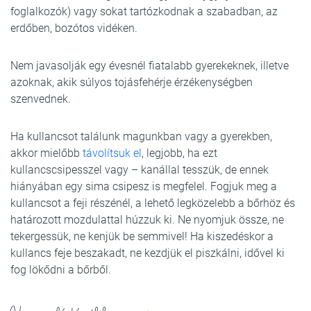
foglalkozók) vagy sokat tartózkodnak a szabadban, az
erdőben, bozótos vidéken.
Nem javasolják egy évesnél fiatalabb gyerekeknek, illetve
azoknak, akik súlyos tojásfehérje érzékenységben
szenvednek.
Ha kullancsot találunk magunkban vagy a gyerekben,
akkor mielőbb
távolítsuk el
, legjobb, ha ezt
kullancscsipesszel vagy – kanállal tesszük, de ennek
hiányában egy sima csipesz is megfelel. Fogjuk meg a
kullancsot a feji részénél, a lehető legközelebb a bőrhöz
és
határozott mozdulattal húzzuk ki. Ne nyomjuk össze, ne
tekergessük, ne kenjük be semmivel! Ha kiszedéskor a
kullancs feje beszakadt, ne kezdjük el piszkálni, idővel ki
fog lökődni a bőrből.