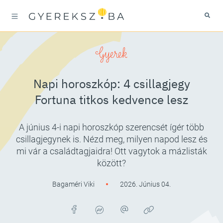
Gyerek
Napi horoszkóp: 4 csillagjegy
Fortuna titkos kedvence lesz
A június 4-i napi horoszkóp szerencsét ígér több
csillagjegynek is. Nézd meg, milyen napod lesz és
mi vár a családtagjaidra! Ott vagytok a mázlisták
között?
Bagaméri Viki
2026. Június 04.