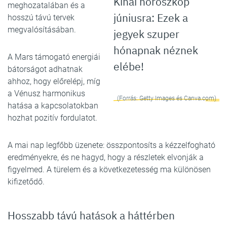
Kínai horoszkóp
meghozatalában és a
júniusra: Ezek a
hosszú távú tervek
megvalósításában.
jegyek szuper
hónapnak néznek
A Mars támogató energiái
elébe!
bátorságot adhatnak
ahhoz, hogy előrelépj, míg
a Vénusz harmonikus
(Forrás: Getty Images és Canva.com)
hatása a kapcsolatokban
hozhat pozitív fordulatot.
A mai nap legfőbb üzenete: összpontosíts a kézzelfogható
eredményekre, és ne hagyd, hogy a részletek elvonják a
figyelmed. A türelem és a következetesség ma különösen
kifizetődő.
Hosszabb távú hatások a háttérben