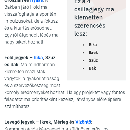
Ez a 4
Oroszlán és
Nyilas
: A
Bakban járó Hold ma
csillagjegy ma
visszafoghatja a spontán
kiemelten
impulzusokat, de a fókusz
szerencsés
és a kitartás erősödhet.
lesz:
Egy jól átgondolt lépés ma
nagy sikert hozhat!
Bika
Ikrek
Föld jegyek –
Bika
, Szűz
Szűz
és Bak
: Ma mindhárman
Bak
kiemelten mázlisták
vagytok: a gyakorlatiasság
és a szervezőkészség most
komoly eredményeket hozhat. Ha egy projektet vagy fontos
feladatot ma prioritásként kezelsz, látványos előrelépésre
számíthatsz.
Levegő jegyek – Ikrek, Mérleg és
Vízöntő
:
Kommunikációs készséged ma különösen erős, így