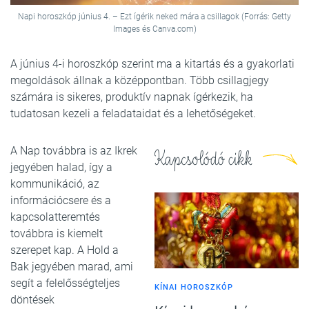
Napi horoszkóp június 4. – Ezt ígérik neked mára a csillagok (Forrás: Getty
Images és Canva.com)
A június 4-i horoszkóp szerint ma a kitartás és a gyakorlati
megoldások állnak a középpontban. Több csillagjegy
számára is sikeres, produktív napnak ígérkezik, ha
tudatosan kezeli a feladataidat és a lehetőségeket.
A Nap továbbra is az Ikrek
Kapcsolódó cikk
jegyében halad, így a
kommunikáció, az
információcsere és a
kapcsolatteremtés
továbbra is kiemelt
szerepet kap. A Hold a
Bak jegyében marad, ami
segít a felelősségteljes
KÍNAI HOROSZKÓP
döntések