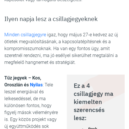
Ilyen napja lesz a csillagjegyeknek
Minden csillagjegyre
igaz, hogy május 27-e kedvez az új
ötletek megvalósításának, a kapcsolatépítésnek és a
kompromisszumoknak. Ha van egy fontos ügy, amit
szeretnél rendezni, ma jó eséllyel sikerülhet megtalálni a
megfelelő hangnemet és stratégiát.
Tűz jegyek – Kos,
Ez a 4
Oroszlán és
Nyilas
: Tele
leszel energiával és
csillagjegy ma
lelkesedéssel, de ma
kiemelten
különösen fontos, hogy
szerencsés
figyelj mások véleményére
lesz:
is. Egy közös projekt vagy
új együttműködés sok