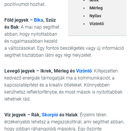
Ikrek
pozitívumot hozhat.
Mérleg
Nyilas
Föld jegyek –
Bika
, Szűz
Vízöntő
és Bak
: A mai nap segíthet
abban, hogy nyitottabban
és rugalmasabban kezeld
a változásokat. Egy fontos beszélgetés vagy új információ
segíthet tisztábban látni egy régi helyzetet.
Levegő jegyek – Ikrek, Mérleg és
Vízöntő
: Kifejezetten
kedvező energiák támogatják ma a kommunikációt, a
kapcsolatépítést és a kreatív ötleteket. Könnyebben
kerülhetsz reflektorfénybe, és most mások is nyitottabbak
lehetnek rád.
Víz jegyek – Rák,
Skorpió
és Halak
: Érzelmi téren
érzékenyebb lehetsz a megszokottnál, ami segíthet abban,
hogy jobban ráhangolódj másokra. Egy őszinte