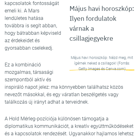
kapcsolatok fontosságát
Május havi horoszkóp:
emeli ki. A Mars
Ilyen fordulatok
lendületes hatása
továbbra is segít abban,
várnak a
hogy bátrabban képviseld
csillagjegyekre
az érdekeidet és
gyorsabban cselekedj.
Május havi horoszkóp: Nézd meg, mit
ígérnek neked a csillagok! (Forrás:
Ez a kombináció
Getty Images és Canva.com)
mozgalmas, társasági
szempontból aktív és
inspiráló napot jelez: ma könnyebben találhatsz közös
nevezőt másokkal, és egy váratlan beszélgetés vagy
találkozás új irányt adhat a terveidnek.
A Hold Mérleg-pozíciója különösen támogatja a
diplomatikus kommunikációt, a kreatív együttműködéseket
és a kapcsolatok rendezését. Ugyanakkor hajlamos lehetsz