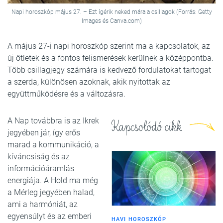
Napi horoszkóp május 27. – Ezt ígérik neked mára a csillagok (Forrás: Getty
Images és Canva.com)
A május 27-i napi horoszkóp szerint ma a kapcsolatok, az
új ötletek és a fontos felismerések kerülnek a középpontba.
Több csillagjegy számára is kedvező fordulatokat tartogat
a szerda, különösen azoknak, akik nyitottak az
együttműködésre és a változásra.
A Nap továbbra is az Ikrek
Kapcsolódó cikk
jegyében jár, így erős
marad a kommunikáció, a
kíváncsiság és az
információáramlás
energiája. A Hold ma még
a Mérleg jegyében halad,
ami a harmóniát, az
egyensúlyt és az emberi
HAVI HOROSZKÓP