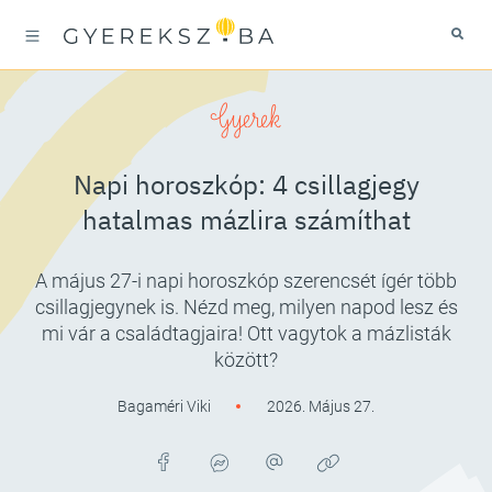
Gyerek
Napi horoszkóp: 4 csillagjegy
hatalmas mázlira számíthat
A május 27-i napi horoszkóp szerencsét ígér több
csillagjegynek is. Nézd meg, milyen napod lesz és
mi vár a családtagjaira! Ott vagytok a mázlisták
között?
Bagaméri Viki
2026. Május 27.