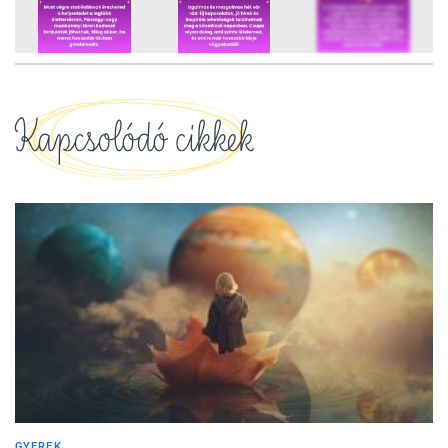
12
FOTÓ
Kapcsolódó cikkek
GYEREK