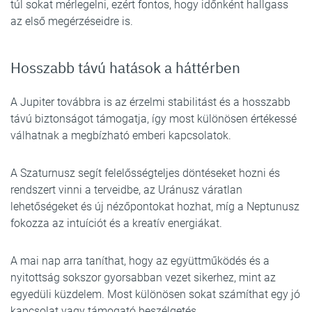
túl sokat mérlegelni, ezért fontos, hogy időnként hallgass
az első megérzéseidre is.
Hosszabb távú hatások a háttérben
A Jupiter továbbra is az érzelmi stabilitást és a hosszabb
távú biztonságot támogatja, így most különösen értékessé
válhatnak a megbízható emberi kapcsolatok.
A Szaturnusz segít felelősségteljes döntéseket hozni és
rendszert vinni a terveidbe, az Uránusz váratlan
lehetőségeket és új nézőpontokat hozhat, míg a Neptunusz
fokozza az intuíciót és a kreatív energiákat.
A mai nap arra taníthat, hogy az együttműködés és a
nyitottság sokszor gyorsabban vezet sikerhez, mint az
egyedüli küzdelem. Most különösen sokat számíthat egy jó
kapcsolat vagy támogató beszélgetés.