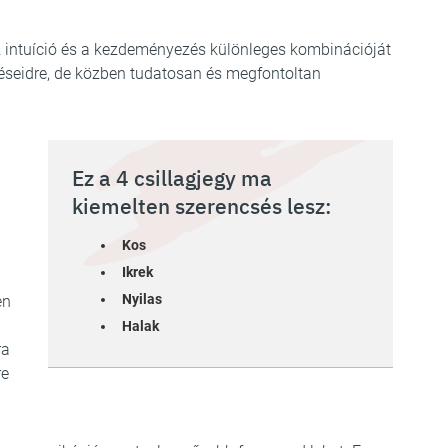
 intuíció és a kezdeményezés különleges kombinációját
éseidre, de közben tudatosan és megfontoltan
Ez a 4 csillagjegy ma
kiemelten szerencsés lesz:
Kos
Ikrek
Nyilas
en
Halak
ra
re