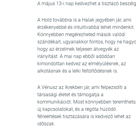
A május 13-i nap kedvezhet a tisztázó beszélg
A Hold továbbra is a Halak jegyében jár, ami
érzékenyebbé és intuitívabbá tehet mindenkit.
Könnyebben megérezheted mások valódi
szándékait, ugyanakkor fontos, hogy ne hagyd
hogy az érzelmek teljesen átvegyék az
irányítást. A mai nap ebből adódóan
kimondottan kedvez az elmélyülésnek, az
alkotásnak és a lelki feltöltődésnek is.
A Vénusz az Ikrekben jár, ami felpezsdíti a
társasági életet és támogatja a
kommunikációt. Most könnyebben teremthets
új kapcsolatokat, és a régóta húzódó
félreértések tisztázására is kedvező lehet az
időszak.