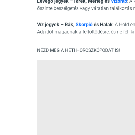
Levegő jegyek – Ikrek, Mérleg és
Vízöntő
: A
őszinte beszélgetés vagy váratlan találkozás 
Víz jegyek – Rák,
Skorpió
és Halak
: A Hold e
Adj időt magadnak a feltöltődésre, és ne félj
NÉZD MEG A HETI HOROSZKÓPODAT IS!