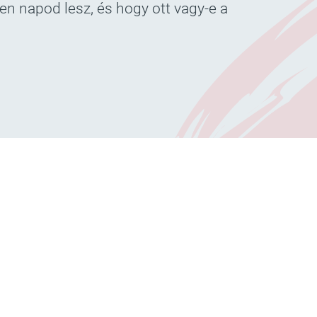
en napod lesz, és hogy ott vagy-e a