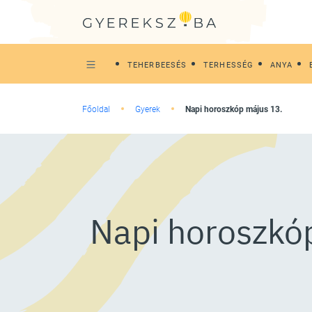
TEHERBEESÉS
TERHESSÉG
ANYA
Főoldal
Gyerek
Napi horoszkóp május 13.
Napi horoszkóp