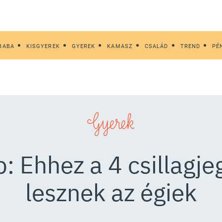
BABA
KISGYEREK
GYEREK
KAMASZ
CSALÁD
TREND
PÉ
Gyerek
: Ehhez a 4 csillagj
lesznek az égiek