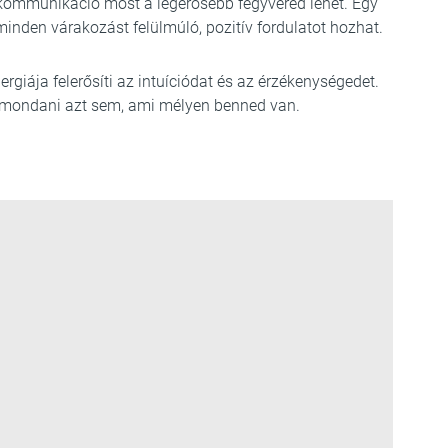
 kommunikáció most a legerősebb fegyvered lehet. Egy
minden várakozást felülmúló, pozitív fordulatot hozhat.
nergiája felerősíti az intuíciódat és az érzékenységedet.
 kimondani azt sem, ami mélyen benned van.