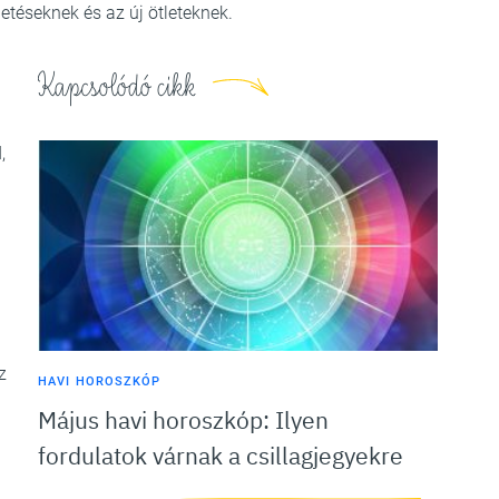
etéseknek és az új ötleteknek.
Kapcsolódó cikk
,
z
HAVI HOROSZKÓP
Május havi horoszkóp: Ilyen
fordulatok várnak a csillagjegyekre