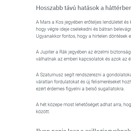
Hosszabb távú hatások a háttérbe
A Mars a Kos jegyében erőteljes lendületet é
hogy végre ideje cselekedni és bátran belevá
Ugyanakkor fontos, hogy a hirtelen döntések 
A Jupiter a Rák jegyében az érzelmi biztonság
válhatnak az emberi kapcsolatok és azok az ér
A Szaturnusz segít rendszerezni a gondolatoka
váratlan fordulatokat és új felismeréseket hozha
ezért érdemes figyelni a belső sugallatokra.
A hét közepe most lehetőséget adhat arra, hogy 
között.
Ilyen napja lesz a csillagjegyeknek