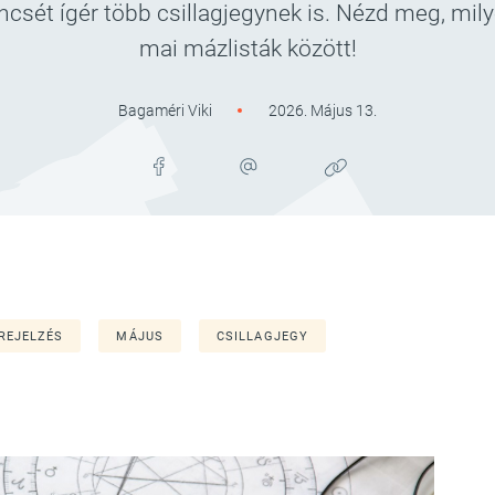
csét ígér több csillagjegynek is. Nézd meg, mily
mai mázlisták között!
Bagaméri Viki
2026. Május 13.
REJELZÉS
MÁJUS
CSILLAGJEGY