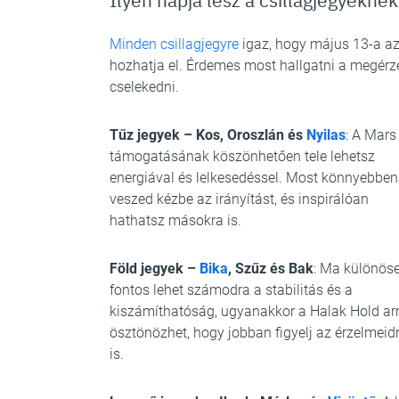
Minden csillagjegyre
igaz, hogy május 13-a az
hozhatja el. Érdemes most hallgatni a megérz
cselekedni.
Tűz jegyek – Kos, Oroszlán és
Nyilas
: A Mars
támogatásának köszönhetően tele lehetsz
energiával és lelkesedéssel. Most könnyebben
veszed kézbe az irányítást, és inspirálóan
hathatsz másokra is.
Föld jegyek –
Bika
, Szűz és Bak
: Ma különös
fontos lehet számodra a stabilitás és a
kiszámíthatóság, ugyanakkor a Halak Hold ar
ösztönözhet, hogy jobban figyelj az érzelmeid
is.