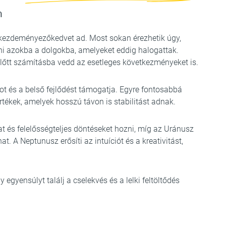
n
s kezdeményezőkedvet ad. Most sokan érezhetik úgy,
gni azokba a dolgokba, amelyeket eddig halogattak.
előtt számításba vedd az esetleges következményeket is.
ot és a belső fejlődést támogatja. Egyre fontosabbá
tékek, amelyek hosszú távon is stabilitást adnak.
t és felelősségteljes döntéseket hozni, míg az Uránusz
t. A Neptunusz erősíti az intuíciót és a kreativitást,
egyensúlyt találj a cselekvés és a lelki feltöltődés