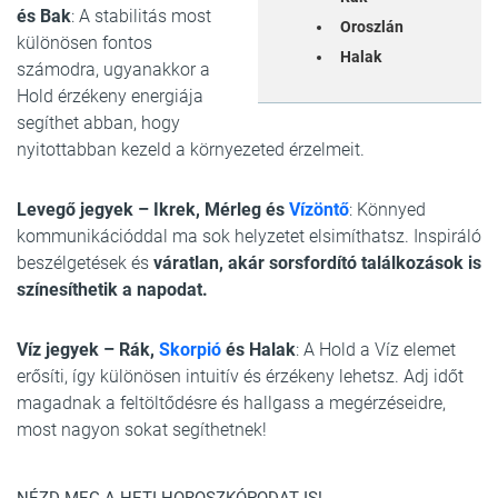
és Bak
: A stabilitás most
Oroszlán
különösen fontos
Halak
számodra, ugyanakkor a
Hold érzékeny energiája
segíthet abban, hogy
nyitottabban kezeld a környezeted érzelmeit.
Levegő jegyek – Ikrek, Mérleg és
Vízöntő
: Könnyed
kommunikációddal ma sok helyzetet elsimíthatsz. Inspiráló
beszélgetések és
váratlan, akár sorsfordító találkozások is
színesíthetik a napodat.
Víz jegyek – Rák,
Skorpió
és Halak
: A Hold a Víz elemet
erősíti, így különösen intuitív és érzékeny lehetsz. Adj időt
magadnak a feltöltődésre és hallgass a megérzéseidre,
most nagyon sokat segíthetnek!