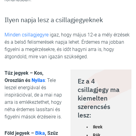
Ilyen napja lesz a csillagjegyeknek
Minden csillagjegyre
igaz, hogy május 12-e a mély érzések
és a belső felismerések napja lehet. Érdemes ma jobban
figyelni a megérzésekre, és időt hagyni arra is, hogy
átgondold, mire van igazán szükséged.
Tűz jegyek – Kos,
Ez a 4
Oroszlán és
Nyilas
: Tele
leszel energiával és
csillagjegy ma
inspirációval, de a mai nap
kiemelten
arra is emlékeztethet, hogy
szerencsés
néha érdemes lassítani és
lesz:
figyelni mások érzéseire is.
Ikrek
Föld jegyek –
Bika
, Szűz
Rák