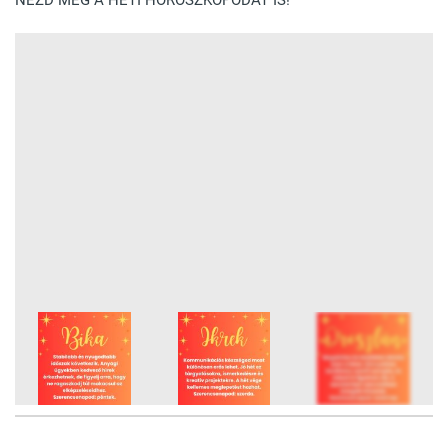
NÉZD MEG A HETI HOROSZKÓPODAT IS!
12
FOTÓ