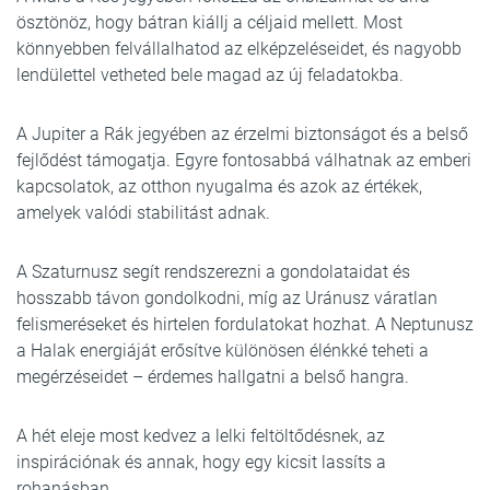
ösztönöz, hogy bátran kiállj a céljaid mellett. Most
könnyebben felvállalhatod az elképzeléseidet, és nagyobb
lendülettel vetheted bele magad az új feladatokba.
A Jupiter a Rák jegyében az érzelmi biztonságot és a belső
fejlődést támogatja. Egyre fontosabbá válhatnak az emberi
kapcsolatok, az otthon nyugalma és azok az értékek,
amelyek valódi stabilitást adnak.
A Szaturnusz segít rendszerezni a gondolataidat és
hosszabb távon gondolkodni, míg az Uránusz váratlan
felismeréseket és hirtelen fordulatokat hozhat. A Neptunusz
a Halak energiáját erősítve különösen élénkké teheti a
megérzéseidet – érdemes hallgatni a belső hangra.
A hét eleje most kedvez a lelki feltöltődésnek, az
inspirációnak és annak, hogy egy kicsit lassíts a
rohanásban.