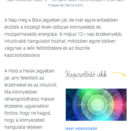
Napi horoszkóp május 12. – Ezt ígérik neked mára a csillagok (Forrás: Getty
Images és Canva.com)
A Nap még a Bika jegyében jár, de már egyre erősebben
érződik a közelgő Ikrek-időszak könnyedebb és
mozgalmasabb energiája. A május 12-i nap érzékenyebb,
intuitívabb hangulatot hozhat, miközben egyre többen
vágynak a lelki feltöltődésre és az őszinte
kapcsolódásokra.
A Hold a Halak jegyében
Kapcsolódó cikk
jár, ami felerősíti az
érzelmeket és az intuíciót.
Ma könnyebben
ráhangolódhatsz mások
érzéseire, ugyanakkor
fontos, hogy ne hagyd,
hogy a környezeted
hangulata teljesen
HAVI HOROSZKÓP