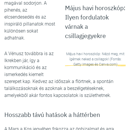
magával sodorjon. A
Május havi horoszkóp:
pihenés, az
Ilyen fordulatok
elcsendesedés és az
inspiráló pillanatok most
várnak a
különösen sokat
csillagjegyekre
adhatnak.
A Vénusz továbbra is az
Május havi horoszkóp: Nézd meg, mit
ígérnek neked a csillagok! (Forrás:
Ikrekben jár, így a
Getty Images és Canva.com)
kommunikáció és az
ismerkedés kiemelt
szerepet kap. Kedvez az időszak a flörtnek, a spontán
találkozásoknak és azoknak a beszélgetéseknek,
amelyekből akár fontos kapcsolatok is születhetnek.
Hosszabb távú hatások a háttérben
A Mars a Kos jegyében fokozza az önbizalmat és arra