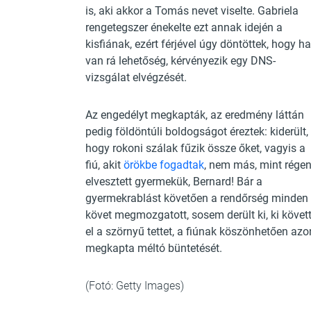
is, aki akkor a Tomás nevet viselte. Gabriela
rengetegszer énekelte ezt annak idején a
kisfiának, ezért férjével úgy döntöttek, hogy ha
van rá lehetőség, kérvényezik egy DNS-
vizsgálat elvégzését.
Az engedélyt megkapták, az eredmény láttán
pedig földöntúli boldogságot éreztek: kiderült,
hogy rokoni szálak fűzik össze őket, vagyis a
fiú, akit
örökbe fogadtak
, nem más, mint rége
elvesztett gyermekük, Bernard! Bár a
gyermekrablást követően a rendőrség minden
követ megmozgatott, sosem derült ki, ki követ
el a szörnyű tettet, a fiúnak köszönhetően azo
megkapta méltó büntetését.
(Fotó: Getty Images)