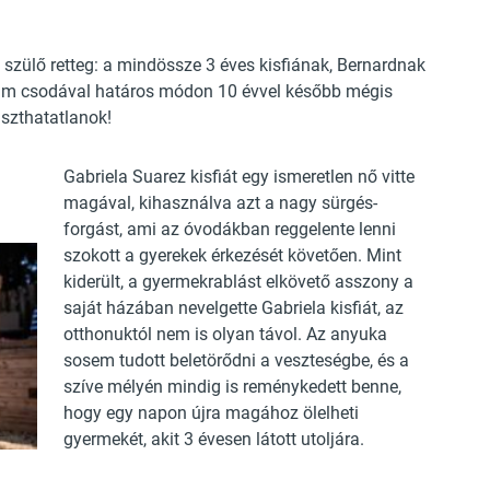
szülő retteg: a mindössze 3 éves kisfiának, Bernardnak
 ám csodával határos módon 10 évvel később mégis
aszthatatlanok!
Gabriela Suarez kisfiát egy ismeretlen nő vitte
magával, kihasználva azt a nagy sürgés-
forgást, ami az óvodákban reggelente lenni
szokott a gyerekek érkezését követően. Mint
kiderült, a gyermekrablást elkövető asszony a
saját házában nevelgette Gabriela kisfiát, az
otthonuktól nem is olyan távol. Az anyuka
sosem tudott beletörődni a veszteségbe, és a
szíve mélyén mindig is reménykedett benne,
hogy egy napon újra magához ölelheti
gyermekét, akit 3 évesen látott utoljára.