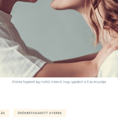
Örökbe fogadott egy kisfiút, kiderült, hogy igazából is ő az anyukája
LÁS
ÖRÖKBEFOGADOTT GYEREK