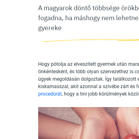
A magyarok döntő többsége örökb
fogadna, ha máshogy nem lehetne
gyereke
Hogy pótolja az elveszített gyermek után mara
önkéntesként, és több olyan szervezethez is 
ügyek megoldásán dolgoztak. Így találkozot
kiskamasszal, akit azonnal a szívébe zárt és f
procedúrát
, hogy a tini jobb körülmények köz