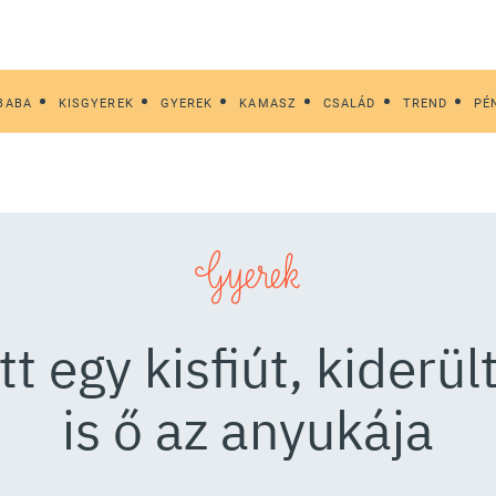
BABA
KISGYEREK
GYEREK
KAMASZ
CSALÁD
TREND
PÉ
Gyerek
 egy kisfiút, kiderül
is ő az anyukája