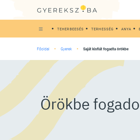
TEHERBEESÉS
TERHESSÉG
ANYA
Főoldal
Gyerek
Saját kisfiát fogadta örökbe
Örökbe fogadott