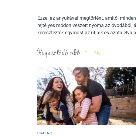
Ezzel az anyukával megtörtént, amitől minden 
rejtélyes módon veszett nyoma az óvodából,
keresztezték egymást az útjaik és azóta elvál
Kapcsolódó cikk
CSALÁD