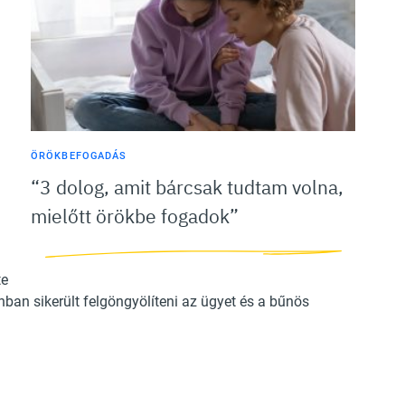
ÖRÖKBEFOGADÁS
“3 dolog, amit bárcsak tudtam volna,
mielőtt örökbe fogadok”
n
te
nban sikerült felgöngyölíteni az ügyet és a bűnös