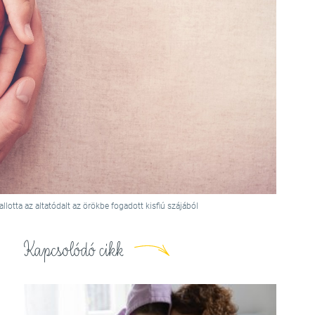
llotta az altatódalt az örökbe fogadott kisfiú szájából
Kapcsolódó cikk
ú