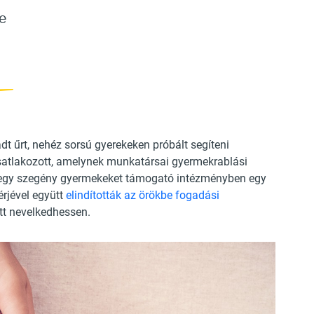
e
dt űrt, nehéz sorsú gyerekeken próbált segíteni
csatlakozott, amelynek munkatársai gyermekrablási
t egy szegény gyermekeket támogató intézményben egy
érjével együtt
elindították az örökbe fogadási
ött nevelkedhessen.