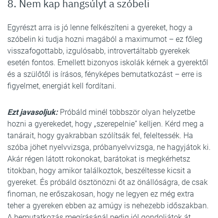
8. Nem kap hangsúlyt a szóbeli
Egyrészt arra is jó lenne felkészíteni a gyereket, hogy a
szóbelin ki tudja hozni magából a maximumot – ez főleg
visszafogottabb, izgulósabb, introvertáltabb gyerekek
esetén fontos. Emellett bizonyos iskolák kérnek a gyerektől
és a szülőtől is írásos, fényképes bemutatkozást – erre is
figyelmet, energiát kell fordítani.
Ezt javasoljuk:
Próbáld minél többször olyan helyzetbe
hozni a gyerekedet, hogy „szerepelnie” kelljen. Kérd meg a
tanárait, hogy gyakrabban szólítsák fel, feleltessék. Ha
szóba jöhet nyelvvizsga, próbanyelvvizsga, ne hagyjátok ki.
Akár régen látott rokonokat, barátokat is megkérhetsz
titokban, hogy amikor találkoztok, beszéltesse kicsit a
gyereket. És próbáld ösztönözni őt az önállóságra, de csak
finoman, ne erőszakosan, hogy ne legyen ez még extra
teher a gyereken ebben az amúgy is nehezebb időszakban.
A bemutatkozás megírásánál pedig jól gondoljátok át,