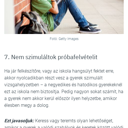
Fotó: Getty Images
7. Nem szimuláltok próbafelvételit
Ha jár felkészítőre, vagy az iskola hangsúlyt fektet erre,
akkor nyolcadikban részt vesz a gyerek szimulált
vizsgahelyzetben – a negyedikes és hatodikos gyerekeknél
ezt az iskola nem biztosítja. Pedig nagyon sokat számít, ha
a gyerek nem akkor kerül először ilyen helyzetbe, amikor
élesben megy a dolog.
Ezt javasoljuk:
Keress vagy teremts olyan lehetőséget,
amikor a gyerek a valódi szabályok és keretek között valódi