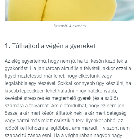
Szatmári Alexandra
1. Túlhajtod a végén a gyereket
Az elég egyértelmű, hogy nem jó, ha túl későn kezditek a
gyakorlást. Ha januárban aktuális a felvételi, akkor ezzel a
figyelmeztetéssel már lehet, hogy elkéstünk, vagy
legalábbis egy részével. Sokkal könnyebb úgy készülni, ha
kisebb lépésekben lehet haladni – így hatékonyabb,
kevésbé stresszes és megterhelő gyerek (és a szülő)
számára a folyamat. Ám előfordulhat, hogy ez nem jön
össze, akár mert későn álltatok neki, akár mert betegség
vagy bármi más miatt csúszik a terv. Ilyenkor abból az
időből kell kihozni a legtöbbet, ami maradt – viszont nem
szabad túlzásba esni. Ha a véghajrában nagyon nagy