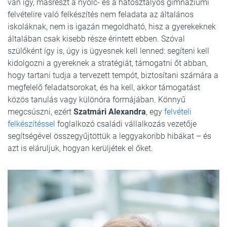
van így, másrészt a nyolc- és a hatosztályos gimnáziumi
felvételire való felkészítés nem feladata az általános
iskoláknak, nem is igazán megoldható, hisz a gyerekeknek
általában csak kisebb része érintett ebben. Szóval
szülőként így is, úgy is ügyesnek kell lenned: segíteni kell
kidolgozni a gyereknek a stratégiát, támogatni őt abban,
hogy tartani tudja a tervezett tempót, biztosítani számára a
megfelelő feladatsorokat, és ha kell, akkor támogatást
közös tanulás vagy különóra formájában. Könnyű
megcsúszni, ezért
Szatmári Alexandra
, egy
felvételi
felkészítéssel
foglalkozó családi vállalkozás vezetője
segítségével összegyűjtöttük a leggyakoribb hibákat – és
azt is eláruljuk, hogyan kerüljétek el őket.