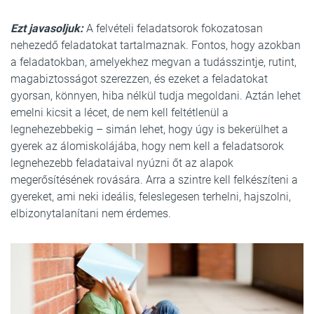
Ezt javasoljuk:
A felvételi feladatsorok fokozatosan
nehezedő feladatokat tartalmaznak. Fontos, hogy azokban
a feladatokban, amelyekhez megvan a tudásszintje, rutint,
magabiztosságot szerezzen, és ezeket a feladatokat
gyorsan, könnyen, hiba nélkül tudja megoldani. Aztán lehet
emelni kicsit a lécet, de nem kell feltétlenül a
legnehezebbekig – simán lehet, hogy úgy is bekerülhet a
gyerek az álomiskolájába, hogy nem kell a feladatsorok
legnehezebb feladataival nyúzni őt az alapok
megerősítésének rovására. Arra a szintre kell felkészíteni a
gyereket, ami neki ideális, feleslegesen terhelni, hajszolni,
elbizonytalanítani nem érdemes.