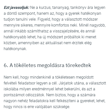
Ezt javasoljuk:
Ne a kurzus, tananyag, tankönyv ára legyen
a döntő szempont, hanem az, hogy a gyerek hatékonyan
tudjon tanulni vele. Figyeld, hogy a választott módszer
mennyire sikeres, mennyire komfortos neki. Minél nagyobb,
annál inkább számíthatsz a visszajelzésére, és annál
hatékonyabb lehet, ha új módszert próbáltok ki menet
közben, amennyiben az aktuálisat nem érzitek elég
hatékonynak.
6. A tökéletes megoldásra törekedtek
Nem kell, hogy mindenkinél a tökéletesen megoldott
felvételi feladatsor legyen a cél. Járjatok utána, a választott
iskolába milyen eredménnyel lehet bekerülni, és azt a
pontszámot célozzátok. Nem biztos, hogy a számára
nagyon nehéz feladatokra kell felkészíteni a gyereket, lehet,
hogy nincs is erre valójában szüksége.