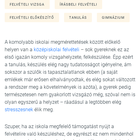
FELVÉTELI VIZSGA
ÍRÁSBELI FELVÉTELI
FELVÉTELI ELŐKÉSZÍTŐ
TANULÁS
GIMNÁZIUM
A komolyabb iskolai megmérettetések között előkelő
helyen van a
középiskolai felvételi
– sok gyereknek ez az
első igazán komoly vizsgahelyzete, felkészülése. Épp ezért
a tanulás, készülés elég nagy tudatosságot igényelne, ám
sokszor a szülők is tapasztalatlanok ebben (a saját
emlékek már erősen elhalványodtak, és elég sokat változott
a rendszer meg a követelmények is azóta), a gyerek pedig
természetesen nem gyakorlott vizsgázó még, szóval nem is
olyan egyszerű a helyzet – ráadásul a legtöbben elég
stresszesnek
élik meg.
Szuper, ha az iskola megfelelő támogatást nyújt a
felvételire való készüléshez, de egyrészt ez nem mindenhol