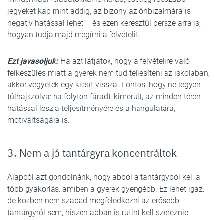
jegyeket kap mint addig, az bizony az önbizalmára is
negatív hatással lehet – és ezen keresztül persze arra is,
hogyan tudja majd megírni a felvételit.
Ezt javasoljuk:
Ha azt látjátok, hogy a felvételire való
felkészülés miatt a gyerek nem tud teljesíteni az iskolában,
akkor vegyetek egy kicsit vissza. Fontos, hogy ne legyen
túlhajszolva: ha folyton fáradt, kimerült, az minden téren
hatással lesz a teljesítményére és a hangulatára,
motiváltságára is.
3. Nem a jó tantárgyra koncentráltok
Alapból azt gondolnánk, hogy abból a tantárgyból kell a
több gyakorlás, amiben a gyerek gyengébb. Ez lehet igaz,
de közben nem szabad megfeledkezni az erősebb
tantárgyról sem, hiszen abban is rutint kell szereznie