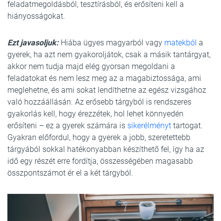
feladatmegoldásból, tesztírásból, és erősíteni kell a
hiányosságokat.
Ezt javasoljuk:
Hiába ügyes magyarból vagy
matekból
a
gyerek, ha azt nem gyakoroljátok, csak a másik tantárgyat,
akkor nem tudja majd elég gyorsan megoldani a
feladatokat és nem lesz meg az a magabiztossága, ami
meglehetne, és ami sokat lendíthetne az egész vizsgához
való hozzáállásán. Az erősebb tárgyból is rendszeres
gyakorlás kell, hogy érezzétek, hol lehet könnyedén
erősíteni – ez a gyerek számára is
sikerélményt
tartogat.
Gyakran előfordul, hogy a gyerek a jobb, szeretettebb
tárgyából sokkal hatékonyabban készíthető fel, így ha az
idő egy részét erre fordítja, összességében magasabb
összpontszámot ér el a két tárgyból.