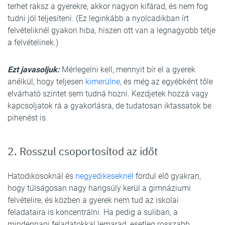
terhet raksz a gyerekre, akkor nagyon kifárad, és nem fog
tudni jól teljesíteni. (Ez leginkább a nyolcadikban írt
felvételiknél gyakori hiba, hiszen ott van a legnagyobb tétje
a felvételinek.)
Ezt javasoljuk:
Mérlegelni kell, mennyit bír el a gyerek
anélkül, hogy teljesen
kimerülne
, és még az egyébként tőle
elvárható szintet sem tudná hozni. Kezdjetek hozzá vagy
kapcsoljatok rá a gyakorlásra, de tudatosan iktassatok be
pihenést is.
2. Rosszul csoportosítod az időt
Hatodikosoknál és
negyedikeseknél
fordul elő gyakran,
hogy túlságosan nagy hangsúly kerül a gimnáziumi
felvételire, és közben a gyerek nem tud az iskolai
feladataira is koncentrálni. Ha pedig a suliban, a
mindennapi feladatokkal lemarad, esetleg rosszabb