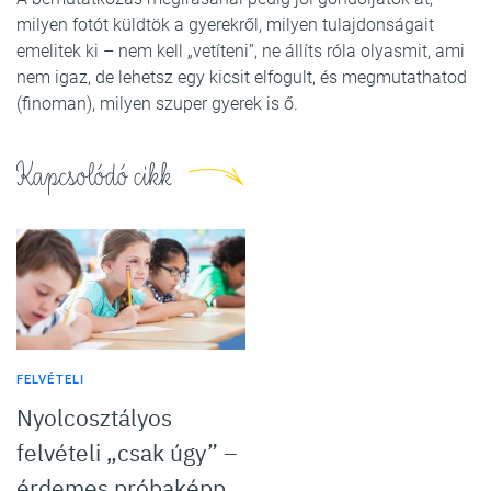
milyen fotót küldtök a gyerekről, milyen tulajdonságait
emelitek ki – nem kell „vetíteni”, ne állíts róla olyasmit, ami
nem igaz, de lehetsz egy kicsit elfogult, és megmutathatod
(finoman), milyen szuper gyerek is ő.
Kapcsolódó cikk
FELVÉTELI
Nyolcosztályos
felvételi „csak úgy” –
érdemes próbaképp