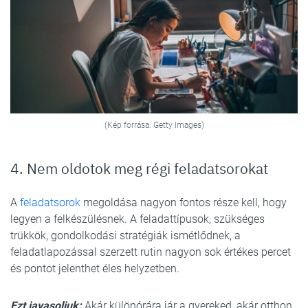
(Kép forrása: Getty Images)
4. Nem oldotok meg régi feladatsorokat
A
feladatsorok
megoldása nagyon fontos része kell, hogy
legyen a felkészülésnek. A feladattípusok, szükséges
trükkök, gondolkodási stratégiák ismétlődnek, a
feladatlapozással szerzett rutin nagyon sok értékes percet
és pontot jelenthet éles helyzetben.
Ezt javasoljuk:
Akár különórára jár a gyereked, akár otthon