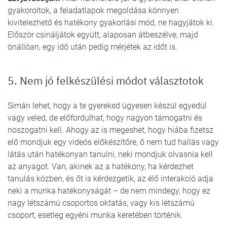
gyakoroltok, a feladatlapok megoldása könnyen
kivitelezhető és hatékony gyakorlási mód, ne hagyjátok ki.
Először csináljátok együtt, alaposan átbeszélve, majd
önállóan, egy idő után pedig mérjétek az időt is.
5. Nem jó felkészülési módot választotok
Simán lehet, hogy a te gyereked ügyesen készül egyedül
vagy veled, de előfordulhat, hogy nagyon támogatni és
noszogatni kell. Ahogy az is megeshet, hogy hiába fizetsz
elő mondjuk egy videós előkészítőre, ő nem tud hallás vagy
látás után hatékonyan tanulni, neki mondjuk olvasnia kell
az anyagot. Van, akinek az a hatékony, ha kérdezhet
tanulás közben, és őt is kérdezgetik, az élő interakció adja
neki a munka hatékonyságát – de nem mindegy, hogy ez
nagy létszámú csoportos oktatás, vagy kis létszámú
csoport, esetleg egyéni munka keretében történik.