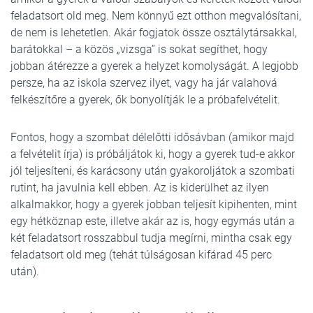
feladatsort old meg. Nem könnyű ezt otthon megvalósítani,
de nem is lehetetlen. Akár fogjatok össze osztálytársakkal,
barátokkal – a közös „vizsga” is sokat segíthet, hogy
jobban átérezze a gyerek a helyzet komolyságát. A legjobb
persze, ha az iskola szervez ilyet, vagy ha jár valahová
felkészítőre a gyerek, ők bonyolítják le a próbafelvételit.
Fontos, hogy a szombat délelőtti idősávban (amikor majd
a felvételit írja) is próbáljátok ki, hogy a gyerek tud-e akkor
jól teljesíteni, és karácsony után gyakoroljátok a szombati
rutint, ha javulnia kell ebben. Az is kiderülhet az ilyen
alkalmakkor, hogy a gyerek jobban teljesít kipihenten, mint
egy hétköznap este, illetve akár az is, hogy egymás után a
két feladatsort rosszabbul tudja megírni, mintha csak egy
feladatsort old meg (tehát túlságosan kifárad 45 perc
után).