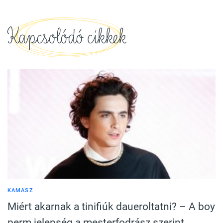
Kapcsolódó cikkek
KAMASZ
Miért akarnak a tinifiúk daueroltatni? – A boy
perm jelenség a mesterfodrász szerint