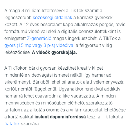
A maga 3 milliárd letöltésével a TikTok számít a
legnészerűbb
közösségi oldalnak
a kamasz gyerekek
között. A 12 éves besorolást kapó alkalmazás pörgős, rövid
formátumú videóival eléri a digitális bennszülöttekként is
emlegetett
Z-generáció
magas ingerküszöbét. A TikTok a
gyors (15 mp vagy 3 p-s) videóival
a felgyorsult világ
leképződése.
A videók gyorskajája.
A TikTokon bárki gyorsan készíthet kreatív klipet
mindenféle videóvágási ismeret nélkül, így hamar ad
sikerélményt. Bárkiből lehet pillanatok alatt véleményvezér,
kortól, nemtől függetlenül. Ugyanakkor rendkívül addiktív –
hamar rá lehet csavarodni a like-vadászatra. A minden
mennyiségben és minőségben elérhető, szórakoztató
tartalom, az alkotás öröme és a villámkapcsolat lehetősége
a kortársakkal
instant dopaminforrássá
teszi a TikTokot a
fiatalok
számára.