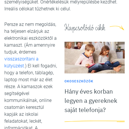
személyiségüket. Önértékelésük mélyrepülésbe kezdhet.
Irreális célokat tűzhetnek ki célul.
Persze az nem megoldás,
Kapcsolódó cikk
ha teljesen elzárjuk az
elektronikai eszközöktől a
kamaszt. (Ám amennyire
tudjuk, érdemes
visszaszorítani a
kütyüzést
.) El kell fogadni,
hogy a telefon, táblagép,
laptop most már az élet
OKOSESZKÖZÖK
része. A kamaszok ezek
Hány éves korban
segítségével
legyen a gyereknek
kommunikálnak, online
csatornán keresztül
saját telefonja?
kapják az iskolai
feladatokat, leckét,
információkat. A