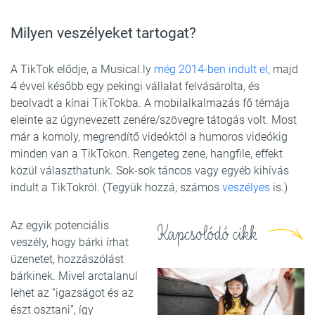
Milyen veszélyeket tartogat?
A TikTok elődje, a Musical.ly
még 2014-ben indult el
, majd
4 évvel később egy pekingi vállalat felvásárolta, és
beolvadt a kínai TikTokba. A mobilalkalmazás fő témája
eleinte az úgynevezett zenére/szövegre tátogás volt. Most
már a komoly, megrendítő videóktól a humoros videókig
minden van a TikTokon. Rengeteg zene, hangfile, effekt
közül választhatunk. Sok-sok táncos vagy egyéb kihívás
indult a TikTokról. (Tegyük hozzá, számos
veszélyes
is.)
Az egyik potenciális
Kapcsolódó cikk
veszély, hogy bárki írhat
üzenetet, hozzászólást
bárkinek. Mivel arctalanul
lehet az “igazságot és az
észt osztani”, így