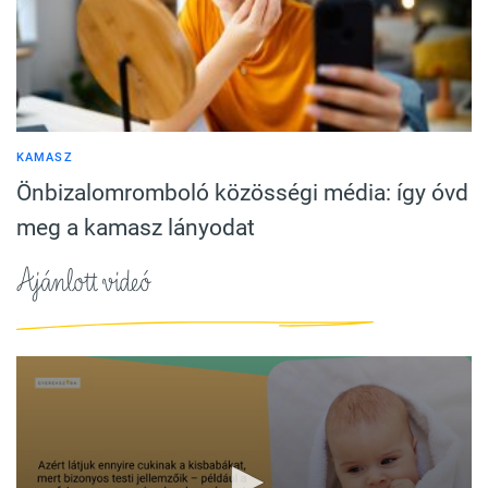
KAMASZ
Önbizalomromboló közösségi média: így óvd
meg a kamasz lányodat
Ajánlott videó