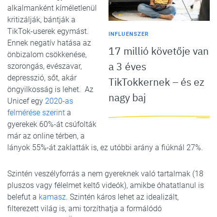
alkalmanként kíméletlenül
kritizálják, bántják a
TikTok-userek egymást.
INFLUENSZER
Ennek negatív hatása az
17 millió követője van
önbizalom csökkenése,
a 3 éves
szorongás, evészavar,
depresszió, sőt, akár
TikTokkernek – és ez
öngyilkosság is lehet. Az
nagy baj
Unicef egy
2020-as
felmérése szerint
a
gyerekek 60%-át csúfolták
már az online térben, a
lányok 55%-át zaklatták is, ez utóbbi arány a fiúknál 27%.
Szintén veszélyforrás a nem gyereknek való tartalmak (18
pluszos vagy félelmet keltő videók), amikbe óhatatlanul is
belefut a
kamasz
. Szintén káros lehet az idealizált,
filterezett világ is, ami torzíthatja a formálódó