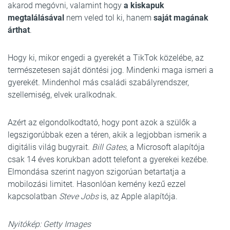
akarod megóvni, valamint hogy
a kiskapuk
megtalálásával
nem veled tol ki, hanem
saját magának
árthat
.
Hogy ki, mikor engedi a gyerekét a TikTok közelébe, az
természetesen saját döntési jog. Mindenki maga ismeri a
gyerekét. Mindenhol más családi szabályrendszer,
szellemiség, elvek uralkodnak.
Azért az elgondolkodtató, hogy pont azok a szülők a
legszigorúbbak ezen a téren, akik a legjobban ismerik a
digitális világ bugyrait.
Bill Gates
, a Microsoft alapítója
csak 14 éves korukban adott telefont a gyerekei kezébe.
Elmondása szerint nagyon szigorúan betartatja a
mobilozási limitet. Hasonlóan kemény kezű ezzel
kapcsolatban
Steve Jobs
is, az Apple alapítója.
Nyitókép: Getty Images