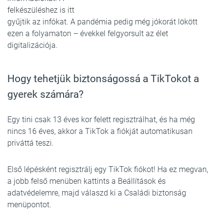
felkészüléshez is itt
gyűjtik az infókat. A pandémia pedig még jókorát lökött
ezen a folyamaton – évekkel felgyorsult az élet
digitalizációja.
Hogy tehetjük biztonságossá a TikTokot a
gyerek számára?
Egy tini csak 13 éves kor felett regisztrálhat, és ha még
nincs 16 éves, akkor a TikTok a fiókját automatikusan
priváttá teszi.
Első lépésként regisztrálj egy TikTok fiókot! Ha ez megvan,
a jobb felső menüben kattints a Beállítások és
adatvédelemre, majd válaszd ki a Családi biztonság
menüpontot.