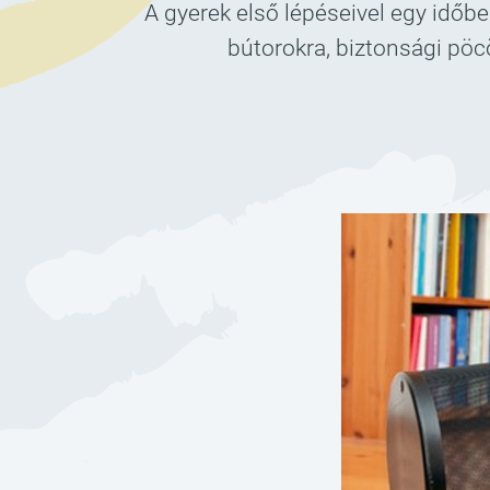
A gyerek első lépéseivel egy időb
bútorokra, biztonsági pöc