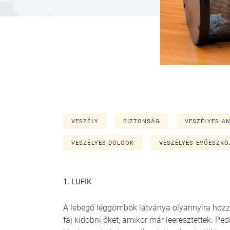
VESZÉLY
BIZTONSÁG
VESZÉLYES A
VESZÉLYES DOLGOK
VESZÉLYES EVŐESZKÖ
1. LUFIK
A lebegő léggömbök látványa olyannyira hozzát
fáj kidobni őket, amikor már leeresztettek. Pe