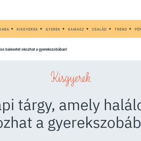
BABA
KISGYEREK
GYEREK
KAMASZ
CSALÁD
TREND
PÉ
álos balesetet okozhat a gyerekszobában!
Kisgyerek
i tárgy, amely halál
ozhat a gyerekszobáb