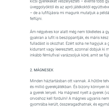
kicsi gyerekeket veszélyezteti – évente több 
üveggolyóktól és az apró játékoktól együttvéve
– de a lufifújásra mi magunk mutatjuk a példát
felfújni.
Ám négyéves kor alatt még nem tökéletes a gye
gyakran a lufit is beszippantják, és máris kész a
fulladást is okozhat. Ezért soha ne hagyjuk a gy
kidurrant vagy leeresztett, azonnal dobjuk ki
inkább fémlufival varázsoljuk köré, amit se fú
2. MÁGNESEK
Minden háztartásban ott vannak. A hűtőre teh
és millió gyerekjátékban. És bizony könnyen k
a gyerek lenyeli. Ha mágnest nyelt a gyerek (
orvoshoz kell fordulni! A mágnes ugyanis nem
gyomrába került, összeragadhatnak, és egymás