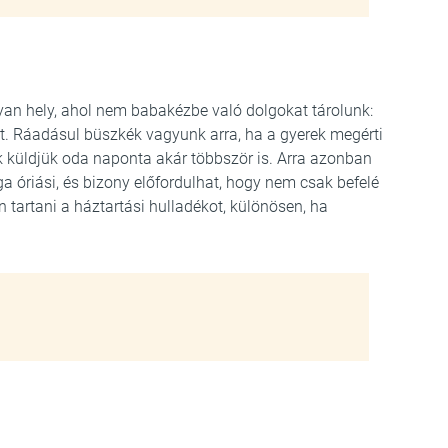
yan hely, ahol nem babakézbe való dolgokat tárolunk:
kat. Ráadásul büszkék vagyunk arra, ha a gyerek megérti
k küldjük oda naponta akár többször is. Arra azonban
 óriási, és bizony előfordulhat, hogy nem csak befelé
en tartani a háztartási hulladékot, különösen, ha