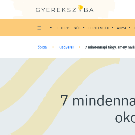
TEHERBEESÉS
TERHESSÉG
ANYA
Főoldal
Kisgyerek
7 mindennapi tárgy, amely hal
7 mindennap
ok