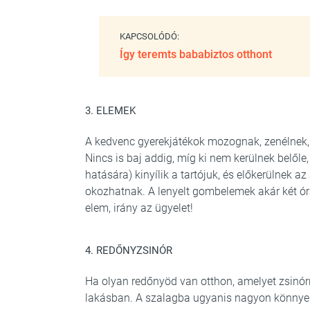
KAPCSOLÓDÓ:
Így teremts bababiztos otthont
3. ELEMEK
A kedvenc gyerekjátékok mozognak, zenélnek,
Nincs is baj addig, míg ki nem kerülnek belőle
hatására) kinyílik a tartójuk, és előkerülnek a
okozhatnak. A lenyelt gombelemek akár két óra 
elem, irány az ügyelet!
4. REDŐNYZSINÓR
Ha olyan redőnyöd van otthon, amelyet zsinórra
lakásban. A szalagba ugyanis nagyon könnyen 