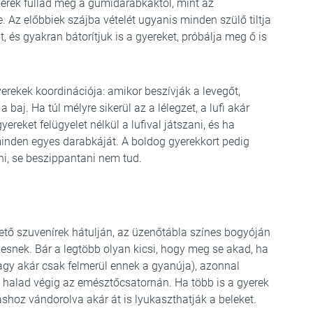
gyerek fullad meg a gumidarabkáktól, mint az
. Az előbbiek szájba vételét ugyanis minden szülő tiltja
, és gyakran bátorítjuk is a gyereket, próbálja meg ő is
rekek koordinációja: amikor beszívják a levegőt,
 baj. Ha túl mélyre sikerül az a lélegzet, a lufi akár
ereket felügyelet nélkül a lufival játszani, és ha
 minden egyes darabkáját. A boldog gyerekkort pedig
jni, se beszippantani nem tud.
ető szuvenírek hátulján, az üzenőtábla színes bogyóján
iesnek. Bár a legtöbb olyan kicsi, hogy meg se akad, ha
vagy akár csak felmerül ennek a gyanúja), azonnal
 halad végig az emésztőcsatornán. Ha több is a gyerek
hoz vándorolva akár át is lyukaszthatják a beleket.