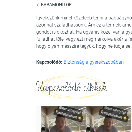
7. BABAMONITOR
Igyekszünk minél közelebb tenni a babaágyhoz
azonnal szaladhassunk. Ám ez a termék, amel
gondot is okozhat. Ha ugyanis közel van a gye
fulladhat tőle, vagy ezt megmarkolva akár a fej
hogy olyan messzire tegyük, hogy ne tudja se
Kapcsolódó:
Biztonság a gyerekszobában
Kapcsolódó cikkek