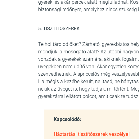
gyerek, és akár percek alatt megfulladhat. Kös
biztonsági redőnyre, amelyhez nincs szükség 
5. TISZTÍTÓSZEREK
Te hol tárolod őket? Zárható, gyerekbiztos hel
mondjuk, a mosogató alatt? Az utóbbi nagyon
vonzóak a gyerekek számára, akiknek fogalmuk 
üvegekben nem üdítő van. Akár egyetlen kortyt
szenvedhetnek. A spriccelős még veszélyeseb
Ha mégis a kezébe került, ne itasd, ne hányt
nekik az üveget is, hogy tudják, mi történt. 
gyerekzárral ellátott polcot, amit csak te tudsz 
Kapcsolódó:
Háztartási tisztítószerek veszélyei