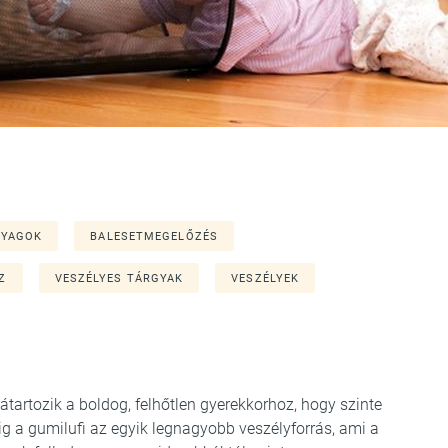
NYAGOK
BALESETMEGELŐZÉS
Z
VESZÉLYES TÁRGYAK
VESZÉLYEK
artozik a boldog, felhőtlen gyerekkorhoz, hogy szinte
dig a gumilufi az egyik legnagyobb veszélyforrás, ami a