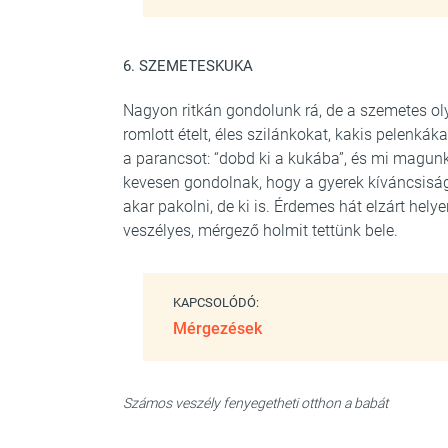
6. SZEMETESKUKA
Nagyon ritkán gondolunk rá, de a szemetes ol
romlott ételt, éles szilánkokat, kakis pelenká
a parancsot: “dobd ki a kukába”, és mi magun
kevesen gondolnak, hogy a gyerek kíváncsisága
akar pakolni, de ki is. Érdemes hát elzárt hely
veszélyes, mérgező holmit tettünk bele.
KAPCSOLÓDÓ:
Mérgezések
Számos veszély fenyegetheti otthon a babát