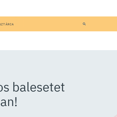
NZTÁRCA
os balesetet
an!