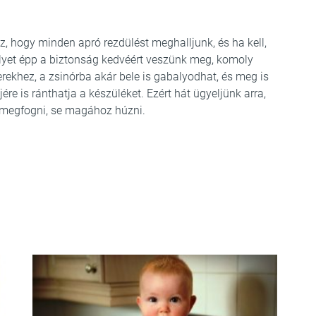
, hogy minden apró rezdülést meghalljunk, és ha kell,
yet épp a biztonság kedvéért veszünk meg, komoly
rekhez, a zsinórba akár bele is gabalyodhat, és meg is
ére is ránthatja a készüléket. Ezért hát ügyeljünk arra,
 megfogni, se magához húzni.