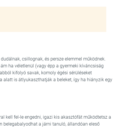
 dudálnak, csillognak, és persze elemmel működnek.
, ám ha véletlenül (vagy épp a gyermeki kíváncsiság
z abból kifolyó savak, komoly égési sérüléseket
alatt is átlyukaszthatják a beleket, így ha hiányzik egy
l kell fel-le engedni, igazi kis akasztófát működtetsz a
belegabalyodhat a járni tanuló, állandóan eleső