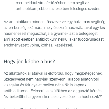
mert például vírusfertőzésben nem segít az
antibiotikum, ebben az esetben felesleges szedni.
Az antibiotikum mindent összevetve egy hatalmas segítség
az emberiség számára, mely ésszerű használatával egy kis
hasmenéssel megúszhatja a gyermek azt a betegséget,
ami adott esetben antibiotikum nélkül akár tüdőgyulladást
eredményezett volna, kórházi kezeléssel.
Hogy jön képbe a hús?
Az állattartók állataival is előfordul, hogy megbetegednek.
Szegényeket nem hagyják szenvedni, alapos állatorvosi
vizsgálat és felügyelet mellett néha ők is kapnak
antibiotikumot. Felmerül a szülőkben az aggasztó kérdés:
“ez bekerülhet a gyermekem szervezetébe, ha húst eszik?”