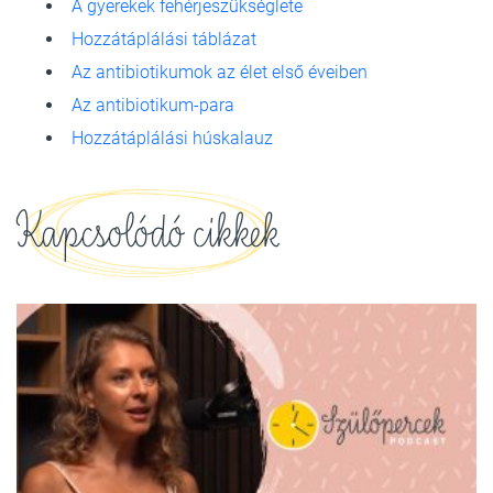
A gyerekek fehérjeszükséglete
Hozzátáplálási táblázat
Az antibiotikumok az élet első éveiben
Az antibiotikum-para
Hozzátáplálási húskalauz
Kapcsolódó cikkek