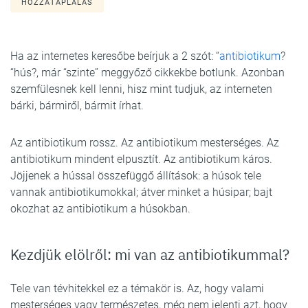
HOZZÁTÁPLÁLÁS
Ha az internetes keresőbe beírjuk a 2 szót: “
antibiotikum
?
“hús?, már “szinte” meggyőző cikkekbe botlunk. Azonban
szemfülesnek kell lenni, hisz mint tudjuk, az interneten
bárki, bármiről, bármit írhat.
Az antibiotikum rossz. Az antibiotikum mesterséges. Az
antibiotikum mindent elpusztít. Az antibiotikum káros.
Jöjjenek a hússal összefüggő állítások: a húsok tele
vannak antibiotikumokkal; átver minket a húsipar; bajt
okozhat az antibiotikum a húsokban.
Kezdjük elölről: mi van az antibiotikummal?
Tele van tévhitekkel ez a témakör is. Az, hogy valami
mesterséges vagy természetes, még nem jelenti azt, hogy