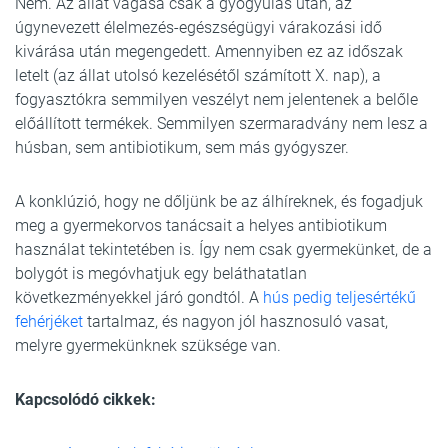
Nem. Az állat vágása csak a gyógyulás után, az
úgynevezett élelmezés-egészségügyi várakozási idő
kivárása után megengedett. Amennyiben ez az időszak
letelt (az állat utolsó kezelésétől számított X. nap), a
fogyasztókra semmilyen veszélyt nem jelentenek a belőle
előállított termékek. Semmilyen szermaradvány nem lesz a
húsban, sem antibiotikum, sem más gyógyszer.
A konklúzió, hogy ne dőljünk be az álhíreknek, és fogadjuk
meg a gyermekorvos tanácsait a helyes antibiotikum
használat tekintetében is. Így nem csak gyermekünket, de a
bolygót is megóvhatjuk egy beláthatatlan
következményekkel járó gondtól. A
hús pedig teljesértékű
fehérjéket
tartalmaz, és nagyon jól hasznosuló vasat,
melyre gyermekünknek szüksége van.
Kapcsolódó cikkek: