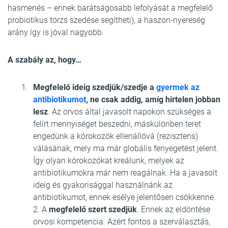
hasmenés – ennek barátságosabb lefolyását a megfelelő
probiotikus törzs szedése segítheti), a haszon-nyereség
arány így is jóval nagyobb.
A szabály az, hogy…
Megfelelő ideig szedjük/szedje a
gyermek az
antibiotikumot
, ne csak addig, amíg hirtelen jobban
lesz
. Az orvos által javasolt napokon szükséges a
felírt mennyiséget beszedni, máskülönben teret
engedünk a kórokozók ellenállóvá (rezisztens)
válásának, mely ma már globális fenyegetést jelent.
Így olyan kórokozókat kreálunk, melyek az
antibiotikumokra már nem reagálnak. Ha a javasolt
ideig és gyakorisággal használnánk az
antibiotikumot, ennek esélye jelentősen csökkenne.
2. A
megfelelő szert szedjük
. Ennek az eldöntése
orvosi kompetencia. Azért fontos a szerválasztás,