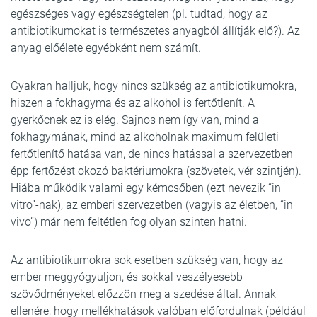
egészséges vagy egészségtelen (pl. tudtad, hogy az
antibiotikumokat is természetes anyagból állítják elő?). Az
anyag előélete egyébként nem számít.
Gyakran halljuk, hogy nincs szükség az antibiotikumokra,
hiszen a fokhagyma és az alkohol is fertőtlenít. A
gyerkőcnek ez is elég. Sajnos nem így van, mind a
fokhagymának, mind az alkoholnak maximum felületi
fertőtlenítő hatása van, de nincs hatással a szervezetben
épp fertőzést okozó baktériumokra (szövetek, vér szintjén).
Hiába működik valami egy kémcsőben (ezt nevezik “in
vitro”-nak), az emberi szervezetben (vagyis az életben, “in
vivo”) már nem feltétlen fog olyan szinten hatni.
Az antibiotikumokra sok esetben szükség van, hogy az
ember meggyógyuljon, és sokkal veszélyesebb
szövődményeket előzzön meg a szedése által. Annak
ellenére, hogy mellékhatások valóban előfordulnak (például