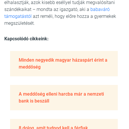
elhalasztják, azok kisebb eséllyel tudják megvalósítani
szándékaikat – mondta az igazgató, aki a
babaváró
támogatástól
azt reméli, hogy előre hozza a gyermekek
megszületését.
Kapcsolódó cikkeink:
Minden negyedik magyar házaspárt érint a
meddőség
A meddőség elleni harcba már a nemzeti
bank is beszáll
8 dolog, amit tudnod kell a férfiak