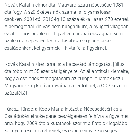
Novák Katalin elmondta: Magyarország népessége 1981
óta fogy. A szülőképes nők száma is folyamatosan
csökken, 2001-től 2016-ig 10 százalékkal, azaz 270 ezerrel.
A demográfiai kihívás nem hungarikum, a nyugati világban
ez általános probléma. Egyetlen európai országban sem
születik a népesség fenntartásához elegendő, azaz
családonként két gyermek – hívta fel a figyelmet.
Novák Katalin kitért arra is: a babaváró támogatást július
óta több mint 55 ezer pár igényelte. Az államtitkár kiemelte,
hogy a családok támogatására az európai államok közül
Magyarország költi arányaiban a legtöbbet, a GDP közel öt
százalékát.
Fűrész Tünde, a Kopp Mária Intézet a Népesedésért és a
Családokért elnöke panelbeszélgetésen felhívta a figyelmet
arra, hogy 2009 óta a kutatások szerint a fiatalok legalább
két gyermeket szeretnének, és éppen ennyi szükséges