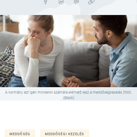
A kormány azt ígéri mindenki számára elérhető lesz a meddőségkezelés (fotó:
iStock)
MEDDŐSÉG
MEDDŐSÉGI KEZELÉS