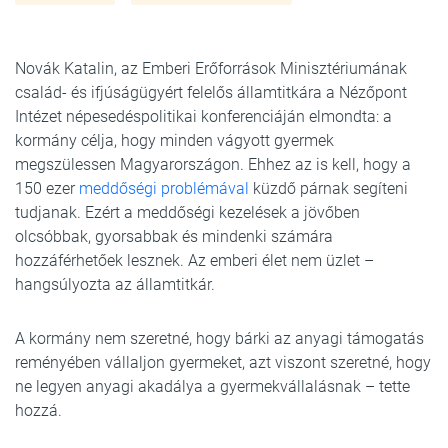
Novák Katalin, az Emberi Erőforrások Minisztériumának
család- és ifjúságügyért felelős államtitkára a Nézőpont
Intézet népesedéspolitikai konferenciáján elmondta: a
kormány célja, hogy minden vágyott gyermek
megszülessen Magyarországon. Ehhez az is kell, hogy a
150 ezer
meddőségi problémával
küzdő párnak segíteni
tudjanak. Ezért a meddőségi kezelések a jövőben
olcsóbbak, gyorsabbak és mindenki számára
hozzáférhetőek lesznek. Az emberi élet nem üzlet –
hangsúlyozta az államtitkár.
A kormány nem szeretné, hogy bárki az anyagi támogatás
reményében vállaljon gyermeket, azt viszont szeretné, hogy
ne legyen anyagi akadálya a gyermekvállalásnak – tette
hozzá.