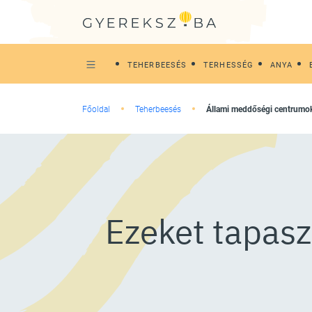
TEHERBEESÉS
TERHESSÉG
ANYA
Főoldal
Teherbeesés
Állami meddőségi centrumo
Ezeket tapasz