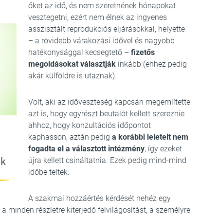
őket az idő, és nem szeretnének hónapokat
vesztegetni, ezért nem élnek az ingyenes
asszisztált reprodukciós eljárásokkal, helyette
– a rövidebb várakozási idővel és nagyobb
hatékonysággal kecsegtető –
fizetős
megoldásokat választják
inkább (ehhez pedig
akár külföldre is utaznak).
Volt, aki az időveszteség kapcsán megemlítette
azt is, hogy egyrészt beutalót kellett szereznie
ahhoz, hogy konzultációs időpontot
kaphasson, aztán pedig
a korábbi leleteit nem
fogadta el a választott intézmény
, így ezeket
ok
újra kellett csináltatnia. Ezek pedig mind-mind
időbe teltek.
A szakmai hozzáértés kérdését nehéz egy
 a minden részletre kiterjedő felvilágosítást, a személyre