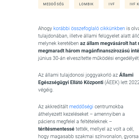
MEDDŐSÉG
LOMBIK
IVF
IVF 
Ahogy
korábbi összefoglaló cikkünkben
is olv
tulajdonában, illetve állami felügyelet alatt 
melynek keretében
az állam megvásárolt hat 
megmaradt három magánfinanszírozású inté
június 30-án elveszítette működési engedélyét
Az állami tulajdonosi joggyakorló az
Állami
Egészségügyi Ellátó Központi
(ÁEEK) lett 202
végéig.
Az akkreditált
meddőségi
centrumokba
áthelyezett kezeléseket – amennyiben a
páciens megfelel a feltételeknek –
térítésmentessé
tették, mellyel az volt a cél,
hogy magasabb szakmai színvonalon, gyors