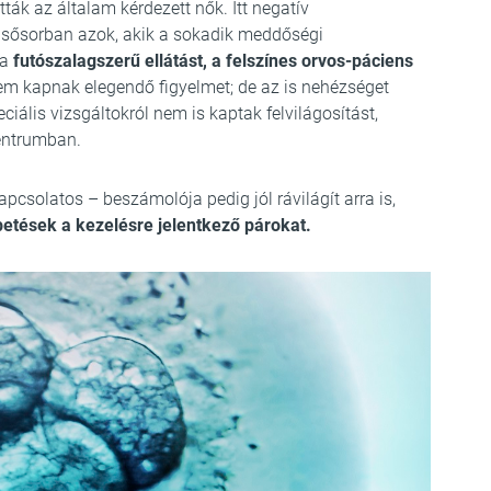
ták az általam kérdezett nők. Itt negatív
lsősorban azok, akik a sokadik meddőségi
 a
futószalagszerű ellátást, a felszínes orvos-páciens
nem kapnak elegendő figyelmet; de az is nehézséget
ális vizsgáltokról nem is kaptak felvilágosítást,
centrumban.
solatos – beszámolója pedig jól rávilágít arra is,
petések a kezelésre jelentkező párokat.