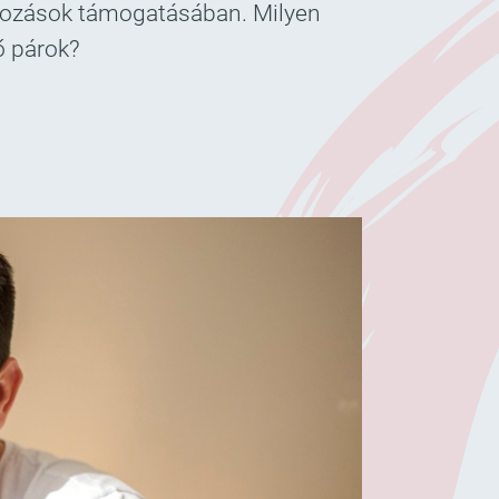
atkozások támogatásában. Milyen
ő párok?