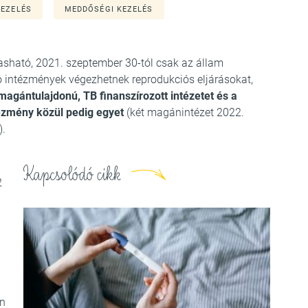
KEZELÉS
MEDDŐSÉGI KEZELÉS
asható, 2021. szeptember 30-tól csak az állam
álló intézmények végezhetnek reprodukciós eljárásokat,
magántulajdonú, TB finanszírozott intézetet és a
zmény közül pedig egyet
(két magánintézet 2022.
).
Kapcsolódó cikk
2
an