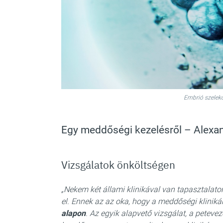
Embrió szelekc
Egy meddőségi kezelésről – Alexan
Vizsgálatok önköltségen
„Nekem két állami klinikával van tapasztala
el. Ennek az az oka, hogy a meddőségi klinik
alapon
. Az egyik alapvető vizsgálat, a petevez