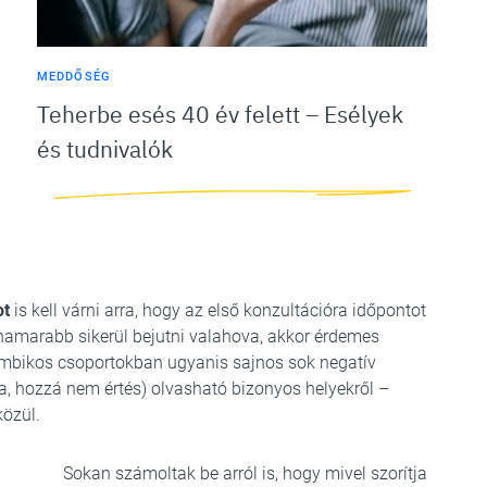
MEDDŐSÉG
Teherbe esés 40 év felett – Esélyek
és tudnivalók
ot
is kell várni arra, hogy az első konzultációra időpontot
hamarabb sikerül bejutni valahova, akkor érdemes
ombikos csoportokban ugyanis sajnos sok negatív
, hozzá nem értés) olvasható bizonyos helyekről –
közül.
Sokan számoltak be arról is, hogy mivel szorítja