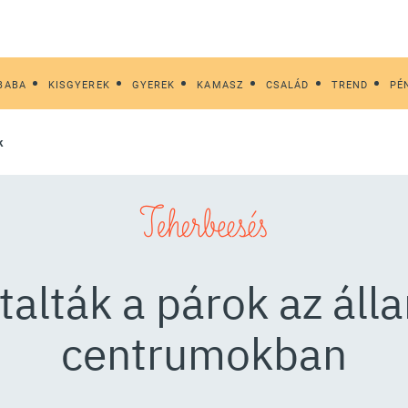
BABA
KISGYEREK
GYEREK
KAMASZ
CSALÁD
TREND
PÉ
k
Teherbeesés
talták a párok az ál
centrumokban