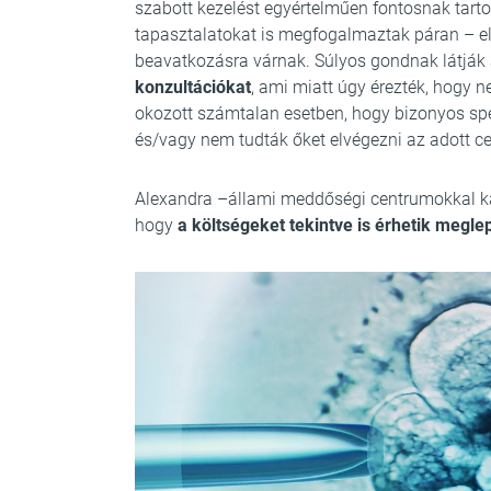
szabott kezelést egyértelműen fontosnak tartot
tapasztalatokat is megfogalmaztak páran – e
beavatkozásra várnak. Súlyos gondnak látják
konzultációkat
, ami miatt úgy érezték, hogy 
okozott számtalan esetben, hogy bizonyos speci
és/vagy nem tudták őket elvégezni az adott 
Alexandra –állami meddőségi centrumokkal kapc
hogy
a költségeket tekintve is érhetik megle