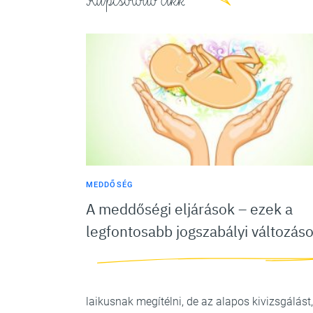
Kapcsolódó cikk
MEDDŐSÉG
A meddőségi eljárások – ezek a
legfontosabb jogszabályi változás
laikusnak megítélni, de az alapos kivizsgálást,