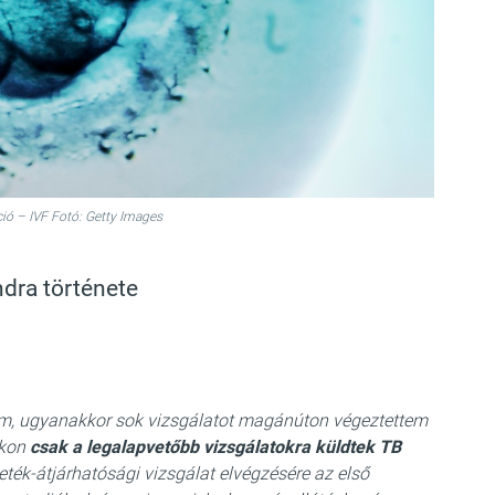
ió – IVF Fotó: Getty Images
dra története
tom, ugyanakkor sok vizsgálatot magánúton végeztettem
ákon
csak a legalapvetőbb vizsgálatokra küldtek TB
eték-
átjárhatósági vizsgálat elvégzésére az első