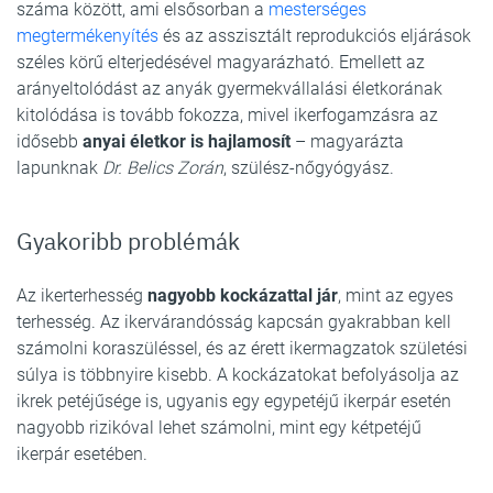
száma között, ami elsősorban a
mesterséges
megtermékenyítés
és az asszisztált reprodukciós eljárások
széles körű elterjedésével magyarázható. Emellett az
arányeltolódást az anyák gyermekvállalási életkorának
kitolódása is tovább fokozza, mivel ikerfogamzásra az
idősebb
anyai életkor is hajlamosít
– magyarázta
lapunknak
Dr. Belics Zorán
, szülész-nőgyógyász.
Gyakoribb problémák
Az ikerterhesség
nagyobb kockázattal jár
, mint az egyes
terhesség. Az ikervárandósság kapcsán gyakrabban kell
számolni koraszüléssel, és az érett ikermagzatok születési
súlya is többnyire kisebb. A kockázatokat befolyásolja az
ikrek petéjűsége is, ugyanis egy egypetéjű ikerpár esetén
nagyobb rizikóval lehet számolni, mint egy kétpetéjű
ikerpár esetében.