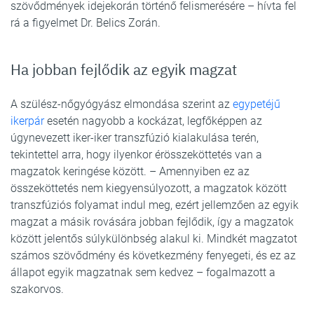
szövődmények idejekorán történő felismerésére – hívta fel
rá a figyelmet Dr. Belics Zorán.
Ha jobban fejlődik az egyik magzat
A szülész-nőgyógyász elmondása szerint az
egypetéjű
ikerpár
esetén nagyobb a kockázat, legfőképpen az
úgynevezett iker-iker transzfúzió kialakulása terén,
tekintettel arra, hogy ilyenkor érösszeköttetés van a
magzatok keringése között. – Amennyiben ez az
összeköttetés nem kiegyensúlyozott, a magzatok között
transzfúziós folyamat indul meg, ezért jellemzően az egyik
magzat a másik rovására jobban fejlődik, így a magzatok
között jelentős súlykülönbség alakul ki. Mindkét magzatot
számos szövődmény és következmény fenyegeti, és ez az
állapot egyik magzatnak sem kedvez – fogalmazott a
szakorvos.