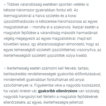
– Többes várandósság esetében spontán vetélés is
kétszer-háromszor gyakrabban fordul elő. Az
ikermagzatoknál a halva születés és a korai
újszülötthalálozás is kétszerese-háromszorosa az egyes
magzatokénak – mondta el a szakorvos. Ikerpár esetén a
magzatok fejlődése a várandóság második harmadának
végéig megegyezik az egyes magzatokéval, majd ezt
követően lassul, így általánosságban elmondató, hogy az
egyes terhességből született újszülöttekhez viszonyítva, az
ikerterhességből született újszülöttek súlya kisebb.
– Ikerterhesség esetén számolni kell fekvési, tartási,
beilleszkedési rendellenességek gyakoribb előfordulásával,
mindemellett gyakrabban fordulhatnak elő anyai
szövődmények is. Figyelembe véve a nagyobb kockázatot,
ha valaki ikreket vár,
gyakoribb ellenőrzésre
van szükség:
nagyobb hangsúlyt kell fektetni a magzatok fejlődésének
ellenőrzésére, az egyes, ikerterhességre jellemző