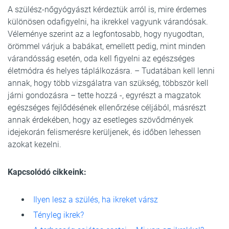
A szülész-nőgyógyászt kérdeztük arról is, mire érdemes
különösen odafigyelni, ha ikrekkel vagyunk várandósak.
Véleménye szerint az a legfontosabb, hogy nyugodtan,
örömmel várjuk a babákat, emellett pedig, mint minden
várandósság esetén, oda kell figyelni az egészséges
életmódra és helyes táplálkozásra. – Tudatában kell lenni
annak, hogy több vizsgálatra van szükség, többször kell
járni gondozásra – tette hozzá -, egyrészt a magzatok
egészséges fejlődésének ellenőrzése céljából, másrészt
annak érdekében, hogy az esetleges szövődmények
idejekorán felismerésre kerüljenek, és időben lehessen
azokat kezelni.
Kapcsolódó cikkeink:
Ilyen lesz a szülés, ha ikreket vársz
Tényleg ikrek?