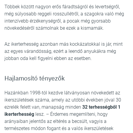
Többek között nagyon erős fáradtságról és levertségről,
még súlyosabb reggeli rosszullétről, a szagokra való még
intenzívebb érzékenységről, a pocak még gyorsabb
növekedéséről számolnak be ezek a kismamák.
Az ikerterhesség azonban más kockázatokkal is jár, mint
az egyes várandósság, ezért a leendő anyukákra még
jobban oda kell figyelni ebben az esetben.
Hajlamosító tényezők
Hazánkban 1998-tól kezdve látványosan növekedett az
ikerszületések száma, amely az utóbbi években jóval 30
ezrelék felett van, manapság minden
32 terhességből 1
ikerterhesség
lesz. – Érdemes megemlíteni, hogy
arányaiban jelentős az eltérés a becsült, vagyis a
természetes módon fogant és a valós ikerszületések