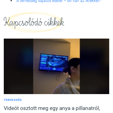
A terhesség sajátos esetei – Mi van az ikrekkel?
Kapcsolódó cikkek
TERHESSÉG
Videót osztott meg egy anya a pillanatról,