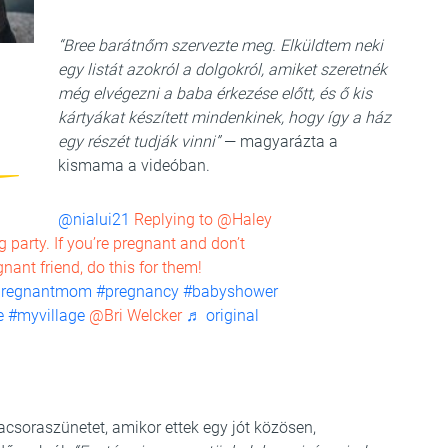
“Bree barátnőm szervezte meg. Elküldtem neki
egy listát azokról a dolgokról, amiket szeretnék
még elvégezni a baba érkezése előtt, és ő kis
kártyákat készített mindenkinek, hogy így a ház
egy részét tudják vinni”
— magyarázta a
kismama a videóban.
@nialui21
Replying to @Haley
arty. If you’re pregnant and don’t
nant friend, do this for them!
pregnantmom
#pregnancy
#babyshower
e
#myvillage
@Bri Welcker
♬ original
vacsoraszünetet, amikor ettek egy jót közösen,