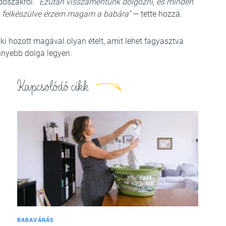
időszakról.
“Ezután visszamentünk dolgozni, és minden
ban felkészülve érzem magam a babára”
— tette hozzá.
ki hozott magával olyan ételt, amit lehet fagyasztva
önnyebb dolga legyen.
Kapcsolódó cikk
BABAVÁRÁS