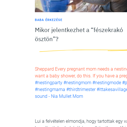
BABA ÉRKEZÉSE
Mikor jelentkezhet a “fészekrakó
ösztön”?
Sheppard Every pregnant mom needs a nesting p
want a baby shower, do this. If you have a preg
#nestingparty
#nestingmom
#nestingmode
#
#nestingmama
#thirdtrimester
#ittakesavillag
sound - Nia Mullet Mom
Lui a felvételen elmondja, hogy tartottak egy 