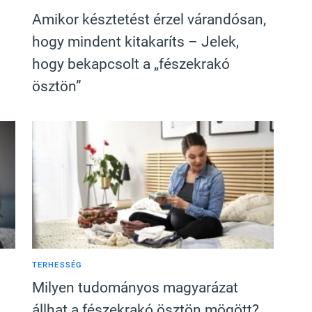
Amikor késztetést érzel várandósan,
s
hogy mindent kitakaríts – Jelek,
hogy bekapcsolt a „fészekrakó
ösztön”
TERHESSÉG
Milyen tudományos magyarázat
állhat a fészekrakó ösztön mögött?