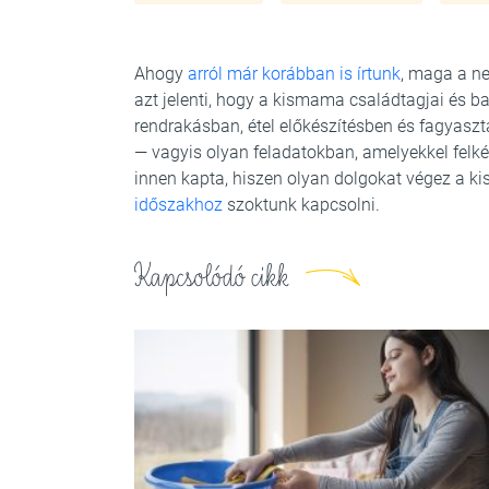
Ahogy
arról már korábban is írtunk
, maga a ne
azt jelenti, hogy a kismama családtagjai és ba
rendrakásban, étel előkészítésben és fagyas
— vagyis olyan feladatokban, amelyekkel felké
innen kapta, hiszen olyan dolgokat végez a k
időszakhoz
szoktunk kapcsolni.
Kapcsolódó cikk