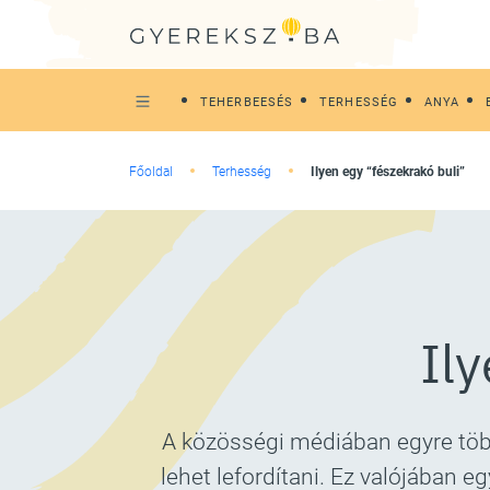
TEHERBEESÉS
TERHESSÉG
ANYA
Főoldal
Terhesség
Ilyen egy “fészekrakó buli”
Ily
A közösségi médiában egyre több 
lehet lefordítani. Ez valójában 