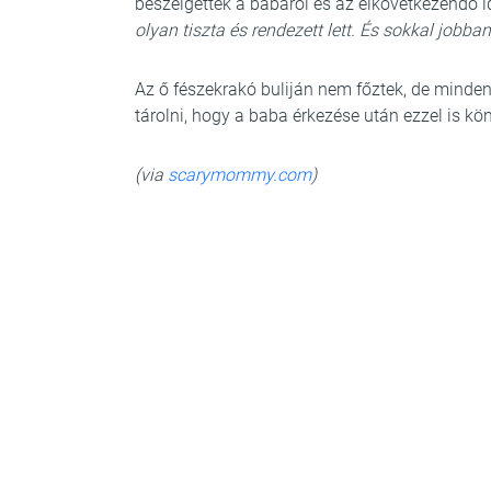
beszélgettek a babáról és az elkövetkezendő 
olyan tiszta és rendezett lett. És sokkal job
Az ő fészekrakó buliján nem főztek, de minden
tárolni, hogy a baba érkezése után ezzel is k
(via
scarymommy.com
)