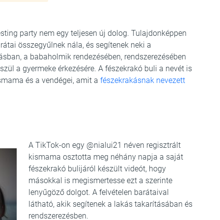
sting party nem egy teljesen új dolog. Tulajdonképpen
rátai összegyűlnek nála, és segítenek neki a
ztásban, a babaholmik rendezésében, rendszerezésében
szül a gyermeke érkezésére. A fészekrakó buli a nevét is
ismama és a vendégei, amit a
fészekrakásnak nevezett
A TikTok-on egy @nialui21 néven regisztrált
kismama osztotta meg néhány napja a saját
fészekrakó bulijáról készült videót, hogy
másokkal is megismertesse ezt a szerinte
lenyűgöző dolgot. A felvételen barátaival
látható, akik segítenek a lakás takarításában és
rendszerezésben.