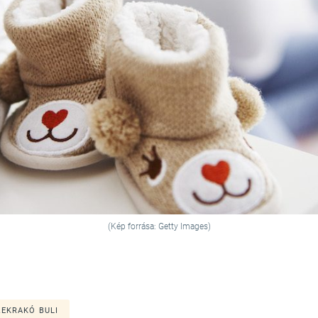
(Kép forrása: Getty Images)
ZEKRAKÓ BULI