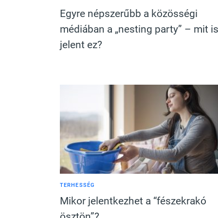
Egyre népszerűbb a közösségi
médiában a „nesting party” – mit i
jelent ez?
TERHESSÉG
Mikor jelentkezhet a “fészekrakó
ösztön”?