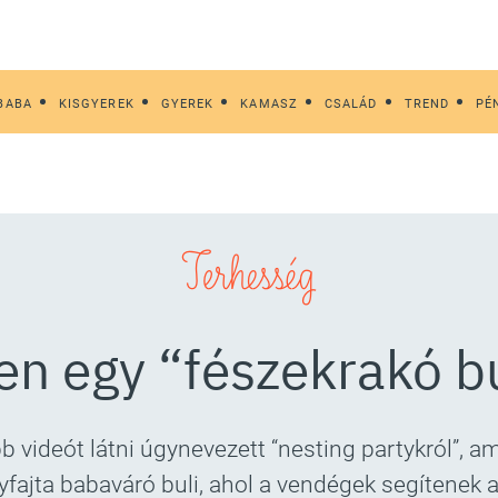
BABA
KISGYEREK
GYEREK
KAMASZ
CSALÁD
TREND
PÉ
Terhesség
en egy “fészekrakó bu
videót látni úgynevezett “nesting partykról”, am
egyfajta babaváró buli, ahol a vendégek segíten