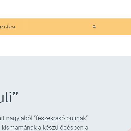
NZTÁRCA
li”
it nagyjából “fészekrakó bulinak”
ek a kismamának a készülődésben a